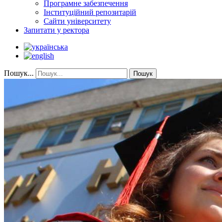
Програмне забезпечення
Інституційний репозитарій
Сайти університету
Запитати у ректора
Пошук...
Пошук