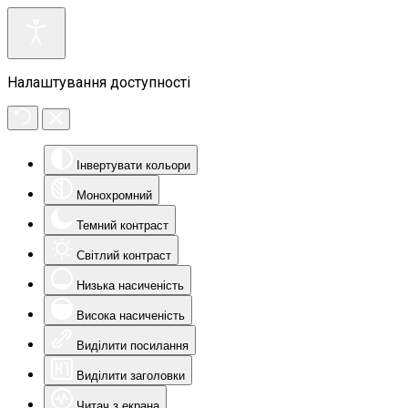
Налаштування доступності
Інвертувати кольори
Монохромний
Темний контраст
Світлий контраст
Низька насиченість
Висока насиченість
Виділити посилання
Виділити заголовки
Читач з екрана