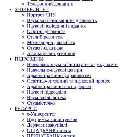
Телефонний довідник
УНІВЕРСИТЕТ
Портрет ЧНУ
Наукова й інноваційна діяльність
Наукові періодичні видання
Освітня діяльність
Сталий розвиток
Міжнародна діяльність
Студентська рада
Асоціація випускників
ПІДРОЗДІЛИ
Навчально-наукові інститути та факультети
Навчально-наукові центри
Адміністративно-управлінські
Освітньо-виховний та науковий процес
Адміністративно-господарські
Наукові підрозділи
Наукова бібліотека
Студмістечко
РЕСУРСИ
е-Університет
Підтримка користувачів
Державні закупівлі
ОЩАДБАНК оплата
ПРИВАТБАНК оплата