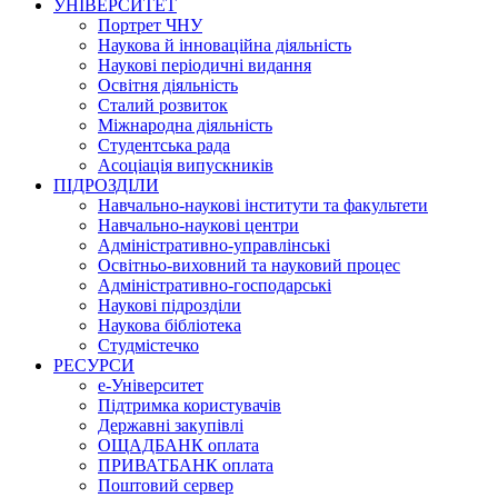
УНІВЕРСИТЕТ
Портрет ЧНУ
Наукова й інноваційна діяльність
Наукові періодичні видання
Освітня діяльність
Сталий розвиток
Міжнародна діяльність
Студентська рада
Асоціація випускників
ПІДРОЗДІЛИ
Навчально-наукові інститути та факультети
Навчально-наукові центри
Адміністративно-управлінські
Освітньо-виховний та науковий процес
Адміністративно-господарські
Наукові підрозділи
Наукова бібліотека
Студмістечко
РЕСУРСИ
е-Університет
Підтримка користувачів
Державні закупівлі
ОЩАДБАНК оплата
ПРИВАТБАНК оплата
Поштовий сервер