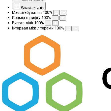
Режим читання
Масштабування
100
%
Розмір шрифту
100
%
Висота лінії
100
%
Інтервал між літерами
100
%