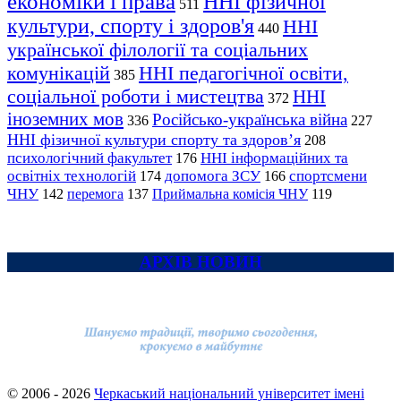
економіки і права
ННІ фізичної
511
культури, спорту і здоров'я
ННІ
440
української філології та соціальних
комунікацій
ННІ педагогічної освіти,
385
соціальної роботи і мистецтва
ННІ
372
іноземних мов
Російсько-українська війна
336
227
ННІ фізичної культури спорту та здоров’я
208
психологічний факультет
ННІ інформаційних та
176
освітніх технологій
допомога ЗСУ
спортсмени
174
166
ЧНУ
перемога
142
137
Приймальна комісія ЧНУ
119
АРХІВ НОВИН
© 2006 - 2026
Черкаський національний університет імені