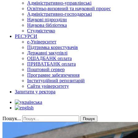
Адміністративно-управлінські
Освітньо-виховний та науковий процес
Адміністративно-господарські
Наукові підрозділи
Наукова бібліотека
Студмістечко
РЕСУРСИ
е-Університет
Підтримка користувачів
Державні закупівлі
ОЩАДБАНК оплата
ПРИВАТБАНК оплата
Поштовий сервер
Програмне забезпечення
Інституційний репозитарій
Сайти університету
Запитати у ректора
Пошук...
Пошук