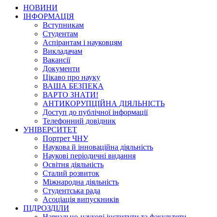
НОВИНИ
ІНФОРМАЦІЯ
Вступникам
Студентам
Аспірантам і науковцям
Викладачам
Вакансії
Документи
Цікаво про науку
ВАША БЕЗПЕКА
ВАРТО ЗНАТИ!
АНТИКОРУПЦІЙНА ДІЯЛЬНІСТЬ
Доступ до публічної інформації
Телефонний довідник
УНІВЕРСИТЕТ
Портрет ЧНУ
Наукова й інноваційна діяльність
Наукові періодичні видання
Освітня діяльність
Сталий розвиток
Міжнародна діяльність
Студентська рада
Асоціація випускників
ПІДРОЗДІЛИ
Навчально-наукові інститути та факультети