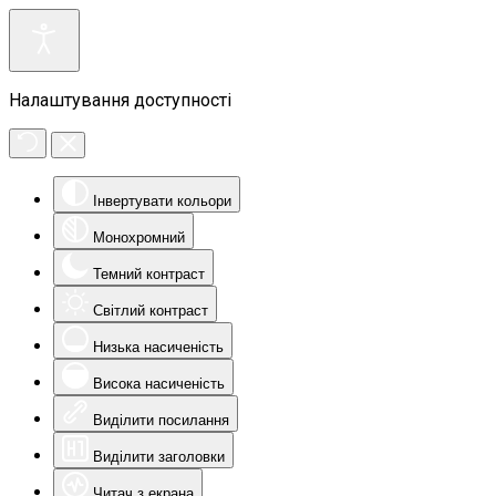
Налаштування доступності
Інвертувати кольори
Монохромний
Темний контраст
Світлий контраст
Низька насиченість
Висока насиченість
Виділити посилання
Виділити заголовки
Читач з екрана