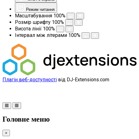
Режим читання
Масштабування
100
%
Розмір шрифту
100
%
Висота лінії
100
%
Інтервал між літерами
100
%
Плагін веб-доступності
від DJ-Extensions.com
Головне меню
×