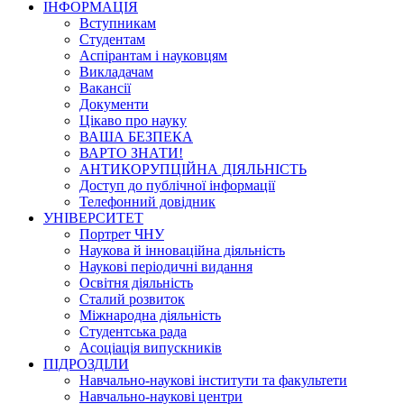
ІНФОРМАЦІЯ
Вступникам
Студентам
Аспірантам і науковцям
Викладачам
Вакансії
Документи
Цікаво про науку
ВАША БЕЗПЕКА
ВАРТО ЗНАТИ!
АНТИКОРУПЦІЙНА ДІЯЛЬНІСТЬ
Доступ до публічної інформації
Телефонний довідник
УНІВЕРСИТЕТ
Портрет ЧНУ
Наукова й інноваційна діяльність
Наукові періодичні видання
Освітня діяльність
Сталий розвиток
Міжнародна діяльність
Студентська рада
Асоціація випускників
ПІДРОЗДІЛИ
Навчально-наукові інститути та факультети
Навчально-наукові центри