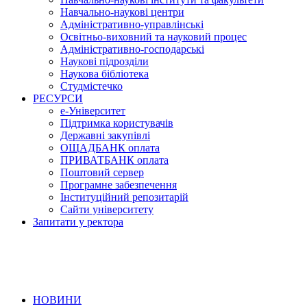
Навчально-наукові центри
Адміністративно-управлінські
Освітньо-виховний та науковий процес
Адміністративно-господарські
Наукові підрозділи
Наукова бібліотека
Студмістечко
РЕСУРСИ
е-Університет
Підтримка користувачів
Державні закупівлі
ОЩАДБАНК оплата
ПРИВАТБАНК оплата
Поштовий сервер
Програмне забезпечення
Інституційний репозитарій
Сайти університету
Запитати у ректора
НОВИНИ