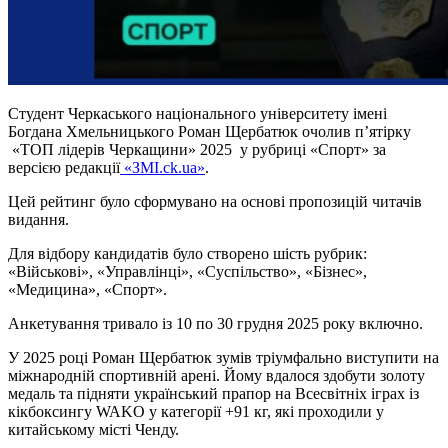
Студент Черкаського національного університету імені
Богдана Хмельницького Роман Щербатюк очолив п’ятірку
«ТОП лідерів Черкащини» 2025 у рубриці «Спорт» за
версією редакції
«ЗМІ.ck.ua»
.
Цей рейтинг було сформувано на основі пропозицій читачів
видання.
Для відбору кандидатів було створено шість рубрик:
«Військові», «Управлінці», «Суспільство», «Бізнес»,
«Медицина», «Спорт».
Анкетування тривало із 10 по 30 грудня 2025 року включно.
У 2025 році Роман Щербатюк
зумів тріумфально виступити на
міжнародній спортивній арені. Йому вдалося здобути золоту
медаль та підняти український прапор на Всесвітніх іграх із
кікбоксингу WAKO у категорії +91 кг, які проходили у
китайському місті Ченду.