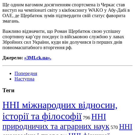
Ще одним вагомим досягненням спортсмена із Черкас став
виступ на чемпіонаті світу з кікбоксингу WAKO у Абу-Дабі в
ОАЕ, де Щербатюк зумів підтвердити свій статус фаворита
змагань.
Важливо відзначити, що Роман Щербатюк свою успішну
спортивну карʼєру поєднує із військовою службою у лавах
Збройних сил України, куди він долучився із перших днів
повномасштабного вторгення рф.
Джерело:
«ЗМІ.ck.ua».
Попередня
Наступна
Теги
ННІ міжнародних відносин,
історії та філософії
ННІ
796
природничих та аграрних наук
ННІ
570