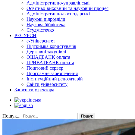
Адміністративно-управлінські
Освітньо-виховний та науковий процес
Адміністративно-господарські
Наукові підрозділи
Наукова бібліотека
Студмістечко
РЕСУРСИ
е-Університет
Підтримка користувачів
Державні закупівлі
ОЩАДБАНК оплата
ПРИВАТБАНК оплата
Поштовий сервер
Програмне забезпечення
Інституційний репозитарій
Сайти університету
Запитати у ректора
Пошук...
Пошук