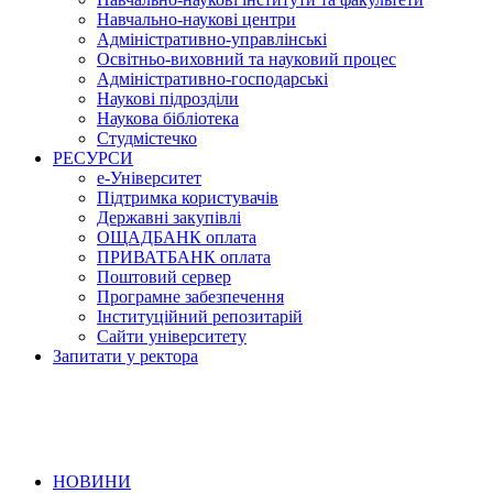
Навчально-наукові центри
Адміністративно-управлінські
Освітньо-виховний та науковий процес
Адміністративно-господарські
Наукові підрозділи
Наукова бібліотека
Студмістечко
РЕСУРСИ
е-Університет
Підтримка користувачів
Державні закупівлі
ОЩАДБАНК оплата
ПРИВАТБАНК оплата
Поштовий сервер
Програмне забезпечення
Інституційний репозитарій
Сайти університету
Запитати у ректора
НОВИНИ