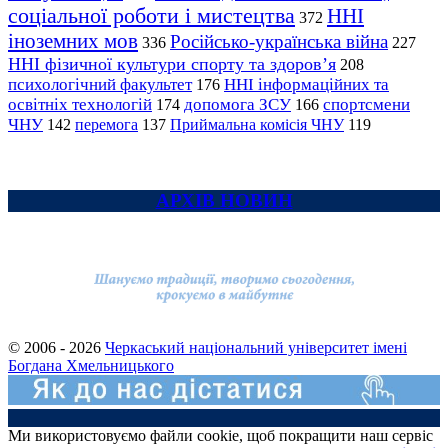
соціальної роботи і мистецтва
ННІ
372
іноземних мов
Російсько-українська війна
336
227
ННІ фізичної культури спорту та здоров’я
208
психологічний факультет
ННІ інформаційних та
176
освітніх технологій
допомога ЗСУ
спортсмени
174
166
ЧНУ
перемога
142
137
Приймальна комісія ЧНУ
119
АРХІВ НОВИН
© 2006 - 2026
Черкаський національний університет імені
Богдана Хмельницького
Ми використовуємо файли cookie, щоб покращити наш сервіс