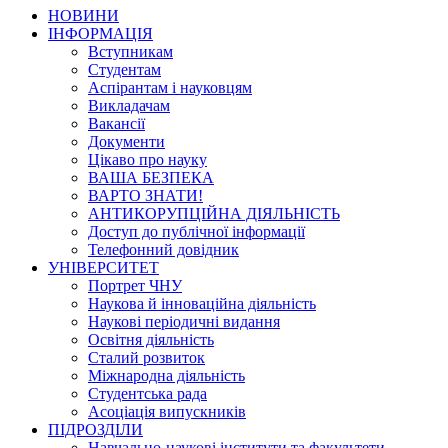
НОВИНИ
ІНФОРМАЦІЯ
Вступникам
Студентам
Аспірантам і науковцям
Викладачам
Вакансії
Документи
Цікаво про науку
ВАША БЕЗПЕКА
ВАРТО ЗНАТИ!
АНТИКОРУПЦІЙНА ДІЯЛЬНІСТЬ
Доступ до публічної інформації
Телефонний довідник
УНІВЕРСИТЕТ
Портрет ЧНУ
Наукова й інноваційна діяльність
Наукові періодичні видання
Освітня діяльність
Сталий розвиток
Міжнародна діяльність
Студентська рада
Асоціація випускників
ПІДРОЗДІЛИ
Навчально-наукові інститути та факультети