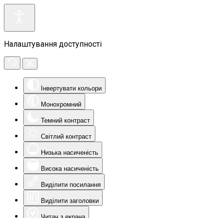
Налаштування доступності
Інвертувати кольори
Монохромний
Темний контраст
Світлий контраст
Низька насиченість
Висока насиченість
Виділити посилання
Виділити заголовки
Читач з екрана