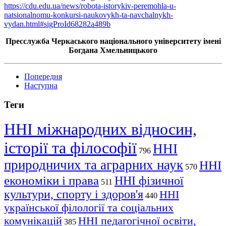
https://cdu.edu.ua/news/robota-istorykiv-peremohla-u-
natsionalnomu-konkursi-naukovykh-ta-navchalnykh-
vydan.html#sigProId68282a489b
Пресслужба Черкаського національного університету імені
Богдана Хмельницького
Попередня
Наступна
Теги
ННІ міжнародних відносин,
історії та філософії
ННІ
796
природничих та аграрних наук
ННІ
570
економіки і права
ННІ фізичної
511
культури, спорту і здоров'я
ННІ
440
української філології та соціальних
комунікацій
ННІ педагогічної освіти,
385