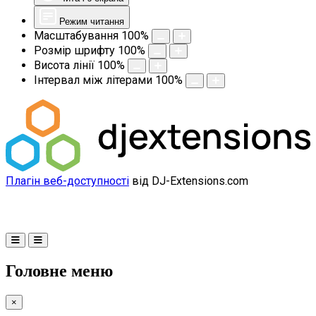
Режим читання
Масштабування
100
%
Розмір шрифту
100
%
Висота лінії
100
%
Інтервал між літерами
100
%
Плагін веб-доступності
від DJ-Extensions.com
Головне меню
×