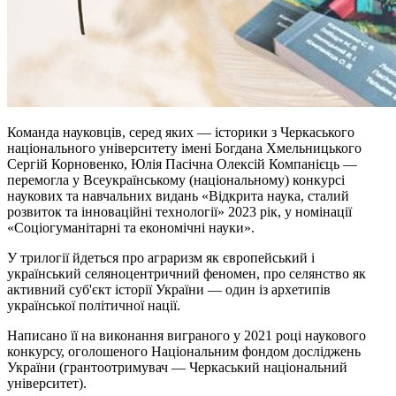
Команда науковців, серед яких — історики з Черкаського
національного університету імені Богдана Хмельницького
Сергій Корновенко, Юлія Пасічна Олексій Компанієць —
перемогла у Всеукраїнському (національному) конкурсі
наукових та навчальних видань «Відкрита наука, сталий
розвиток та інноваційні технології» 2023 рік, у номінації
«Соціогуманітарні та економічні науки».
У трилогії йдеться про аграризм як європейський і
український селяноцентричний феномен, про селянство як
активний суб'єкт історії України — один із архетипів
української політичної нації.
Написано її на виконання виграного у 2021 році наукового
конкурсу, оголошеного Національним фондом досліджень
України (грантоотримувач — Черкаський національний
університет).