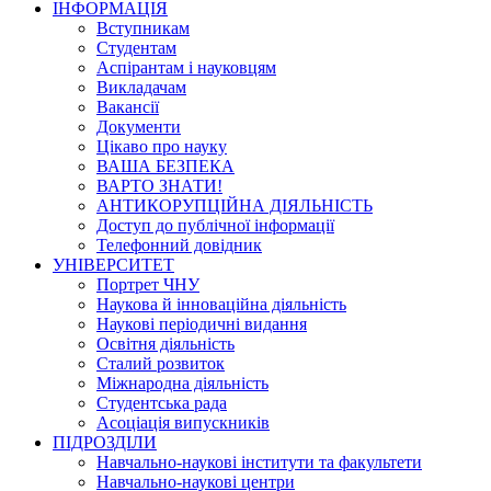
ІНФОРМАЦІЯ
Вступникам
Студентам
Аспірантам і науковцям
Викладачам
Вакансії
Документи
Цікаво про науку
ВАША БЕЗПЕКА
ВАРТО ЗНАТИ!
АНТИКОРУПЦІЙНА ДІЯЛЬНІСТЬ
Доступ до публічної інформації
Телефонний довідник
УНІВЕРСИТЕТ
Портрет ЧНУ
Наукова й інноваційна діяльність
Наукові періодичні видання
Освітня діяльність
Сталий розвиток
Міжнародна діяльність
Студентська рада
Асоціація випускників
ПІДРОЗДІЛИ
Навчально-наукові інститути та факультети
Навчально-наукові центри