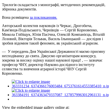
Трилогія складається з монографії, методичних рекомендацій,
збірника документів.
Вона розміщена
за покликанням.
Авторський колектив науковців із Черкас, Дрогобича,
Кам'янця-Подільського, Чернівців — Сергій Корновенко,
Микола Глібіщук, Юлія Пасічна, Олексій Компанієць, Віталій
Лозовий, Вікторія Тельвак, Василь Ільницький — дослідив і
зробив відомим такий феномен, як український аграризм.
— У переддень Дня Української Державності маємо приємну
несподіванку до свята. Дякуємо організаторам конкурсу,
зокрема за високу оцінку нашої наукової праці! , — зазначає
професор ЧНУ, директор Науково-дослідного інституту
селянства та вивчення аграрної історії ЧНУ Сергій
Корновенко.
View the embedded image gallery online at: