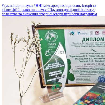
#гуманітарні науки
#ННІ міжнародних відносин, історії та
філософії
#цікаво про науку
#Науково-дослідний інститут
селянства та вивчення аграрної історії
#трилогія
#аграризм