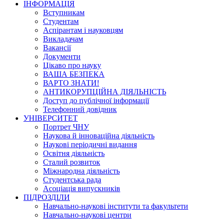
ІНФОРМАЦІЯ
Вступникам
Студентам
Аспірантам і науковцям
Викладачам
Вакансії
Документи
Цікаво про науку
ВАША БЕЗПЕКА
ВАРТО ЗНАТИ!
АНТИКОРУПЦІЙНА ДІЯЛЬНІСТЬ
Доступ до публічної інформації
Телефонний довідник
УНІВЕРСИТЕТ
Портрет ЧНУ
Наукова й інноваційна діяльність
Наукові періодичні видання
Освітня діяльність
Сталий розвиток
Міжнародна діяльність
Студентська рада
Асоціація випускників
ПІДРОЗДІЛИ
Навчально-наукові інститути та факультети
Навчально-наукові центри