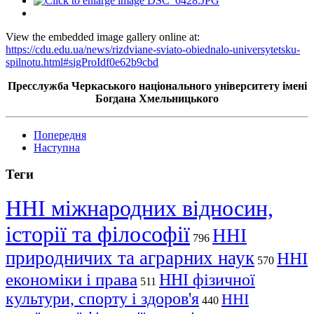
View the embedded image gallery online at:
https://cdu.edu.ua/news/rizdviane-sviato-obiednalo-universytetsku-
spilnotu.html#sigProIdf0e62b9cbd
Пресслужба Черкаського національного університету імені
Богдана Хмельницького
Попередня
Наступна
Теги
ННІ міжнародних відносин,
історії та філософії
ННІ
796
природничих та аграрних наук
ННІ
570
економіки і права
ННІ фізичної
511
культури, спорту і здоров'я
ННІ
440