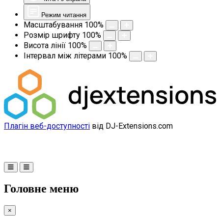
Режим читання
Масштабування
100
%
Розмір шрифту
100
%
Висота лінії
100
%
Інтервал між літерами
100
%
Плагін веб-доступності
від DJ-Extensions.com
Головне меню
×