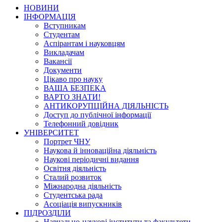
НОВИНИ
ІНФОРМАЦІЯ
Вступникам
Студентам
Аспірантам і науковцям
Викладачам
Вакансії
Документи
Цікаво про науку
ВАША БЕЗПЕКА
ВАРТО ЗНАТИ!
АНТИКОРУПЦІЙНА ДІЯЛЬНІСТЬ
Доступ до публічної інформації
Телефонний довідник
УНІВЕРСИТЕТ
Портрет ЧНУ
Наукова й інноваційна діяльність
Наукові періодичні видання
Освітня діяльність
Сталий розвиток
Міжнародна діяльність
Студентська рада
Асоціація випускників
ПІДРОЗДІЛИ
Навчально-наукові інститути та факультети