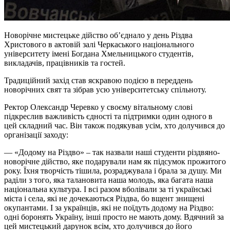
Новорічне мистецьке дійство об’єднало у день Різдва
Христового в актовій залі Черкаського національного
університету імені Богдана Хмельницького студентів,
викладачів, працівників та гостей.
Традиційний захід став яскравою подією в переддень
новорічних свят та зібрав усю університетську спільноту.
Ректор Олександр Черевко у своєму вітальному слові
підкреслив важливість єдності та підтримки один одного в
цей складний час. Він також подякував усім, хто долучився до
організації заходу:
— «Додому на Різдво» – так назвали наші студенти різдвяно-
новорічне дійство, яке подарували нам як підсумок прожитого
року. Їхня творчість тішила, розраджувала і брала за душу. Ми
раділи з того, яка талановита наша молодь, яка багата наша
національна культура. І всі разом вболівали за ті українські
міста і села, які не дочекаються Різдва, бо вщент знищені
окупантами. І за українців, які не поїдуть додому на Різдво:
одні боронять Україну, інші просто не мають дому. Вдячний за
цей мистецький дарунок всім, хто долучився до його