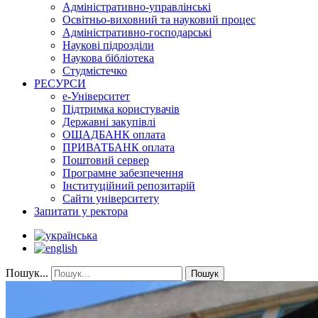
Адміністративно-управлінські
Освітньо-виховний та науковий процес
Адміністративно-господарські
Наукові підрозділи
Наукова бібліотека
Студмістечко
РЕСУРСИ
е-Університет
Підтримка користувачів
Державні закупівлі
ОЩАДБАНК оплата
ПРИВАТБАНК оплата
Поштовий сервер
Програмне забезпечення
Інституційний репозитарій
Сайти університету
Запитати у ректора
Пошук...
Пошук