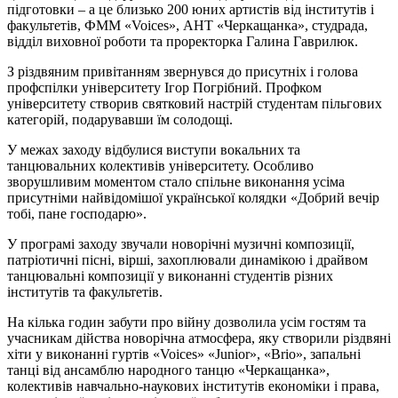
підготовки – а це близько 200 юних артистів від інститутів і
факультетів,
ФММ
«Voices»,
АНТ
«
Черкащанка
», студрада,
відділ виховної роботи та проректорка Галина Гаврилюк.
З різдвяним привітанням звернувся до присутніх і голова
профспілки університету Ігор Погрібний. Профком
університету створив святковий настрій студентам пільгових
категорій, подарувавши їм солодощі.
У межах заходу відбулися виступи вокальних та
танцювальних колективів університету. Особливо
зворушливим моментом стало спільне виконання усіма
присутніми найвідомішої української колядки «Добрий вечір
тобі, пане господарю».
У програмі заходу звучали новорічні музичні композиції,
патріотичні пісні, вірші, захоплювали динамікою і драйвом
танцювальні композиції у виконанні студентів різних
інститутів та факультетів.
На кілька годин забути про війну дозволила усім гостям та
учасникам дійства новорічна атмосфера, яку створили різдвяні
хіти у виконанні гуртів «Voices» «Junior», «Brio», запальні
танці від ансамблю народного танцю «
Черкащанка
»,
колективів навчально-наукових інститутів економіки
і
права,