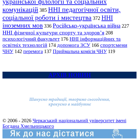
української філології та соціальних
комунікацій
ННІ педагогічної освіти,
385
соціальної роботи і мистецтва
ННІ
372
іноземних мов
Російсько-українська війна
336
227
ННІ фізичної культури спорту та здоров’я
208
психологічний факультет
ННІ інформаційних та
176
освітніх технологій
допомога ЗСУ
спортсмени
174
166
ЧНУ
перемога
142
137
Приймальна комісія ЧНУ
119
АРХІВ НОВИН
© 2006 - 2026
Черкаський національний університет імені
Богдана Хмельницького