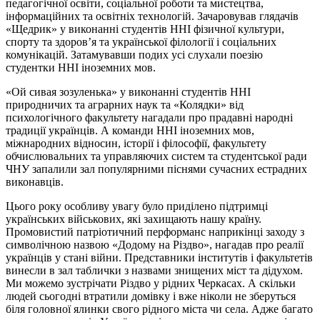
педагогічної освіти, соціальної роботи та мистецтва,
інформаційних та освітніх технологій. Зачаровував глядачів
«Щедрик» у виконанні студентів ННІ фізичної культури,
спорту та здоров’я та української філології
і
соціальних
комунікацій. Затамувавши подих усі слухали поезію
студентки ННІ іноземних мов.
«Ой
сивая
зозуленька» у виконанні студентів ННІ
природничих та аграрних наук та «Колядки» від
психологічного факультету нагадали про прадавні народні
традиції українців. А команди ННІ іноземних мов,
міжнародних відносин, історії
і
філософії, факультету
обчислювальних та
управляючих
систем та студентської ради
ЧНУ запалили зал популярними піснями сучасних естрадних
виконавців.
Цього року особливу увагу було приділено підтримці
українських військових, які захищають нашу країну.
Промовистий патріотичний перформанс наприкінці заходу з
символічною назвою «Додому на Різдво», нагадав про реалії
українців у стані війни. Представники інститутів і факультетів
винесли в зал таблички з назвами знищених міст та дідухом.
Ми можемо зустрічати Різдво у рідних Черкасах. А скільки
людей сьогодні втратили домівку і вже ніколи не зберуться
біля головної ялинки свого рідного міста чи села. Адже багато