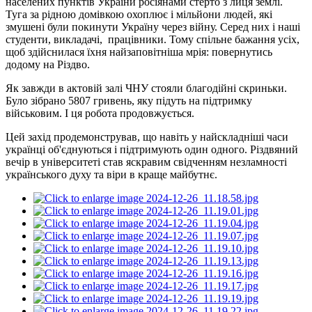
населених пунктів України
росіянами стерто
з лиця землі.
Туга за рідною домівкою охоплює і мільйони людей, які
змушені були покинути Україну через війну. Серед них і наші
студенти, викладачі, працівники. Тому спільне бажання усіх,
щоб здійснилася їхня найзаповітніша мрія: повернутись
додому на Різдво.
Як завжди в актовій залі ЧНУ стояли благодійні скриньки.
Було зібрано 5807 гривень, яку підуть на підтримку
військовим. І ця робота продовжується.
Цей захід продемонстрував, що навіть у найскладніші часи
українці об'єднуються і підтримують один одного. Різдвяний
вечір в університеті став яскравим свідченням незламності
українського духу та віри в краще майбутнє.