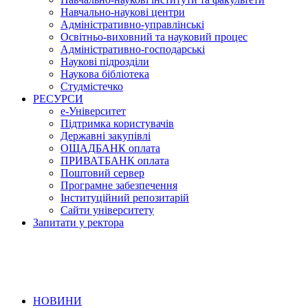
Навчально-наукові центри
Адміністративно-управлінські
Освітньо-виховний та науковий процес
Адміністративно-господарські
Наукові підрозділи
Наукова бібліотека
Студмістечко
РЕСУРСИ
е-Університет
Підтримка користувачів
Державні закупівлі
ОЩАДБАНК оплата
ПРИВАТБАНК оплата
Поштовий сервер
Програмне забезпечення
Інституційний репозитарій
Сайти університету
Запитати у ректора
НОВИНИ