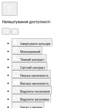
Налаштування доступності
Інвертувати кольори
Монохромний
Темний контраст
Світлий контраст
Низька насиченість
Висока насиченість
Виділити посилання
Виділити заголовки
Читач з екрана