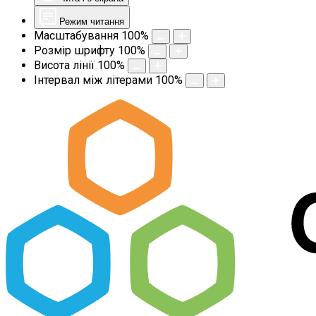
Режим читання
Масштабування
100
%
Розмір шрифту
100
%
Висота лінії
100
%
Інтервал між літерами
100
%