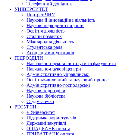
Телефонний довідник
УНІВЕРСИТЕТ
Портрет ЧНУ
Наукова й інноваційна діяльність
Наукові періодичні видання
Освітня діяльність
Сталий розвиток
Міжнародна діяльність
Студентська рада
Асоціація випускників
ПІДРОЗДІЛИ
Навчально-наукові інститути та факультети
Навчально-наукові центри
Адміністративно-управлінські
Освітньо-виховний та науковий процес
Адміністративно-господарські
Наукові підрозділи
Наукова бібліотека
Студмістечко
РЕСУРСИ
е-Університет
Підтримка користувачів
Державні закупівлі
ОЩАДБАНК оплата
ПРИВАТБАНК оплата