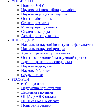
УНІВЕРСИТЕТ
Портрет ЧНУ
Наукова й інноваційна діяльність
Наукові періодичні видання
Освітня діяльність
Сталий розвиток
Міжнародна діяльність
Студентська рада
Асоціація випускників
ПІДРОЗДІЛИ
Навчально-наукові інститути та факультети
Навчально-наукові центри
Адміністративно-управлінські
Освітньо-виховний та науковий процес
Адміністративно-господарські
Наукові підрозділи
Наукова бібліотека
Студмістечко
РЕСУРСИ
е-Університет
Підтримка користувачів
Державні закупівлі
ОЩАДБАНК оплата
ПРИВАТБАНК оплата
Поштовий сервер