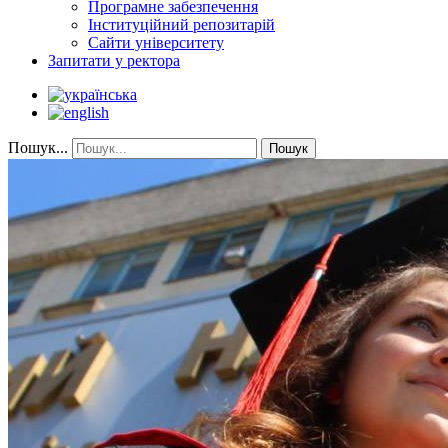
Програмне забезпечення
Інституційний репозитарій
Сайти університету
Запитати у ректора
Пошук...
Пошук