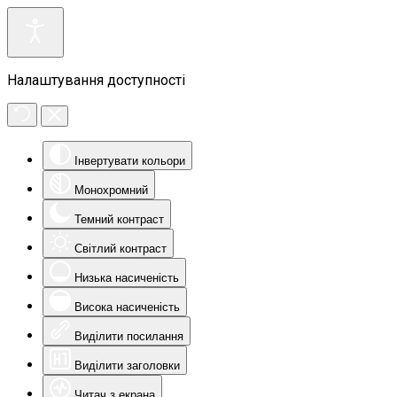
Налаштування доступності
Інвертувати кольори
Монохромний
Темний контраст
Світлий контраст
Низька насиченість
Висока насиченість
Виділити посилання
Виділити заголовки
Читач з екрана