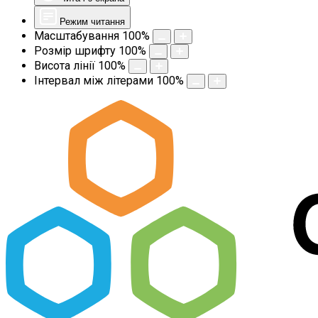
Режим читання
Масштабування
100
%
Розмір шрифту
100
%
Висота лінії
100
%
Інтервал між літерами
100
%