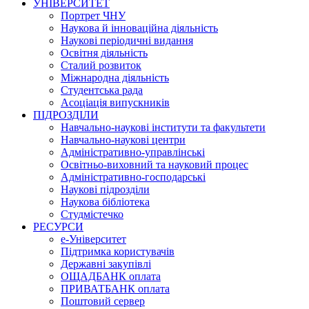
УНІВЕРСИТЕТ
Портрет ЧНУ
Наукова й інноваційна діяльність
Наукові періодичні видання
Освітня діяльність
Сталий розвиток
Міжнародна діяльність
Студентська рада
Асоціація випускників
ПІДРОЗДІЛИ
Навчально-наукові інститути та факультети
Навчально-наукові центри
Адміністративно-управлінські
Освітньо-виховний та науковий процес
Адміністративно-господарські
Наукові підрозділи
Наукова бібліотека
Студмістечко
РЕСУРСИ
е-Університет
Підтримка користувачів
Державні закупівлі
ОЩАДБАНК оплата
ПРИВАТБАНК оплата
Поштовий сервер