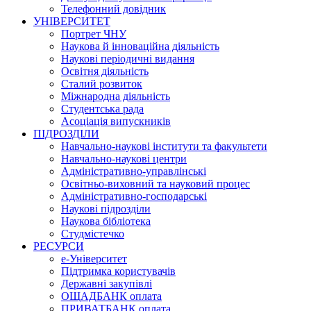
Телефонний довідник
УНІВЕРСИТЕТ
Портрет ЧНУ
Наукова й інноваційна діяльність
Наукові періодичні видання
Освітня діяльність
Сталий розвиток
Міжнародна діяльність
Студентська рада
Асоціація випускників
ПІДРОЗДІЛИ
Навчально-наукові інститути та факультети
Навчально-наукові центри
Адміністративно-управлінські
Освітньо-виховний та науковий процес
Адміністративно-господарські
Наукові підрозділи
Наукова бібліотека
Студмістечко
РЕСУРСИ
е-Університет
Підтримка користувачів
Державні закупівлі
ОЩАДБАНК оплата
ПРИВАТБАНК оплата