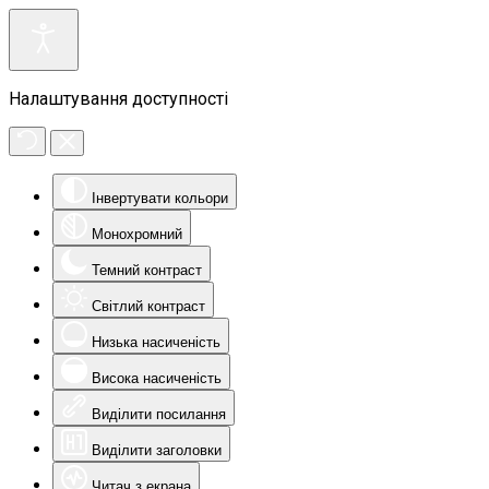
Налаштування доступності
Інвертувати кольори
Монохромний
Темний контраст
Світлий контраст
Низька насиченість
Висока насиченість
Виділити посилання
Виділити заголовки
Читач з екрана