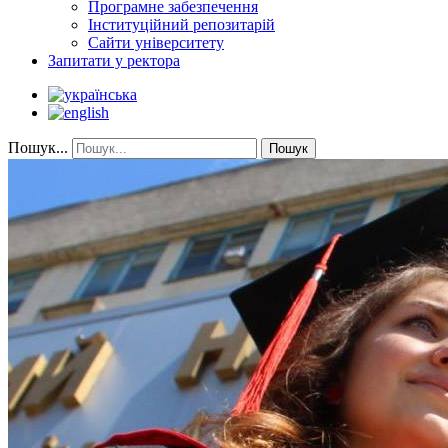
Програмне забезпечення
Інституційний репозитарій
Сайти університету
Запитати у ректора
Пошук...
Пошук