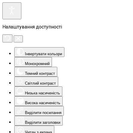
Налаштування доступності
Інвертувати кольори
Монохромний
Темний контраст
Світлий контраст
Низька насиченість
Висока насиченість
Виділити посилання
Виділити заголовки
Читач з екрана