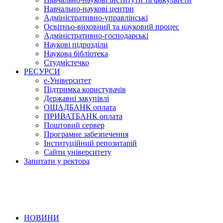
Навчально-наукові центри
Адміністративно-управлінські
Освітньо-виховний та науковий процес
Адміністративно-господарські
Наукові підрозділи
Наукова бібліотека
Студмістечко
РЕСУРСИ
е-Університет
Підтримка користувачів
Державні закупівлі
ОЩАДБАНК оплата
ПРИВАТБАНК оплата
Поштовий сервер
Програмне забезпечення
Інституційний репозитарій
Сайти університету
Запитати у ректора
НОВИНИ