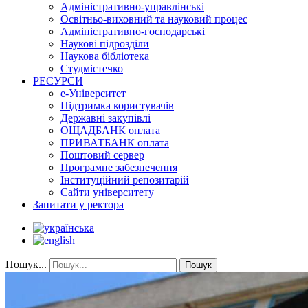
Адміністративно-управлінські
Освітньо-виховний та науковий процес
Адміністративно-господарські
Наукові підрозділи
Наукова бібліотека
Студмістечко
РЕСУРСИ
е-Університет
Підтримка користувачів
Державні закупівлі
ОЩАДБАНК оплата
ПРИВАТБАНК оплата
Поштовий сервер
Програмне забезпечення
Інституційний репозитарій
Сайти університету
Запитати у ректора
Пошук...
Пошук