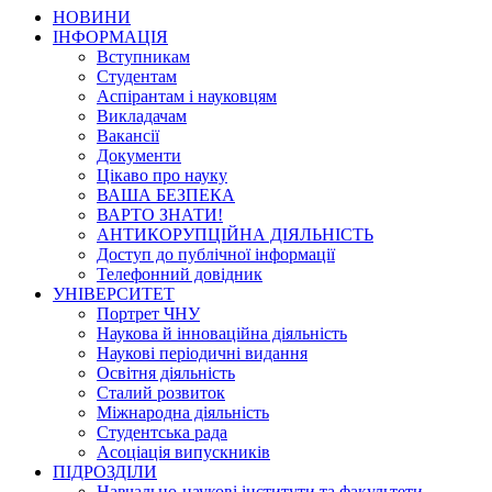
НОВИНИ
ІНФОРМАЦІЯ
Вступникам
Студентам
Аспірантам і науковцям
Викладачам
Вакансії
Документи
Цікаво про науку
ВАША БЕЗПЕКА
ВАРТО ЗНАТИ!
АНТИКОРУПЦІЙНА ДІЯЛЬНІСТЬ
Доступ до публічної інформації
Телефонний довідник
УНІВЕРСИТЕТ
Портрет ЧНУ
Наукова й інноваційна діяльність
Наукові періодичні видання
Освітня діяльність
Сталий розвиток
Міжнародна діяльність
Студентська рада
Асоціація випускників
ПІДРОЗДІЛИ
Навчально-наукові інститути та факультети