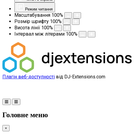
Режим читання
Масштабування
100
%
Розмір шрифту
100
%
Висота лінії
100
%
Інтервал між літерами
100
%
Плагін веб-доступності
від DJ-Extensions.com
Головне меню
×