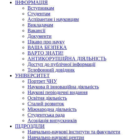
ІНФОРМАЦІЯ
Вступникам
Студентам
Аспірантам і науковцям
Викладачам
Вакансії
Документи
Цікаво про науку
ВАША БЕЗПЕКА
ВАРТО ЗНАТИ!
АНТИКОРУПЦІЙНА ДІЯЛЬНІСТЬ
Доступ до публічної інформації
Телефонний довідник
УНІВЕРСИТЕТ
Портрет ЧНУ
Наукова й інноваційна діяльність
Наукові періодичні видання
Освітня діяльність
Сталий розвиток
Міжнародна діяльність
Студентська рада
Асоціація випускників
ПІДРОЗДІЛИ
Навчально-наукові інститути та факультети
Навчально-наукові центри