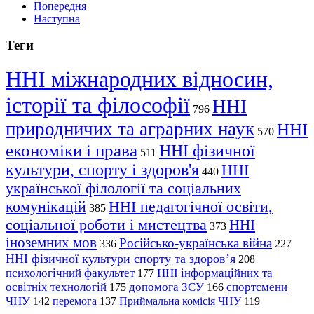
Попередня
Наступна
Теги
ННІ міжнародних відносин,
історії та філософії
ННІ
796
природничих та аграрних наук
ННІ
570
економіки і права
ННІ фізичної
511
культури, спорту і здоров'я
ННІ
440
української філології та соціальних
комунікацій
ННІ педагогічної освіти,
385
соціальної роботи і мистецтва
ННІ
373
іноземних мов
Російсько-українська війна
336
227
ННІ фізичної культури спорту та здоров’я
208
психологічний факультет
ННІ інформаційних та
177
освітніх технологій
допомога ЗСУ
спортсмени
175
166
ЧНУ
перемога
142
137
Приймальна комісія ЧНУ
119