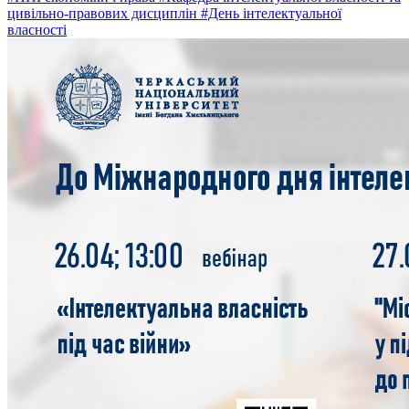
цивільно-правових дисциплін
#День інтелектуальної
власності