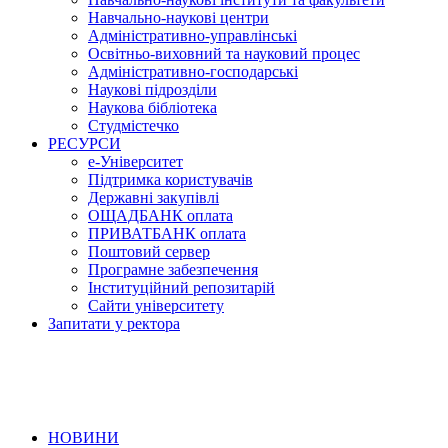
Навчально-наукові центри
Адміністративно-управлінські
Освітньо-виховний та науковий процес
Адміністративно-господарські
Наукові підрозділи
Наукова бібліотека
Студмістечко
РЕСУРСИ
е-Університет
Підтримка користувачів
Державні закупівлі
ОЩАДБАНК оплата
ПРИВАТБАНК оплата
Поштовий сервер
Програмне забезпечення
Інституційний репозитарій
Сайти університету
Запитати у ректора
НОВИНИ