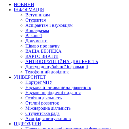
НОВИНИ
ІНФОРМАЦІЯ
Вступникам
Студентам
Аспірантам і науковцям
Викладачам
Вакансії
Документи
Цікаво про науку
ВАША БЕЗПЕКА
ВАРТО ЗНАТИ!
АНТИКОРУПЦІЙНА ДІЯЛЬНІСТЬ
Доступ до публічної інформації
Телефонний довідник
УНІВЕРСИТЕТ
Портрет ЧНУ
Наукова й інноваційна діяльність
Наукові періодичні видання
Освітня діяльність
Сталий розвиток
Міжнародна діяльність
Студентська рада
Асоціація випускників
ПІДРОЗДІЛИ
Навчально-наукові інститути та факультети