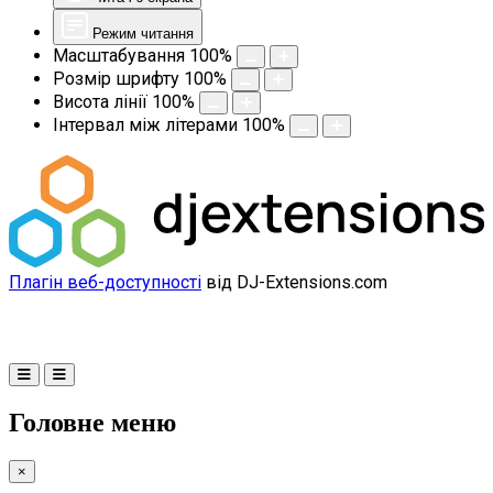
Режим читання
Масштабування
100
%
Розмір шрифту
100
%
Висота лінії
100
%
Інтервал між літерами
100
%
Плагін веб-доступності
від DJ-Extensions.com
Головне меню
×