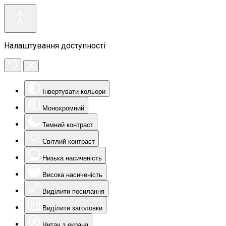
Налаштування доступності
Інвертувати кольори
Монохромний
Темний контраст
Світлий контраст
Низька насиченість
Висока насиченість
Виділити посилання
Виділити заголовки
Читач з екрана