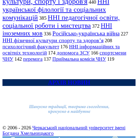
культури, спорту і здоров'я
ННІ
440
української філології та соціальних
комунікацій
ННІ педагогічної освіти,
385
соціальної роботи і мистецтва
ННІ
372
іноземних мов
Російсько-українська війна
336
227
ННІ фізичної культури спорту та здоров’я
208
психологічний факультет
ННІ інформаційних та
176
освітніх технологій
допомога ЗСУ
спортсмени
174
166
ЧНУ
перемога
142
137
Приймальна комісія ЧНУ
119
АРХІВ НОВИН
© 2006 - 2026
Черкаський національний університет імені
Богдана Хмельницького