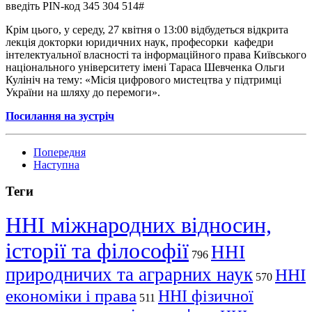
введіть PIN-код 345 304 514#
Крім цього, у середу, 27 квітня о 13:00 відбудеться відкрита
лекція докторки юридичних наук, професорки кафедри
інтелектуальної власності та інформаційного права Київського
національного університету імені Тараса Шевченка Ольги
Кулініч на тему: «Місія цифрового мистецтва у підтримці
України на шляху до перемоги».
Посилання на зустріч
Попередня
Наступна
Теги
ННІ міжнародних відносин,
історії та філософії
ННІ
796
природничих та аграрних наук
ННІ
570
економіки і права
ННІ фізичної
511