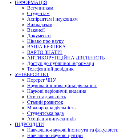
ІНФОРМАЦІЯ
Вступникам
Студентам
Аспірантам і науковцям
Викладачам
Вакансії
Документи
Цікаво про науку
ВАША БЕЗПЕКА
ВАРТО ЗНАТИ!
АНТИКОРУПЦІЙНА ДІЯЛЬНІСТЬ
Доступ до публічної інформації
Телефонний довідник
УНІВЕРСИТЕТ
Портрет ЧНУ
Наукова й інноваційна діяльність
Наукові періодичні видання
Освітня діяльність
Сталий розвиток
Міжнародна діяльність
Студентська рада
Асоціація випускників
ПІДРОЗДІЛИ
Навчально-наукові інститути та факультети
Навчально-наукові центри