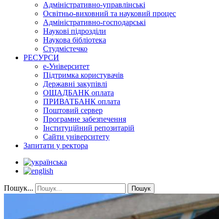
Адміністративно-управлінські
Освітньо-виховний та науковий процес
Адміністративно-господарські
Наукові підрозділи
Наукова бібліотека
Студмістечко
РЕСУРСИ
е-Університет
Підтримка користувачів
Державні закупівлі
ОЩАДБАНК оплата
ПРИВАТБАНК оплата
Поштовий сервер
Програмне забезпечення
Інституційний репозитарій
Сайти університету
Запитати у ректора
Пошук...
Пошук