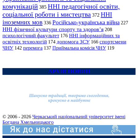
комунікацій
ННІ педагогічної освіти,
385
соціальної роботи і мистецтва
ННІ
372
іноземних мов
Російсько-українська війна
336
227
ННІ фізичної культури спорту та здоров’я
208
психологічний факультет
ННІ інформаційних та
176
освітніх технологій
допомога ЗСУ
спортсмени
174
166
ЧНУ
перемога
142
137
Приймальна комісія ЧНУ
119
АРХІВ НОВИН
© 2006 - 2026
Черкаський національний університет імені
Богдана Хмельницького