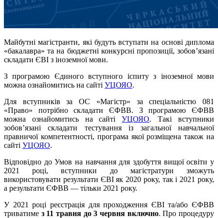
Майбутні магістранти, які будуть вступати на основі диплома
«бакалавра» та на бюджетні конкурсні пропозиції, зобов’язані
складати ЄВІ з іноземної мови.
З програмою Єдиного вступного іспиту з іноземної мови
можна ознайомитись на сайті
УЦОЯО
.
Для вступників за ОС «Магістр» за спеціальністю 081
«Право» потрібно складати ЄФВВ. З програмою ЄФВВ
можна ознайомитись на сайті
УЦОЯО
. Такі вступники
зобов’язані складати тестування із загальної навчальної
правничої компетентності, програма якої розміщена також на
сайті
УЦОЯО
.
Відповідно до Умов на навчання для здобуття вищої освіти у
2021 році, вступники до магістратури зможуть
використовувати результати ЄВІ як 2020 року, так і 2021 року,
а результати ЄФВВ — тільки 2021 року.
У 2021 році реєстрація для проходження ЄВІ та/або ЄФВВ
триватиме
з 11 травня до 3 червня включно
. Про процедуру