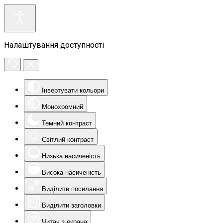
Налаштування доступності
Інвертувати кольори
Монохромний
Темний контраст
Світлий контраст
Низька насиченість
Висока насиченість
Виділити посилання
Виділити заголовки
Читач з екрана