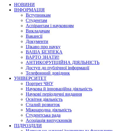
НОВИНИ
ІНФОРМАЦІЯ
Вступникам
Студентам
Аспірантам і науковцям
Викладачам
Вакансії
Документи
Цікаво про науку
ВАША БЕЗПЕКА
ВАРТО ЗНАТИ!
АНТИКОРУПЦІЙНА ДІЯЛЬНІСТЬ
Доступ до публічної інформації
Телефонний довідник
УНІВЕРСИТЕТ
Портрет ЧНУ
Наукова й інноваційна діяльність
Наукові періодичні видання
Освітня діяльність
Сталий розвиток
Міжнародна діяльність
Студентська рада
Асоціація випускників
ПІДРОЗДІЛИ
Навчально-наукові інститути та факультети