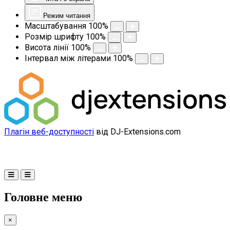
Режим читання
Масштабування
100
%
Розмір шрифту
100
%
Висота лінії
100
%
Інтервал між літерами
100
%
Плагін веб-доступності
від DJ-Extensions.com
Головне меню
×