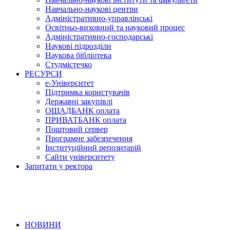
Навчально-наукові центри
Адміністративно-управлінські
Освітньо-виховний та науковий процес
Адміністративно-господарські
Наукові підрозділи
Наукова бібліотека
Студмістечко
РЕСУРСИ
е-Університет
Підтримка користувачів
Державні закупівлі
ОЩАДБАНК оплата
ПРИВАТБАНК оплата
Поштовий сервер
Програмне забезпечення
Інституційний репозитарій
Сайти університету
Запитати у ректора
НОВИНИ