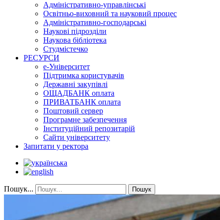
Адміністративно-управлінські
Освітньо-виховний та науковий процес
Адміністративно-господарські
Наукові підрозділи
Наукова бібліотека
Студмістечко
РЕСУРСИ
е-Університет
Підтримка користувачів
Державні закупівлі
ОЩАДБАНК оплата
ПРИВАТБАНК оплата
Поштовий сервер
Програмне забезпечення
Інституційний репозитарій
Сайти університету
Запитати у ректора
Пошук...
Пошук