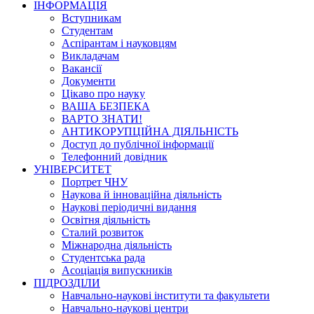
ІНФОРМАЦІЯ
Вступникам
Студентам
Аспірантам і науковцям
Викладачам
Вакансії
Документи
Цікаво про науку
ВАША БЕЗПЕКА
ВАРТО ЗНАТИ!
АНТИКОРУПЦІЙНА ДІЯЛЬНІСТЬ
Доступ до публічної інформації
Телефонний довідник
УНІВЕРСИТЕТ
Портрет ЧНУ
Наукова й інноваційна діяльність
Наукові періодичні видання
Освітня діяльність
Сталий розвиток
Міжнародна діяльність
Студентська рада
Асоціація випускників
ПІДРОЗДІЛИ
Навчально-наукові інститути та факультети
Навчально-наукові центри