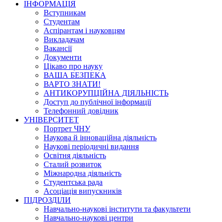
ІНФОРМАЦІЯ
Вступникам
Студентам
Аспірантам і науковцям
Викладачам
Вакансії
Документи
Цікаво про науку
ВАША БЕЗПЕКА
ВАРТО ЗНАТИ!
АНТИКОРУПЦІЙНА ДІЯЛЬНІСТЬ
Доступ до публічної інформації
Телефонний довідник
УНІВЕРСИТЕТ
Портрет ЧНУ
Наукова й інноваційна діяльність
Наукові періодичні видання
Освітня діяльність
Сталий розвиток
Міжнародна діяльність
Студентська рада
Асоціація випускників
ПІДРОЗДІЛИ
Навчально-наукові інститути та факультети
Навчально-наукові центри