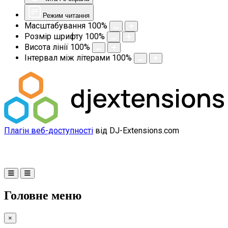
Режим читання
Масштабування
100
%
Розмір шрифту
100
%
Висота лінії
100
%
Інтервал між літерами
100
%
Плагін веб-доступності
від DJ-Extensions.com
Головне меню
×