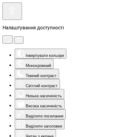
Налаштування доступності
Інвертувати кольори
Монохромний
Темний контраст
Світлий контраст
Низька насиченість
Висока насиченість
Виділити посилання
Виділити заголовки
Читач з екрана