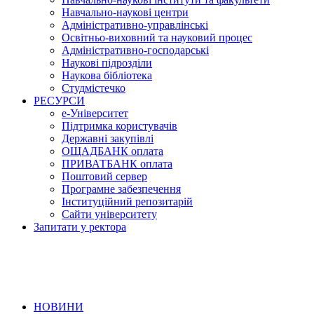
Навчально-наукові центри
Адміністративно-управлінські
Освітньо-виховний та науковий процес
Адміністративно-господарські
Наукові підрозділи
Наукова бібліотека
Студмістечко
РЕСУРСИ
е-Університет
Підтримка користувачів
Державні закупівлі
ОЩАДБАНК оплата
ПРИВАТБАНК оплата
Поштовий сервер
Програмне забезпечення
Інституційний репозитарій
Сайти університету
Запитати у ректора
НОВИНИ