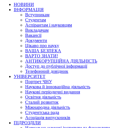
НОВИНИ
ІНФОРМАЦІЯ
Вступникам
Студентам
Аспірантам і науковцям
Викладачам
Вакансії
Документи
Цікаво про науку
ВАША БЕЗПЕКА
ВАРТО ЗНАТИ!
АНТИКОРУПЦІЙНА ДІЯЛЬНІСТЬ
Доступ до публічної інформації
Телефонний довідник
УНІВЕРСИТЕТ
Портрет ЧНУ
Наукова й інноваційна діяльність
Наукові періодичні видання
Освітня діяльність
Сталий розвиток
Міжнародна діяльність
Студентська рада
Асоціація випускників
ПІДРОЗДІЛИ
Навчально-наукові інститути та факультети