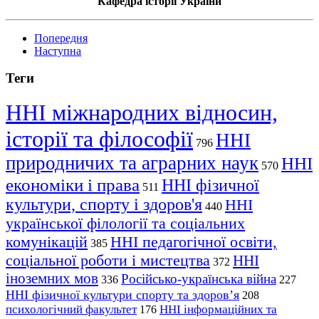
Кафедра історії України
Попередня
Наступна
Теги
ННІ міжнародних відносин,
історії та філософії
ННІ
796
природничих та аграрних наук
ННІ
570
економіки і права
ННІ фізичної
511
культури, спорту і здоров'я
ННІ
440
української філології та соціальних
комунікацій
ННІ педагогічної освіти,
385
соціальної роботи і мистецтва
ННІ
372
іноземних мов
Російсько-українська війна
336
227
ННІ фізичної культури спорту та здоров’я
208
психологічний факультет
ННІ інформаційних та
176