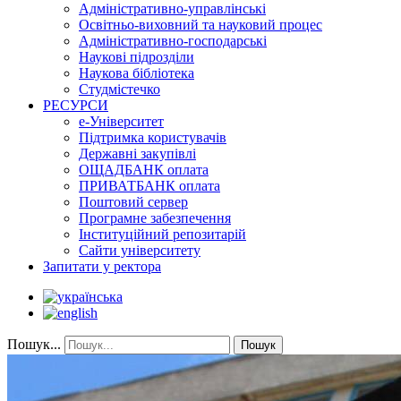
Адміністративно-управлінські
Освітньо-виховний та науковий процес
Адміністративно-господарські
Наукові підрозділи
Наукова бібліотека
Студмістечко
РЕСУРСИ
е-Університет
Підтримка користувачів
Державні закупівлі
ОЩАДБАНК оплата
ПРИВАТБАНК оплата
Поштовий сервер
Програмне забезпечення
Інституційний репозитарій
Сайти університету
Запитати у ректора
Пошук...
Пошук