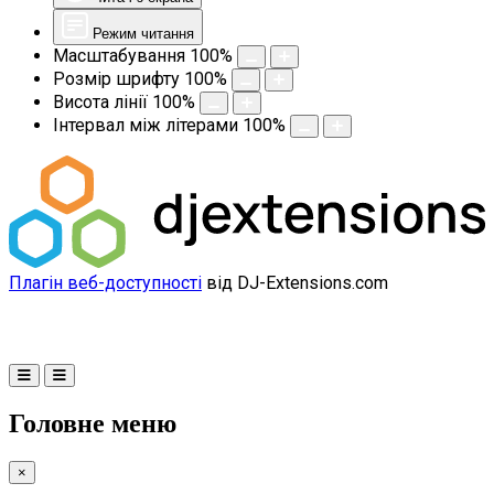
Режим читання
Масштабування
100
%
Розмір шрифту
100
%
Висота лінії
100
%
Інтервал між літерами
100
%
Плагін веб-доступності
від DJ-Extensions.com
Головне меню
×