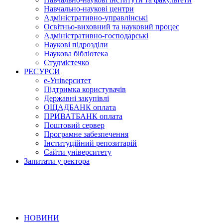
Навчально-наукові центри
Адміністративно-управлінські
Освітньо-виховний та науковий процес
Адміністративно-господарські
Наукові підрозділи
Наукова бібліотека
Студмістечко
РЕСУРСИ
е-Університет
Підтримка користувачів
Державні закупівлі
ОЩАДБАНК оплата
ПРИВАТБАНК оплата
Поштовий сервер
Програмне забезпечення
Інституційний репозитарій
Сайти університету
Запитати у ректора
НОВИНИ