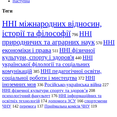
Наступна
Теги
ННІ міжнародних відносин,
історії та філософії
ННІ
796
природничих та аграрних наук
ННІ
570
економіки і права
ННІ фізичної
511
культури, спорту і здоров'я
ННІ
440
української філології та соціальних
комунікацій
ННІ педагогічної освіти,
385
соціальної роботи і мистецтва
ННІ
372
іноземних мов
Російсько-українська війна
336
227
ННІ фізичної культури спорту та здоров’я
208
психологічний факультет
ННІ інформаційних та
176
освітніх технологій
допомога ЗСУ
спортсмени
174
166
ЧНУ
перемога
142
137
Приймальна комісія ЧНУ
119