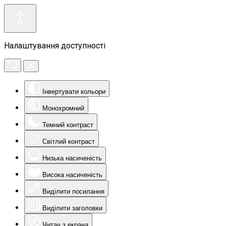
Налаштування доступності
Інвертувати кольори
Монохромний
Темний контраст
Світлий контраст
Низька насиченість
Висока насиченість
Виділити посилання
Виділити заголовки
Читач з екрана