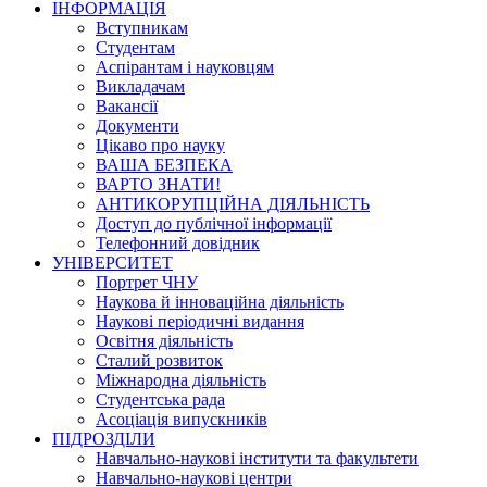
ІНФОРМАЦІЯ
Вступникам
Студентам
Аспірантам і науковцям
Викладачам
Вакансії
Документи
Цікаво про науку
ВАША БЕЗПЕКА
ВАРТО ЗНАТИ!
АНТИКОРУПЦІЙНА ДІЯЛЬНІСТЬ
Доступ до публічної інформації
Телефонний довідник
УНІВЕРСИТЕТ
Портрет ЧНУ
Наукова й інноваційна діяльність
Наукові періодичні видання
Освітня діяльність
Сталий розвиток
Міжнародна діяльність
Студентська рада
Асоціація випускників
ПІДРОЗДІЛИ
Навчально-наукові інститути та факультети
Навчально-наукові центри