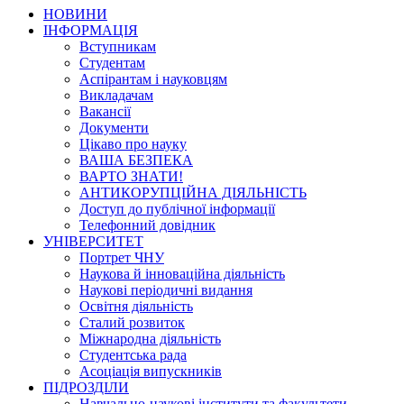
НОВИНИ
ІНФОРМАЦІЯ
Вступникам
Студентам
Аспірантам і науковцям
Викладачам
Вакансії
Документи
Цікаво про науку
ВАША БЕЗПЕКА
ВАРТО ЗНАТИ!
АНТИКОРУПЦІЙНА ДІЯЛЬНІСТЬ
Доступ до публічної інформації
Телефонний довідник
УНІВЕРСИТЕТ
Портрет ЧНУ
Наукова й інноваційна діяльність
Наукові періодичні видання
Освітня діяльність
Сталий розвиток
Міжнародна діяльність
Студентська рада
Асоціація випускників
ПІДРОЗДІЛИ
Навчально-наукові інститути та факультети