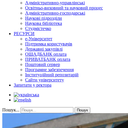
Адміністративно-управлінські
Освітньо-виховний та науковий процес
Адміністративно-господарські
Наукові підрозділи
Наукова бібліотека
Студмістечко
РЕСУРСИ
е-Університет
Підтримка користувачів
Державні закупівлі
ОЩАДБАНК оплата
ПРИВАТБАНК оплата
Поштовий сервер
Програмне забезпечення
Інституційний репозитарій
Сайти університету
Запитати у ректора
Пошук...
Пошук