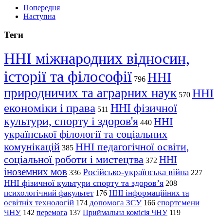
Попередня
Наступна
Теги
ННІ міжнародних відносин,
історії та філософії
ННІ
796
природничих та аграрних наук
ННІ
570
економіки і права
ННІ фізичної
511
культури, спорту і здоров'я
ННІ
440
української філології та соціальних
комунікацій
ННІ педагогічної освіти,
385
соціальної роботи і мистецтва
ННІ
372
іноземних мов
Російсько-українська війна
336
227
ННІ фізичної культури спорту та здоров’я
208
психологічний факультет
ННІ інформаційних та
176
освітніх технологій
допомога ЗСУ
спортсмени
174
166
ЧНУ
перемога
142
137
Приймальна комісія ЧНУ
119