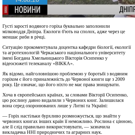
Густі зарості водяного горіха буквально заполонили
мілководдя Дніпра. Екологи б'ють на сполох, адже через це
меншає риби в річці.
Ситуацію прокоментувала доцентка кафедри біології, екології
та агротехнологій Черкаського національного університету
імені Богдана Хмельницького Вікторія Осипенко у
відеосюжеті телеканалу «ВІККА».
Як відомо, найголовнішою проблемою у боротьбі з водяним
горіхом є його приналежність до Червоної книги ще з 2009
року. Це означає, що його ніхто не має права знищувати.
Хоча в європейських країнах, за словами Вікторії Осипенко,
цю рослину давно видалили з Червоних книг. Залишилася
вона серед охоронюваних лише у Литві та Україні:
— Горіх настільки бурхливо розмножується, що знайти у
червоних книгах інших країн її неможливо. Рослина є цінною,
але її слід правильно використовувати, — зазначила
викладачка ННІ природничих та аграрних наук.