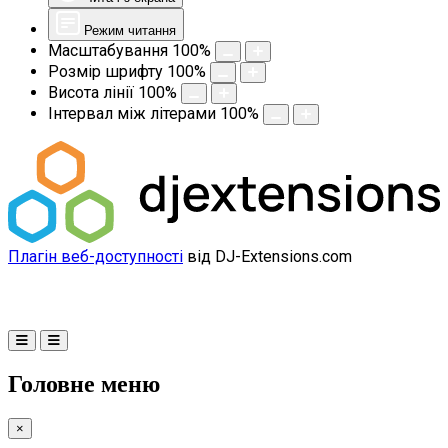
Режим читання
Масштабування
100
%
Розмір шрифту
100
%
Висота лінії
100
%
Інтервал між літерами
100
%
Плагін веб-доступності
від DJ-Extensions.com
Головне меню
×