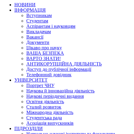
НОВИНИ
ІНФОРМАЦІЯ
Вступникам
Студентам
Аспірантам і науковцям
Викладачам
Вакансії
Документи
Цікаво про науку
ВАША БЕЗПЕКА
ВАРТО ЗНАТИ!
АНТИКОРУПЦІЙНА ДІЯЛЬНІСТЬ
Доступ до публічної інформації
Телефонний довідник
УНІВЕРСИТЕТ
Портрет ЧНУ
Наукова й інноваційна діяльність
Наукові періодичні видання
Освітня діяльність
Сталий розвиток
Міжнародна діяльність
Студентська рада
Асоціація випускників
ПІДРОЗДІЛИ
Навчально-наукові інститути та факультети