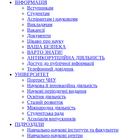
ІНФОРМАЦІЯ
Вступникам
Студентам
Аспірантам і науковцям
Викладачам
Вакансії
Документи
Цікаво про науку
ВАША БЕЗПЕКА
ВАРТО ЗНАТИ!
АНТИКОРУПЦІЙНА ДІЯЛЬНІСТЬ
Доступ до публічної інформації
Телефонний довідник
УНІВЕРСИТЕТ
Портрет ЧНУ
Наукова й інноваційна діяльність
Наукові періодичні видання
Освітня діяльність
Сталий розвиток
Міжнародна діяльність
Студентська рада
Асоціація випускників
ПІДРОЗДІЛИ
Навчально-наукові інститути та факультети
Навчально-наукові центри