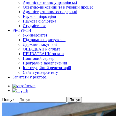
Адміністративно-управлінські
Освітньо-виховний та науковий процес
Адміністративно-господарські
Наукові підрозділи
Наукова бібліотека
Студмістечко
РЕСУРСИ
е-Університет
Підтримка користувачів
Державні закупівлі
ОЩАДБАНК оплата
ПРИВАТБАНК оплата
Поштовий сервер
Програмне забезпечення
Інституційний репозитарій
Сайти університету
Запитати у ректора
Пошук...
Пошук