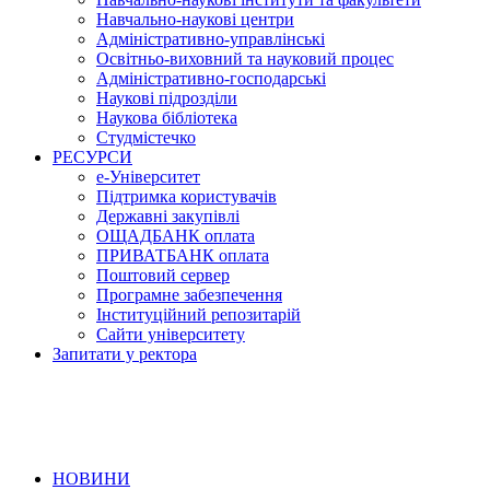
Навчально-наукові центри
Адміністративно-управлінські
Освітньо-виховний та науковий процес
Адміністративно-господарські
Наукові підрозділи
Наукова бібліотека
Студмістечко
РЕСУРСИ
е-Університет
Підтримка користувачів
Державні закупівлі
ОЩАДБАНК оплата
ПРИВАТБАНК оплата
Поштовий сервер
Програмне забезпечення
Інституційний репозитарій
Сайти університету
Запитати у ректора
НОВИНИ