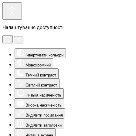
Налаштування доступності
Інвертувати кольори
Монохромний
Темний контраст
Світлий контраст
Низька насиченість
Висока насиченість
Виділити посилання
Виділити заголовки
Читач з екрана