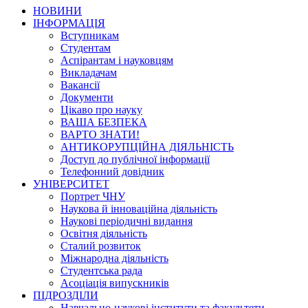
НОВИНИ
ІНФОРМАЦІЯ
Вступникам
Студентам
Аспірантам і науковцям
Викладачам
Вакансії
Документи
Цікаво про науку
ВАША БЕЗПЕКА
ВАРТО ЗНАТИ!
АНТИКОРУПЦІЙНА ДІЯЛЬНІСТЬ
Доступ до публічної інформації
Телефонний довідник
УНІВЕРСИТЕТ
Портрет ЧНУ
Наукова й інноваційна діяльність
Наукові періодичні видання
Освітня діяльність
Сталий розвиток
Міжнародна діяльність
Студентська рада
Асоціація випускників
ПІДРОЗДІЛИ
Навчально-наукові інститути та факультети