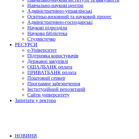
Навчально-наукові центри
Адміністративно-управлінські
Освітньо-виховний та науковий процес
Адміністративно-господарські
Наукові підрозділи
Наукова бібліотека
Студмістечко
РЕСУРСИ
е-Університет
Підтримка користувачів
Державні закупівлі
ОЩАДБАНК оплата
ПРИВАТБАНК оплата
Поштовий сервер
Програмне забезпечення
Інституційний репозитарій
Сайти університету
Запитати у ректора
НОВИНИ