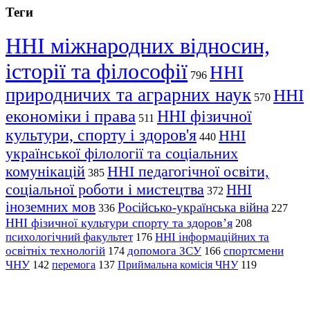
Теги
ННІ міжнародних відносин,
історії та філософії
ННІ
796
природничих та аграрних наук
ННІ
570
економіки і права
ННІ фізичної
511
культури, спорту і здоров'я
ННІ
440
української філології та соціальних
комунікацій
ННІ педагогічної освіти,
385
соціальної роботи і мистецтва
ННІ
372
іноземних мов
Російсько-українська війна
336
227
ННІ фізичної культури спорту та здоров’я
208
психологічний факультет
ННІ інформаційних та
176
освітніх технологій
допомога ЗСУ
спортсмени
174
166
ЧНУ
перемога
142
137
Приймальна комісія ЧНУ
119