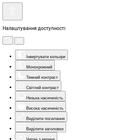
Налаштування доступності
Інвертувати кольори
Монохромний
Темний контраст
Світлий контраст
Низька насиченість
Висока насиченість
Виділити посилання
Виділити заголовки
Читач з екрана