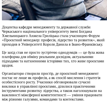
Доцентка кафедри менеджменту та державної служби
Черкаського національного університету імені Богдана
Хмельницького Анжела Гриліцька стала учасницею Форум
«Проєктний менеджер: професія, лідерство та розвиток», який
проходив в Університеті Короля Данила в Івано-Франківську.
Це захід став не просто зустріччю однодумців — це була жива
платформа для обміну реальним досвідом, актуальними
підходами та натхненними історіями тих, хто живе проєктами
щодня.
Організатори створили простір, де проєктний менеджмент
постає не лише як професія, а як спосіб мислення і стратегія
особистісного росту. Учасники обговорювали сучасні
виклики в управлінні проєктами, ділилися практичними
інструментами розвитку лідерства, а також наголошували на
важливості
міжсферної
компетентності — уміння працювати
між різними галузями, командами та контекстами.