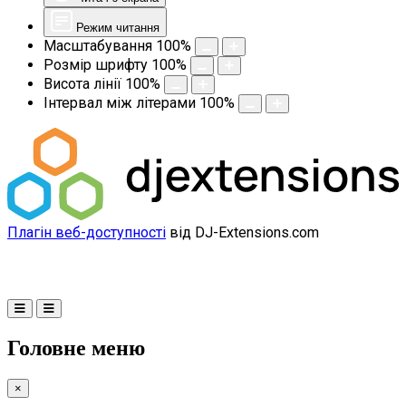
Режим читання
Масштабування
100
%
Розмір шрифту
100
%
Висота лінії
100
%
Інтервал між літерами
100
%
Плагін веб-доступності
від DJ-Extensions.com
Головне меню
×