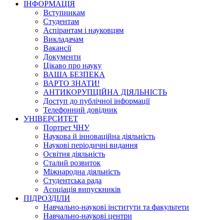
ІНФОРМАЦІЯ
Вступникам
Студентам
Аспірантам і науковцям
Викладачам
Вакансії
Документи
Цікаво про науку
ВАША БЕЗПЕКА
ВАРТО ЗНАТИ!
АНТИКОРУПЦІЙНА ДІЯЛЬНІСТЬ
Доступ до публічної інформації
Телефонний довідник
УНІВЕРСИТЕТ
Портрет ЧНУ
Наукова й інноваційна діяльність
Наукові періодичні видання
Освітня діяльність
Сталий розвиток
Міжнародна діяльність
Студентська рада
Асоціація випускників
ПІДРОЗДІЛИ
Навчально-наукові інститути та факультети
Навчально-наукові центри