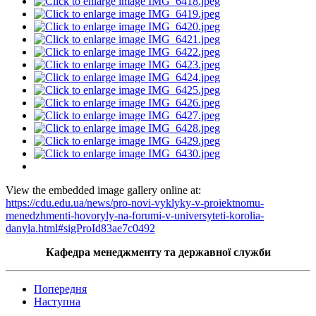
View the embedded image gallery online at:
https://cdu.edu.ua/news/pro-novi-vyklyky-v-proiektnomu-
menedzhmenti-hovoryly-na-forumi-v-universyteti-korolia-
danyla.html#sigProId83ae7c0492
Кафедра менеджменту та державної служби
Попередня
Наступна