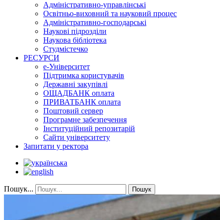
Адміністративно-управлінські
Освітньо-виховний та науковий процес
Адміністративно-господарські
Наукові підрозділи
Наукова бібліотека
Студмістечко
РЕСУРСИ
е-Університет
Підтримка користувачів
Державні закупівлі
ОЩАДБАНК оплата
ПРИВАТБАНК оплата
Поштовий сервер
Програмне забезпечення
Інституційний репозитарій
Сайти університету
Запитати у ректора
Пошук...
Пошук