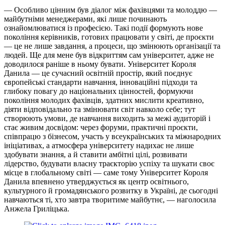
— Особливо цінним був діалог між фахівцями та молоддю —
майбутніми менеджерами, які лише починають
ознайомлюватися із професією. Такі події формують нове
покоління керівників, готових працювати у світі, де проєкти
— це не лише завдання, а процеси, що змінюють організації та
людей. Ще для мене був відкриттям сам університет, адже не
доводилося раніше в ньому бувати. Університет Короля
Данила — це сучасний освітній простір, який поєднує
європейські стандарти навчання, інноваційні підходи та
глибоку повагу до національних цінностей, формуючи
покоління молодих фахівців, здатних мислити креативно,
діяти відповідально та змінювати світ навколо себе; тут
створюють умови, де навчання виходить за межі аудиторій і
стає живим досвідом: через форуми, практичні проєкти,
співпрацю з бізнесом, участь у всеукраїнських та міжнародних
ініціативах, а атмосфера університету надихає не лише
здобувати знання, а й ставити амбітні цілі, розвивати
лідерство, будувати власну траєкторію успіху та шукати своє
місце в глобальному світі — саме тому Університет Короля
Данила впевнено утверджується як центр освітнього,
культурного й громадянського розвитку в Україні, де сьогодні
навчаються ті, хто завтра творитиме майбутнє, — наголосила
Анжела
Гриліцька
.