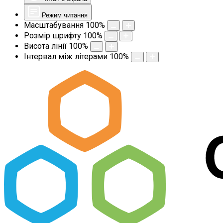
Режим читання
Масштабування
100
%
Розмір шрифту
100
%
Висота лінії
100
%
Інтервал між літерами
100
%