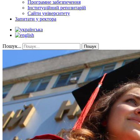
Програмне забезпечення
Інституційний репозитарій
Сайти університету
Запитати у ректора
Пошук...
Пошук