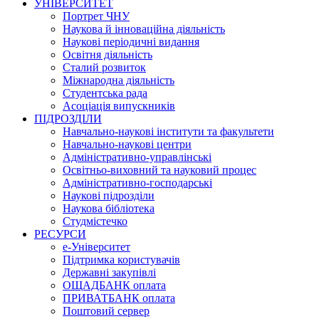
УНІВЕРСИТЕТ
Портрет ЧНУ
Наукова й інноваційна діяльність
Наукові періодичні видання
Освітня діяльність
Сталий розвиток
Міжнародна діяльність
Студентська рада
Асоціація випускників
ПІДРОЗДІЛИ
Навчально-наукові інститути та факультети
Навчально-наукові центри
Адміністративно-управлінські
Освітньо-виховний та науковий процес
Адміністративно-господарські
Наукові підрозділи
Наукова бібліотека
Студмістечко
РЕСУРСИ
е-Університет
Підтримка користувачів
Державні закупівлі
ОЩАДБАНК оплата
ПРИВАТБАНК оплата
Поштовий сервер