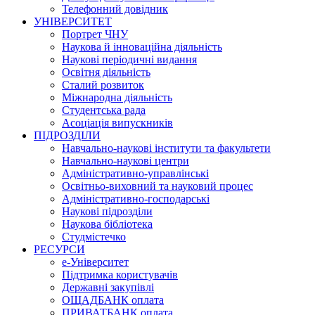
Телефонний довідник
УНІВЕРСИТЕТ
Портрет ЧНУ
Наукова й інноваційна діяльність
Наукові періодичні видання
Освітня діяльність
Сталий розвиток
Міжнародна діяльність
Студентська рада
Асоціація випускників
ПІДРОЗДІЛИ
Навчально-наукові інститути та факультети
Навчально-наукові центри
Адміністративно-управлінські
Освітньо-виховний та науковий процес
Адміністративно-господарські
Наукові підрозділи
Наукова бібліотека
Студмістечко
РЕСУРСИ
е-Університет
Підтримка користувачів
Державні закупівлі
ОЩАДБАНК оплата
ПРИВАТБАНК оплата