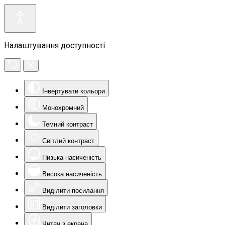
Налаштування доступності
Інвертувати кольори
Монохромний
Темний контраст
Світлий контраст
Низька насиченість
Висока насиченість
Виділити посилання
Виділити заголовки
Читач з екрана