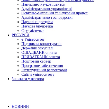
Навчально-наукові центри
Адміністративно-управлінські
Освітньо-виховний та науковий процес
Адміністративно-господарські
Наукові підрозділи
Наукова бібліотека
Студмістечко
РЕСУРСИ
е-Університет
Підтримка користувачів
Державні закупівлі
ОЩАДБАНК оплата
ПРИВАТБАНК оплата
Поштовий сервер
Програмне забезпечення
Інституційний репозитарій
Сайти університету
Запитати у ректора
НОВИНИ