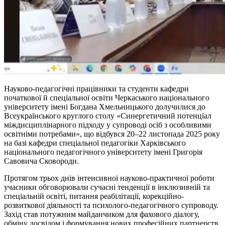
Науково-педагогічні працівники та студенти кафедри
початкової й спеціальної освіти Черкаського національного
університету імені Богдана Хмельницького долучилися до
Всеукраїнського круглого столу «Синергетичний потенціал
міждисциплінарного підходу у супроводі осіб з особливими
освітніми потребами», що відбувся 20–22 листопада 2025 року
на базі кафедри спеціальної педагогіки Харківського
національного педагогічного університету імені Григорія
Савовича Сковороди.
Протягом трьох днів інтенсивної науково-практичної роботи
учасники обговорювали сучасні тенденції в інклюзивній та
спеціальній освіті, питання реабілітації, корекційно-
розвиткової діяльності та психолого-педагогічного супроводу.
Захід став потужним майданчиком для фахового діалогу,
обміну досвідом і формування нових професійних партнерств.