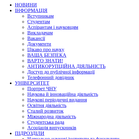
НОВИНИ
ІНФОРМАЦІЯ
Вступникам
Студентам
Аспірантам і науковцям
Викладачам
Вакансії
Документи
Цікаво про науку
ВАША БЕЗПЕКА
ВАРТО ЗНАТИ!
АНТИКОРУПЦІЙНА ДІЯЛЬНІСТЬ
Доступ до публічної інформації
Телефонний довідник
УНІВЕРСИТЕТ
Портрет ЧНУ
Наукова й інноваційна діяльність
Наукові періодичні видання
Освітня діяльність
Сталий розвиток
Міжнародна діяльність
Студентська рада
Асоціація випускників
ПІДРОЗДІЛИ
Навчально-наукові інститути та факультети