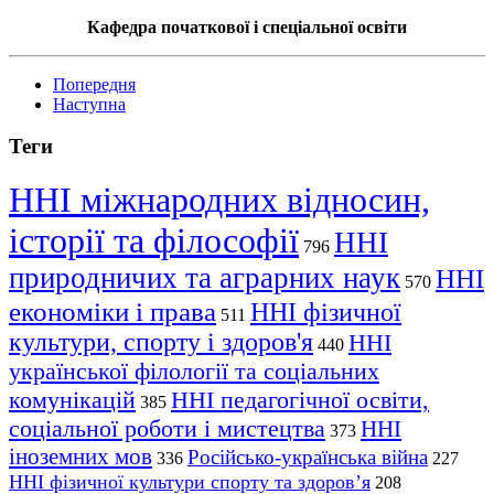
Кафедра початкової
і
спеціальної освіти
Попередня
Наступна
Теги
ННІ міжнародних відносин,
історії та філософії
ННІ
796
природничих та аграрних наук
ННІ
570
економіки і права
ННІ фізичної
511
культури, спорту і здоров'я
ННІ
440
української філології та соціальних
комунікацій
ННІ педагогічної освіти,
385
соціальної роботи і мистецтва
ННІ
373
іноземних мов
Російсько-українська війна
336
227
ННІ фізичної культури спорту та здоров’я
208