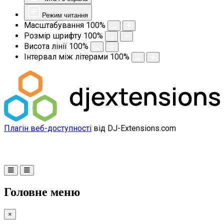
Режим читання
Масштабування
100
%
Розмір шрифту
100
%
Висота лінії
100
%
Інтервал між літерами
100
%
Плагін веб-доступності
від DJ-Extensions.com
Головне меню
×