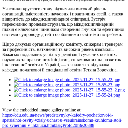
Учасники круглого столу відзначили високий рівень
організації, змістовність наукових і практичних сесій, а також
відкритість до міждисциплінарної співпраці. Зустріч
переконливо продемонструвала, що міждисциплінарний
підхід є ключовим чинником створення гнучкої та ефективної
системи супроводу дітей з особливими освітніми потребами.
Щиро дякуємо організаційному комітету, спікерам і тренерам
за професійність, натхнення та високий рівень взаємодії.
Бажаємо подальших успіхів у реалізації сучасних освітніх,
наукових та практичних ініціатив, спрямованих на розвиток
інклюзивної освіти в Україні, — зазначила завідувачка
кафедри початкової й спеціальної освіти Тетяна
Зорочкіна
.
View the embedded image gallery online at:
https://cdu.edu.ua/news/predstavnyky-kafedry-pochatkovoi-i-
spetsialnoi-osvity-vzialy-uchast-u-vseukrainskomu-kruhlomu-stoli-
pro-synerhiiu-v-inkliuzii.html#sigProId20f8e20888