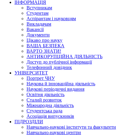
ІНФОРМАЦІЯ
Вступникам
Студентам
Аспірантам і науковцям
Викладачам
Вакансії
Документи
Цікаво про науку
ВАША БЕЗПЕКА
ВАРТО ЗНАТИ!
АНТИКОРУПЦІЙНА ДІЯЛЬНІСТЬ
Доступ до публічної інформації
Телефонний довідник
УНІВЕРСИТЕТ
Портрет ЧНУ
Наукова й інноваційна діяльність
Наукові періодичні видання
Освітня діяльність
Сталий розвиток
Міжнародна діяльність
Студентська рада
Асоціація випускників
ПІДРОЗДІЛИ
Навчально-наукові інститути та факультети
Навчально-наукові центри