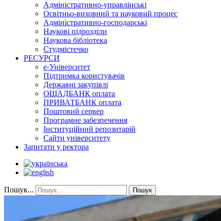
Адміністративно-управлінські
Освітньо-виховний та науковий процес
Адміністративно-господарські
Наукові підрозділи
Наукова бібліотека
Студмістечко
РЕСУРСИ
е-Університет
Підтримка користувачів
Державні закупівлі
ОЩАДБАНК оплата
ПРИВАТБАНК оплата
Поштовий сервер
Програмне забезпечення
Інституційний репозитарій
Сайти університету
Запитати у ректора
Пошук...
Пошук