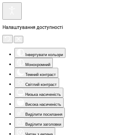
Налаштування доступності
Інвертувати кольори
Монохромний
Темний контраст
Світлий контраст
Низька насиченість
Висока насиченість
Виділити посилання
Виділити заголовки
Читач з екрана