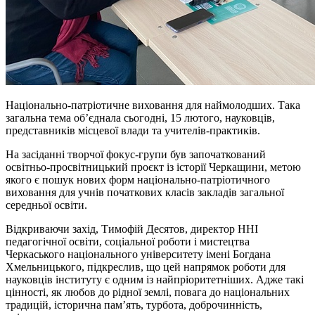
Національно-патріотичне виховання для наймолодших. Така
загальна тема об’єднала сьогодні, 15 лютого, науковців,
представників місцевої влади та учителів-практиків.
На засіданні творчої фокус-групи був започаткований
освітньо-просвітницький проєкт із історії Черкащини, метою
якого є пошук нових форм національно-патріотичного
виховання для учнів початкових класів закладів загальної
середньої освіти.
Відкриваючи захід, Тимофій Десятов, директор ННІ
педагогічної освіти, соціальної роботи і мистецтва
Черкаського національного університету імені Богдана
Хмельницького, підкреслив, що цей напрямок роботи для
науковців інституту є одним із найпріоритетніших. Адже такі
цінності, як любов до рідної землі, повага до національних
традицій, історична пам’ять, турбота, доброчинність,