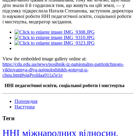
діти знали її й гордилися тим, що живуть на цій землі, — у
підсумку підкреслила Наталя Степанова, заступник директора
із наукової роботи ННІ педагогічної освіти, соціальної роботи
і мистецтва, модератор засідання.
View the embedded image gallery online at:
https://cdu.edu.ua/news/posibnik-iz-natsionalno-patriotichnogo-
vikhovannya-dlya-najmolodshikh-gotuyut-u-
chnu.html#sigProIdaa911a5e1e
ННІ педагогічної освіти, соціальної роботи і мистецтва
Попередня
Наступна
Теги
ННІ міжнародних відносин,