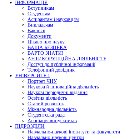
ІНФОРМАЦІЯ
Вступникам
Студентам
Аспірантам і науковцям
Викладачам
Вакансії
Документи
Цікаво про науку
ВАША БЕЗПЕКА
ВАРТО ЗНАТИ!
АНТИКОРУПЦІЙНА ДІЯЛЬНІСТЬ
Доступ до публічної інформації
Телефонний довідник
УНІВЕРСИТЕТ
Портрет ЧНУ
Наукова й інноваційна діяльність
Наукові періодичні видання
Освітня діяльність
Сталий розвиток
Міжнародна діяльність
Студентська рада
Асоціація випускників
ПІДРОЗДІЛИ
Навчально-наукові інститути та факультети
Навчально-наукові центри