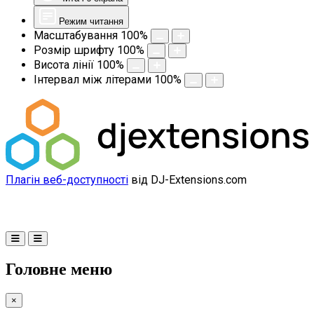
Режим читання
Масштабування
100
%
Розмір шрифту
100
%
Висота лінії
100
%
Інтервал між літерами
100
%
Плагін веб-доступності
від DJ-Extensions.com
Головне меню
×