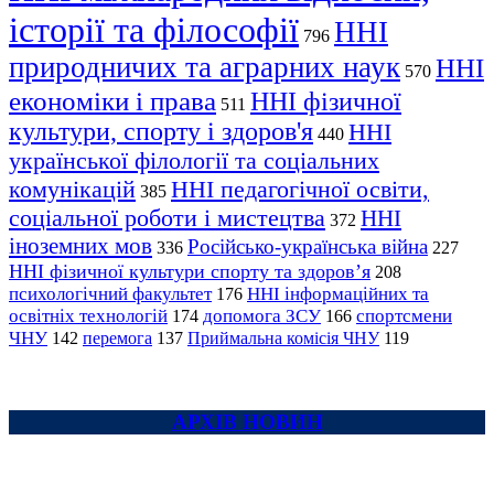
історії та філософії
ННІ
796
природничих та аграрних наук
ННІ
570
економіки і права
ННІ фізичної
511
культури, спорту і здоров'я
ННІ
440
української філології та соціальних
комунікацій
ННІ педагогічної освіти,
385
соціальної роботи і мистецтва
ННІ
372
іноземних мов
Російсько-українська війна
336
227
ННІ фізичної культури спорту та здоров’я
208
психологічний факультет
ННІ інформаційних та
176
освітніх технологій
допомога ЗСУ
спортсмени
174
166
ЧНУ
перемога
142
137
Приймальна комісія ЧНУ
119
АРХІВ НОВИН