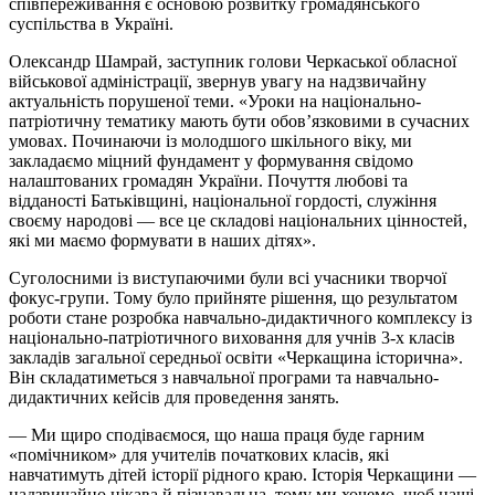
співпереживання є основою розвитку громадянського
суспільства в Україні.
Олександр Шамрай, заступник голови Черкаської обласної
військової адміністрації, звернув увагу на надзвичайну
актуальність порушеної теми. «Уроки на національно-
патріотичну тематику мають бути обов’язковими в сучасних
умовах. Починаючи із молодшого шкільного віку, ми
закладаємо міцний фундамент у формування свідомо
налаштованих громадян України. Почуття любові та
відданості Батьківщині, національної гордості, служіння
своєму народові — все це складові національних цінностей,
які ми маємо формувати в наших дітях».
Суголосними із виступаючими були всі учасники творчої
фокус-групи. Тому було прийняте рішення, що результатом
роботи стане розробка навчально-дидактичного комплексу із
національно-патріотичного виховання для учнів 3-х класів
закладів загальної середньої освіти «Черкащина історична».
Він складатиметься з навчальної програми та навчально-
дидактичних кейсів для проведення занять.
— Ми щиро сподіваємося, що наша праця буде гарним
«помічником» для учителів початкових класів, які
навчатимуть дітей історії рідного краю. Історія Черкащини —
надзвичайно цікава й пізнавальна, тому ми хочемо, щоб наші