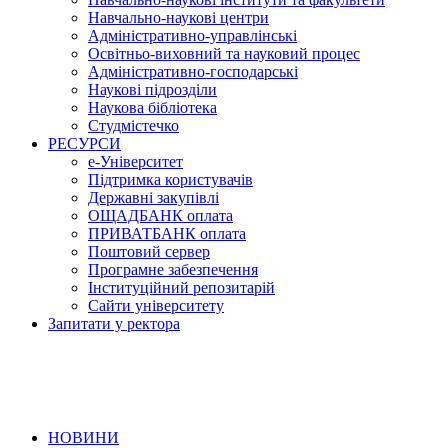
Навчально-наукові центри
Адміністративно-управлінські
Освітньо-виховний та науковий процес
Адміністративно-господарські
Наукові підрозділи
Наукова бібліотека
Студмістечко
РЕСУРСИ
е-Університет
Підтримка користувачів
Державні закупівлі
ОЩАДБАНК оплата
ПРИВАТБАНК оплата
Поштовий сервер
Програмне забезпечення
Інституційний репозитарій
Сайти університету
Запитати у ректора
НОВИНИ