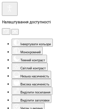
Налаштування доступності
Інвертувати кольори
Монохромний
Темний контраст
Світлий контраст
Низька насиченість
Висока насиченість
Виділити посилання
Виділити заголовки
Читач з екрана