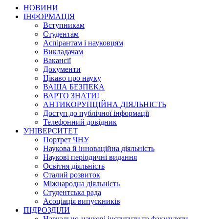
НОВИНИ
ІНФОРМАЦІЯ
Вступникам
Студентам
Аспірантам і науковцям
Викладачам
Вакансії
Документи
Цікаво про науку
ВАША БЕЗПЕКА
ВАРТО ЗНАТИ!
АНТИКОРУПЦІЙНА ДІЯЛЬНІСТЬ
Доступ до публічної інформації
Телефонний довідник
УНІВЕРСИТЕТ
Портрет ЧНУ
Наукова й інноваційна діяльність
Наукові періодичні видання
Освітня діяльність
Сталий розвиток
Міжнародна діяльність
Студентська рада
Асоціація випускників
ПІДРОЗДІЛИ
Навчально-наукові інститути та факультети