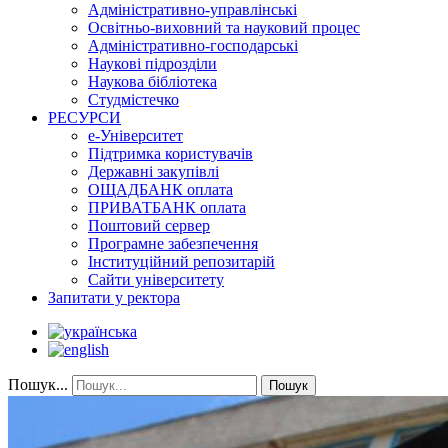
Адміністративно-управлінські
Освітньо-виховний та науковий процес
Адміністративно-господарські
Наукові підрозділи
Наукова бібліотека
Студмістечко
РЕСУРСИ
е-Університет
Підтримка користувачів
Державні закупівлі
ОЩАДБАНК оплата
ПРИВАТБАНК оплата
Поштовий сервер
Програмне забезпечення
Інституційний репозитарій
Сайти університету
Запитати у ректора
Пошук...
Пошук