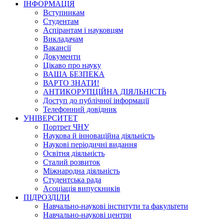
ІНФОРМАЦІЯ
Вступникам
Студентам
Аспірантам і науковцям
Викладачам
Вакансії
Документи
Цікаво про науку
ВАША БЕЗПЕКА
ВАРТО ЗНАТИ!
АНТИКОРУПЦІЙНА ДІЯЛЬНІСТЬ
Доступ до публічної інформації
Телефонний довідник
УНІВЕРСИТЕТ
Портрет ЧНУ
Наукова й інноваційна діяльність
Наукові періодичні видання
Освітня діяльність
Сталий розвиток
Міжнародна діяльність
Студентська рада
Асоціація випускників
ПІДРОЗДІЛИ
Навчально-наукові інститути та факультети
Навчально-наукові центри