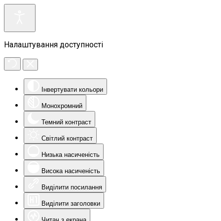
Налаштування доступності
Інвертувати кольори
Монохромний
Темний контраст
Світлий контраст
Низька насиченість
Висока насиченість
Виділити посилання
Виділити заголовки
Читач з екрана