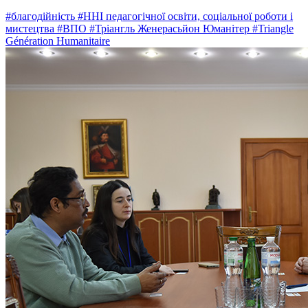
#благодійність
#ННІ педагогічної освіти, соціальної роботи і
мистецтва
#ВПО
#Тріангль Женерасьйон Юманітер
#Triangle
Génération Humanitaire