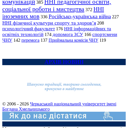
комунікацій
ННІ педагогічної освіти,
385
соціальної роботи і мистецтва
ННІ
372
іноземних мов
Російсько-українська війна
336
227
ННІ фізичної культури спорту та здоров’я
208
психологічний факультет
ННІ інформаційних та
176
освітніх технологій
допомога ЗСУ
спортсмени
174
166
ЧНУ
перемога
142
137
Приймальна комісія ЧНУ
119
АРХІВ НОВИН
© 2006 - 2026
Черкаський національний університет імені
Богдана Хмельницького