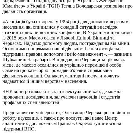
відокремленого підрозділу асоціації «Тріангль Женерасьон
Юманітер» в Україні (TGH) Тетяна Володарська розповіли про
діяльність організації.
«Асоціація була створена у 1994 році для допомоги верствам
населення, які опинилися у складній ситуації внаслідок
стихійних лих чи воєнних конфліктів. В Україні ми працюємо
із 2015 року. Маємо офіси у Львові, Дніпрі, Вінниці та
Черкасах. Надаємо допомогу людям, постраждалим від війни.
Основними напрямами нашої діяльності є психосоціальна
підтримка, правова допомога і кейс-менеджмент», — зазначив
Шубхашиш Чакрабарті. Він додав, що Черкащина цікава як
місце, де масово оселилися внутрішньо переміщені особи.
Саме на цю категорію громадян України спрямована
діяльність асоціації. Однак, гуманітарні послуги можуть
надаватися й іншим верствам населення.
ЧНУ вони розглядають як інтелектуальний хаб, де можна
проводити дослідження, залучаючи науковців і студентів
профільних спеціальностей.
Представляючи університет, Олександр Черевко розповів про
роботу науковців, а також про послуги, які надає Центр
аналітичних досліджень «Прагма». Окремо зупинився на
підтримці ВПО.