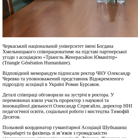
Черкаський національний університет імені Богдана
Хмельницького співпрацюватиме на підставі партнерської
угоди з асоціацією «Тріангль Женерасьйон Юманітер»
(Triangle Génération Humanitaire).
Відповідний меморандум підписали ректор ЧНУ Олександр
Черевко та уповноважений представник Відокремленого
підрозділу асоціації в Україні Роман Бурсаков.
Деталі співпраці обговорили на зустрічі в ректора. У
перемовинах взяли участь проректор з наукової та
інноваційної діяльності Олександр Спрягайло, директор ННІ
педагогічної освіти, соціальної роботи і мистецтва Тимофій
Десятов.
Польовий координатор гуманітарної Асоціації Шубхашиш
Чакрабарті та фахівець зі зв’язків з громадськістю