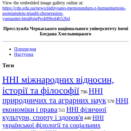
View the embedded image gallery online at:
https://cdu.edu.ua/news/pidpysano-memorandum-z-humanitarnoiu-
asotsiatsiieiu-trianhl-zhenerasion-
yumaniter.html#sigProId9fed4b52bd
Пресслужба Черкаського національного університету імені
Богдана Хмельницького
Попередня
Наступна
Теги
ННІ міжнародних відносин,
історії та філософії
ННІ
796
природничих та аграрних наук
ННІ
570
економіки і права
ННІ фізичної
511
культури, спорту і здоров'я
ННІ
440
української філології та соціальних