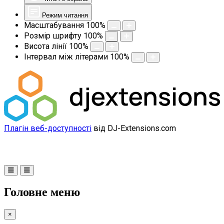
Режим читання
Масштабування
100
%
Розмір шрифту
100
%
Висота лінії
100
%
Інтервал між літерами
100
%
Плагін веб-доступності
від DJ-Extensions.com
Головне меню
×