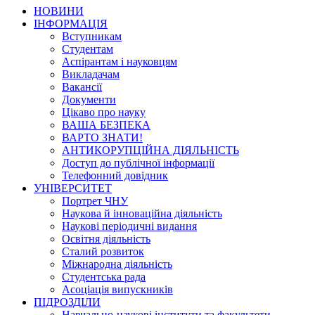
НОВИНИ
ІНФОРМАЦІЯ
Вступникам
Студентам
Аспірантам і науковцям
Викладачам
Вакансії
Документи
Цікаво про науку
ВАША БЕЗПЕКА
ВАРТО ЗНАТИ!
АНТИКОРУПЦІЙНА ДІЯЛЬНІСТЬ
Доступ до публічної інформації
Телефонний довідник
УНІВЕРСИТЕТ
Портрет ЧНУ
Наукова й інноваційна діяльність
Наукові періодичні видання
Освітня діяльність
Сталий розвиток
Міжнародна діяльність
Студентська рада
Асоціація випускників
ПІДРОЗДІЛИ
Навчально-наукові інститути та факультети