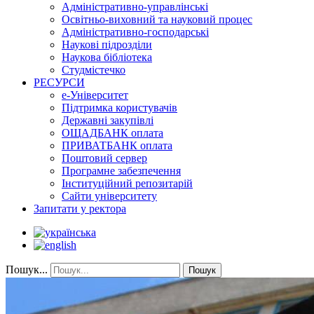
Адміністративно-управлінські
Освітньо-виховний та науковий процес
Адміністративно-господарські
Наукові підрозділи
Наукова бібліотека
Студмістечко
РЕСУРСИ
е-Університет
Підтримка користувачів
Державні закупівлі
ОЩАДБАНК оплата
ПРИВАТБАНК оплата
Поштовий сервер
Програмне забезпечення
Інституційний репозитарій
Сайти університету
Запитати у ректора
Пошук...
Пошук