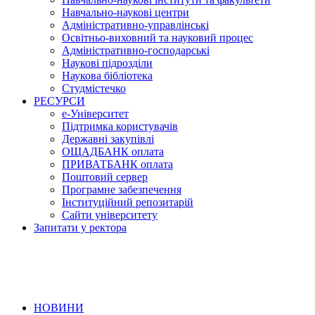
Навчально-наукові центри
Адміністративно-управлінські
Освітньо-виховний та науковий процес
Адміністративно-господарські
Наукові підрозділи
Наукова бібліотека
Студмістечко
РЕСУРСИ
е-Університет
Підтримка користувачів
Державні закупівлі
ОЩАДБАНК оплата
ПРИВАТБАНК оплата
Поштовий сервер
Програмне забезпечення
Інституційний репозитарій
Сайти університету
Запитати у ректора
НОВИНИ