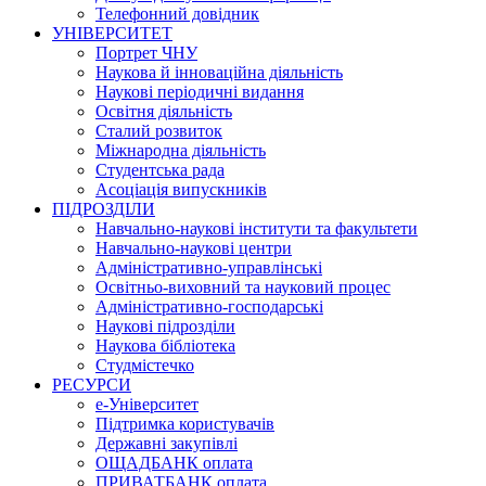
Телефонний довідник
УНІВЕРСИТЕТ
Портрет ЧНУ
Наукова й інноваційна діяльність
Наукові періодичні видання
Освітня діяльність
Сталий розвиток
Міжнародна діяльність
Студентська рада
Асоціація випускників
ПІДРОЗДІЛИ
Навчально-наукові інститути та факультети
Навчально-наукові центри
Адміністративно-управлінські
Освітньо-виховний та науковий процес
Адміністративно-господарські
Наукові підрозділи
Наукова бібліотека
Студмістечко
РЕСУРСИ
е-Університет
Підтримка користувачів
Державні закупівлі
ОЩАДБАНК оплата
ПРИВАТБАНК оплата