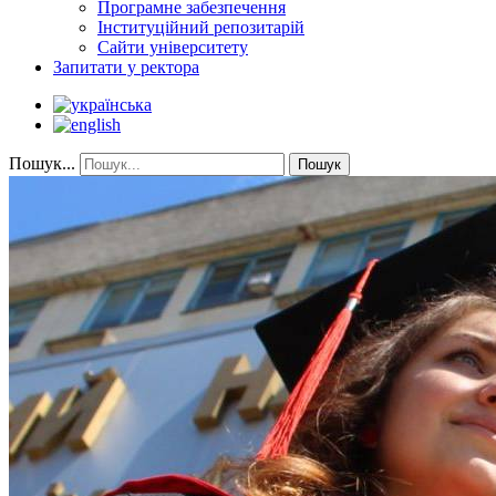
Програмне забезпечення
Інституційний репозитарій
Сайти університету
Запитати у ректора
Пошук...
Пошук