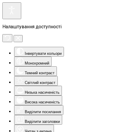
Налаштування доступності
Інвертувати кольори
Монохромний
Темний контраст
Світлий контраст
Низька насиченість
Висока насиченість
Виділити посилання
Виділити заголовки
Читач з екрана