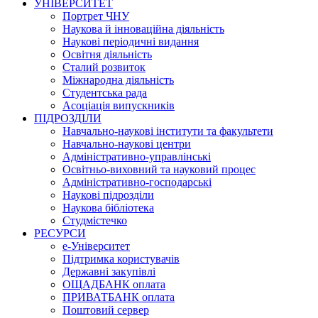
УНІВЕРСИТЕТ
Портрет ЧНУ
Наукова й інноваційна діяльність
Наукові періодичні видання
Освітня діяльність
Сталий розвиток
Міжнародна діяльність
Студентська рада
Асоціація випускників
ПІДРОЗДІЛИ
Навчально-наукові інститути та факультети
Навчально-наукові центри
Адміністративно-управлінські
Освітньо-виховний та науковий процес
Адміністративно-господарські
Наукові підрозділи
Наукова бібліотека
Студмістечко
РЕСУРСИ
е-Університет
Підтримка користувачів
Державні закупівлі
ОЩАДБАНК оплата
ПРИВАТБАНК оплата
Поштовий сервер