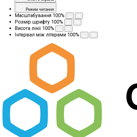
Режим читання
Масштабування
100
%
Розмір шрифту
100
%
Висота лінії
100
%
Інтервал між літерами
100
%