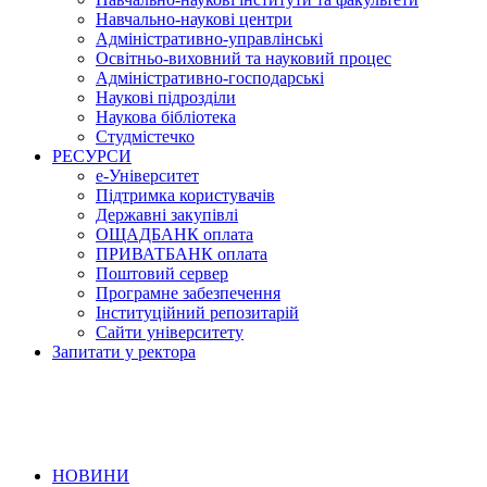
Навчально-наукові центри
Адміністративно-управлінські
Освітньо-виховний та науковий процес
Адміністративно-господарські
Наукові підрозділи
Наукова бібліотека
Студмістечко
РЕСУРСИ
е-Університет
Підтримка користувачів
Державні закупівлі
ОЩАДБАНК оплата
ПРИВАТБАНК оплата
Поштовий сервер
Програмне забезпечення
Інституційний репозитарій
Сайти університету
Запитати у ректора
НОВИНИ