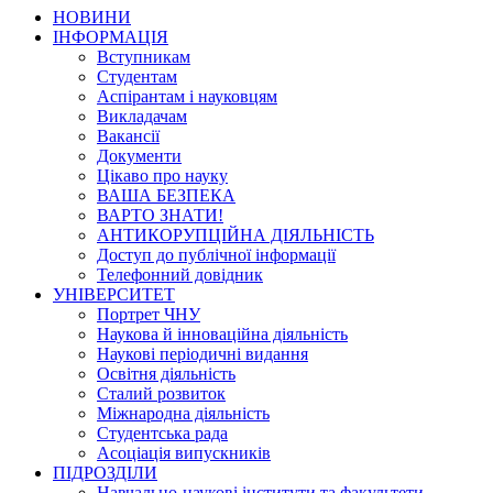
НОВИНИ
ІНФОРМАЦІЯ
Вступникам
Студентам
Аспірантам і науковцям
Викладачам
Вакансії
Документи
Цікаво про науку
ВАША БЕЗПЕКА
ВАРТО ЗНАТИ!
АНТИКОРУПЦІЙНА ДІЯЛЬНІСТЬ
Доступ до публічної інформації
Телефонний довідник
УНІВЕРСИТЕТ
Портрет ЧНУ
Наукова й інноваційна діяльність
Наукові періодичні видання
Освітня діяльність
Сталий розвиток
Міжнародна діяльність
Студентська рада
Асоціація випускників
ПІДРОЗДІЛИ
Навчально-наукові інститути та факультети