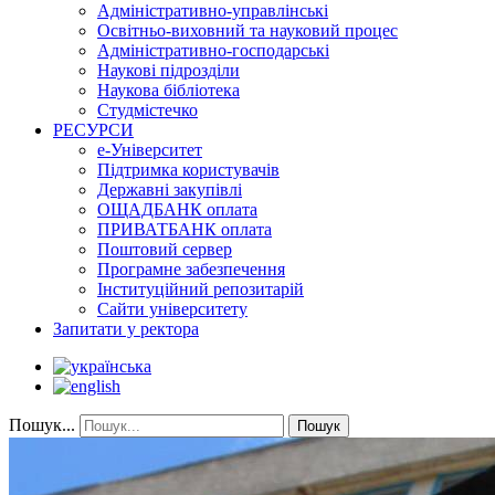
Адміністративно-управлінські
Освітньо-виховний та науковий процес
Адміністративно-господарські
Наукові підрозділи
Наукова бібліотека
Студмістечко
РЕСУРСИ
е-Університет
Підтримка користувачів
Державні закупівлі
ОЩАДБАНК оплата
ПРИВАТБАНК оплата
Поштовий сервер
Програмне забезпечення
Інституційний репозитарій
Сайти університету
Запитати у ректора
Пошук...
Пошук