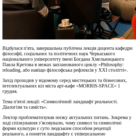
Відбулася п'ята, завершальна публічна лекція доцента кафедри
філософії, соціальних та політичних наук Черкаського
національного університету імені Богдана Хмельницького
Павла Кретова в межах запланованого циклу «Philosophy:
reloading, або навіщо філософська рефлексія у XXI столітті».
Захід проходив у відомому серед мистецьких та бізнесових,
інтелектуальних кіл міста арт-кафе «MORRIS-SPACE» 1
грудня.
Тема п'ятої лекції: «Символічний ландшафт реальності.
Діалогізм та самість».
Лектор проблематизував низку актуальних питань. Зокрема у
ході спілкування з’ясовували, чому символ та символічні
форми культури є суто людським способом рецепції
реального, а поняття ландшафту є універсальною