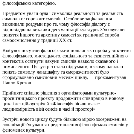
філософською категорією.
Предметом уваги була і символіка реальності та реальність
символіки: горизонт смислів. Особливе зацікавлення
викликали роздуми про те, чому філософія діалогу є
відповіддю на виклики дегуманізації культури. З’ясовували
поняття Іншого та архетипу самості як граничної спроби
самоосмислення у традиції XX ст.
Відбувся посутній філософський полілог як спроба у зіткненні
філософського, мистецького, соціального та екзистенційного
контекстів осягнути лакуни смислів навколо сказаного і
помисленого. Ця зустріч стала підсумком, в якому навколо
понять символу, ландшафту та емерджентності було
сформульовано смисловий меседж циклу, — прокоментував
Павло Кретов.
Прийняте спільне рішення з організаторами культурно-
просвітницького проєкту продовжити співпрацю в новому
циклі лекцій-зустрічей «Філософія hic-nunc- sic:
людиномірність візії сенсів в часі й просторі».
Зустрічі нового циклу будуть більшою мірою зосереджені на
локалізації з'ясування представлення філософських смислів у
феноменах культури.