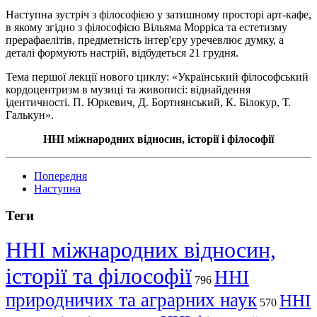
Наступна зустріч з філософією у затишному просторі арт-кафе,
в якому згідно з філософією Вільяма Морріса та естетизму
прерафаелітів, предметність інтер'єру уречевлює думку, а
деталі формують настрій, відбудеться 21 грудня.
Тема першої лекції нового циклу: «Український філософський
кордоцентризм в музиці та живописі: віднайдення
ідентичності. П. Юркевич, Д. Бортнянський, К. Білокур, Т.
Галькун».
ННІ міжнародних відносин, історії і філософії
Попередня
Наступна
Теги
ННІ міжнародних відносин,
історії та філософії
ННІ
796
природничих та аграрних наук
ННІ
570