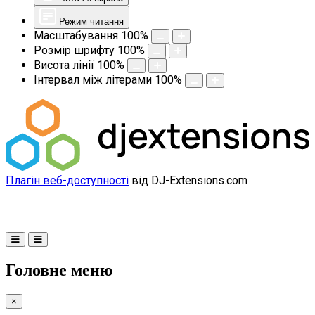
Режим читання
Масштабування
100
%
Розмір шрифту
100
%
Висота лінії
100
%
Інтервал між літерами
100
%
Плагін веб-доступності
від DJ-Extensions.com
Головне меню
×