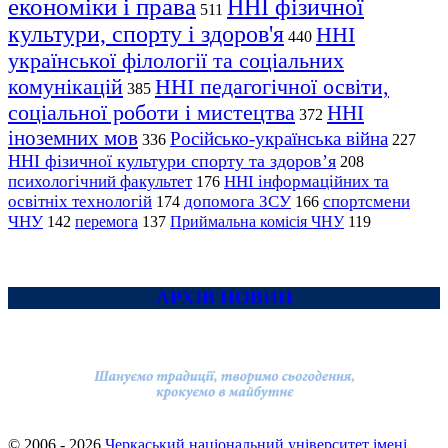
економіки і права
ННІ фізичної
511
культури, спорту і здоров'я
ННІ
440
української філології та соціальних
комунікацій
ННІ педагогічної освіти,
385
соціальної роботи і мистецтва
ННІ
372
іноземних мов
Російсько-українська війна
336
227
ННІ фізичної культури спорту та здоров’я
208
психологічний факультет
ННІ інформаційних та
176
освітніх технологій
допомога ЗСУ
спортсмени
174
166
ЧНУ
перемога
142
137
Приймальна комісія ЧНУ
119
АРХІВ НОВИН
© 2006 - 2026
Черкаський національний університет імені