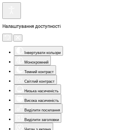
Налаштування доступності
Інвертувати кольори
Монохромний
Темний контраст
Світлий контраст
Низька насиченість
Висока насиченість
Виділити посилання
Виділити заголовки
Читач з екрана