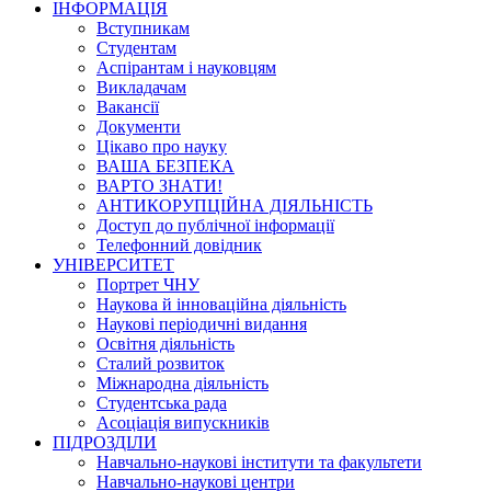
ІНФОРМАЦІЯ
Вступникам
Студентам
Аспірантам і науковцям
Викладачам
Вакансії
Документи
Цікаво про науку
ВАША БЕЗПЕКА
ВАРТО ЗНАТИ!
АНТИКОРУПЦІЙНА ДІЯЛЬНІСТЬ
Доступ до публічної інформації
Телефонний довідник
УНІВЕРСИТЕТ
Портрет ЧНУ
Наукова й інноваційна діяльність
Наукові періодичні видання
Освітня діяльність
Сталий розвиток
Міжнародна діяльність
Студентська рада
Асоціація випускників
ПІДРОЗДІЛИ
Навчально-наукові інститути та факультети
Навчально-наукові центри