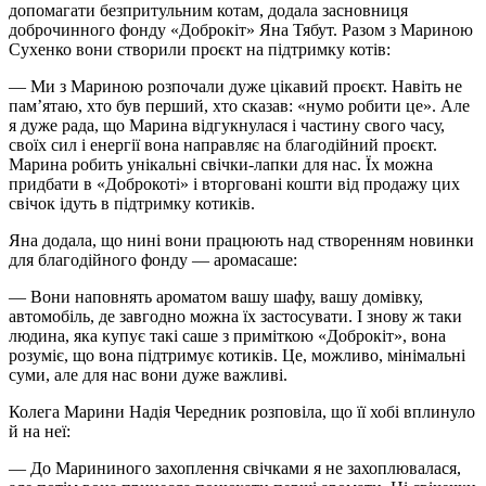
допомагати безпритульним котам, додала засновниця
доброчинного фонду «
Доброкіт
» Яна
Тябут
. Разом з Мариною
Сухенко вони створили проєкт на підтримку котів:
— Ми з Мариною розпочали дуже цікавий проєкт. Навіть не
пам’ятаю, хто був перший, хто сказав: «нумо робити це». Але
я дуже рада, що Марина відгукнулася і частину свого часу,
своїх сил і енергії вона направляє на благодійний проєкт.
Марина робить унікальні свічки-лапки для нас. Їх можна
придбати в «
Доброкоті
» і вторговані кошти від продажу цих
свічок ідуть в підтримку котиків.
Яна додала, що нині вони працюють над створенням новинки
для благодійного фонду —
аромасаше
:
— Вони наповнять ароматом вашу шафу, вашу домівку,
автомобіль, де завгодно можна їх застосувати. І знову ж таки
людина, яка купує такі
саше
з приміткою «
Доброкіт
», вона
розуміє, що вона підтримує котиків. Це, можливо, мінімальні
суми, але для нас вони дуже важливі.
Колега Марини Надія Чередник розповіла, що її хобі вплинуло
й на неї:
— До Марининого захоплення свічками я не захоплювалася,