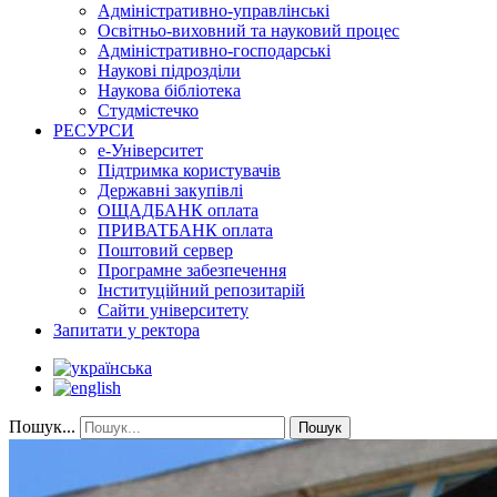
Адміністративно-управлінські
Освітньо-виховний та науковий процес
Адміністративно-господарські
Наукові підрозділи
Наукова бібліотека
Студмістечко
РЕСУРСИ
е-Університет
Підтримка користувачів
Державні закупівлі
ОЩАДБАНК оплата
ПРИВАТБАНК оплата
Поштовий сервер
Програмне забезпечення
Інституційний репозитарій
Сайти університету
Запитати у ректора
Пошук...
Пошук