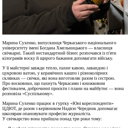
Марина Сухенко, випускниця Черкаського національного
університету імені Богдана Хмельницького — власниця
свічкарні. Такий нестандартний бізнес розпочався із п'яти
кілограмів воску й щирого бажання допомагати війську.
У її майстерні завжди тепло, пахне кавою, лавандою і
цукровою ватою, у керамічних кашпо і різноколірних
склянках — свічки, які вона виготовляє разом із сестрою.
Про
восковики
, що пахнуть Черкасами
і
книжковим
фестивалем, доброчинні проєкти
і
плани на майбутнє — вона
розповіла «Суспільному».
Марина Сухенко працює в гуртку «Юні кореспонденти»
ЦДЮТ, де разом з керівником Надією Чередник допомагає
школярам опановувати професію журналіста.
У
свічкарство
вона прийшла понад три роки тому: