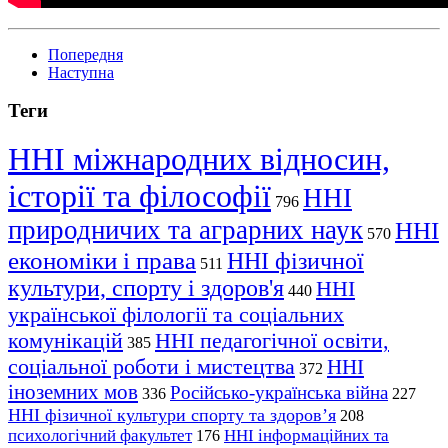
Попередня
Наступна
Теги
ННІ міжнародних відносин,
історії та філософії
ННІ
796
природничих та аграрних наук
ННІ
570
економіки і права
ННІ фізичної
511
культури, спорту і здоров'я
ННІ
440
української філології та соціальних
комунікацій
ННІ педагогічної освіти,
385
соціальної роботи і мистецтва
ННІ
372
іноземних мов
Російсько-українська війна
336
227
ННІ фізичної культури спорту та здоров’я
208
психологічний факультет
ННІ інформаційних та
176