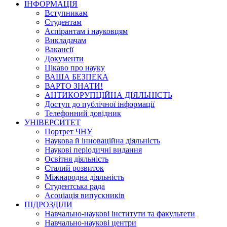
ІНФОРМАЦІЯ
Вступникам
Студентам
Аспірантам і науковцям
Викладачам
Вакансії
Документи
Цікаво про науку
ВАША БЕЗПЕКА
ВАРТО ЗНАТИ!
АНТИКОРУПЦІЙНА ДІЯЛЬНІСТЬ
Доступ до публічної інформації
Телефонний довідник
УНІВЕРСИТЕТ
Портрет ЧНУ
Наукова й інноваційна діяльність
Наукові періодичні видання
Освітня діяльність
Сталий розвиток
Міжнародна діяльність
Студентська рада
Асоціація випускників
ПІДРОЗДІЛИ
Навчально-наукові інститути та факультети
Навчально-наукові центри