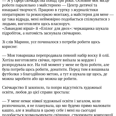
— Я у сфері
свічкарства
понад три роки. Основне моє місце
роботи паралельно з майстернею — Центр дитячої та
юнацької творчості. Працюю в гуртку з журналістики
операторкою та режисеркою монтажу, а майстерня для мене —
це така відрада, мені неймовірно подобається спілкуватися з
людьми, виготовляти щось власноруч.
«Лавандові вірші» й «Епілог для двох»:
черкащанка
шукала
підробіток, а натомість заснувала свічкарню.
Зі слів Марини, усе починалося з потреби робити щось
корисне:
— Моя товаришка перепродавала певний набір воску й олії.
Хотіла виготовляти свічки, проте виїхала за кордон і
розпродувала все. На той момент у мене не було роботи, але
була потреба щось робити,
донатити
. Перед тим я вишивала
футболки з благодійною метою, а тут я шукала ще щось, де
можна заробити або що можна ще робити.
Свічкарство
її захопило, та попри відсутність художньої
освіти, любов до цієї справи зростала:
— У мене немає ніякої художньої освіти
і
загалом, коли
розпочинали, я не планувала, що ми будемо прямо малювати
кашпо, але я знайшла в цьому себе і мені на сьогодні
подобається розмальовувати свічники, створювати композиції