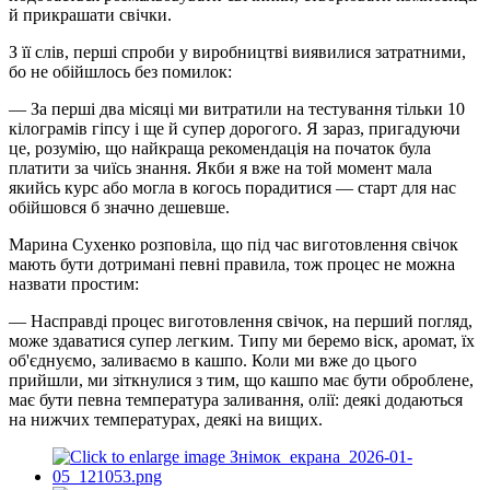
й прикрашати свічки.
З її слів, перші спроби у виробництві виявилися затратними,
бо не обійшлось без помилок:
— За перші два місяці ми витратили на тестування тільки 10
кілограмів гіпсу і ще й супер дорогого. Я зараз, пригадуючи
це, розумію, що найкраща рекомендація на початок була
платити за чиїсь знання. Якби я вже на той момент мала
якийсь курс або могла в когось порадитися — старт для нас
обійшовся б значно дешевше.
Марина Сухенко розповіла, що під час виготовлення свічок
мають бути дотримані певні правила, тож процес не можна
назвати простим:
— Насправді процес виготовлення свічок, на перший погляд,
може здаватися супер легким. Типу ми беремо віск, аромат, їх
об'єднуємо, заливаємо в кашпо. Коли ми вже до цього
прийшли, ми зіткнулися з тим, що кашпо має бути оброблене,
має бути певна температура заливання, олії: деякі додаються
на нижчих температурах, деякі на вищих.