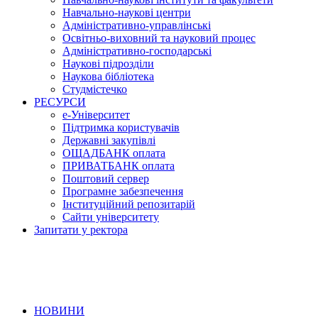
Навчально-наукові центри
Адміністративно-управлінські
Освітньо-виховний та науковий процес
Адміністративно-господарські
Наукові підрозділи
Наукова бібліотека
Студмістечко
РЕСУРСИ
е-Університет
Підтримка користувачів
Державні закупівлі
ОЩАДБАНК оплата
ПРИВАТБАНК оплата
Поштовий сервер
Програмне забезпечення
Інституційний репозитарій
Сайти університету
Запитати у ректора
НОВИНИ