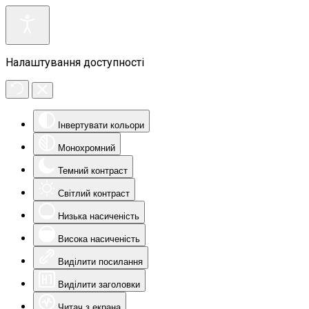
Налаштування доступності
Інвертувати кольори
Монохромний
Темний контраст
Світлий контраст
Низька насиченість
Висока насиченість
Виділити посилання
Виділити заголовки
Читач з екрана