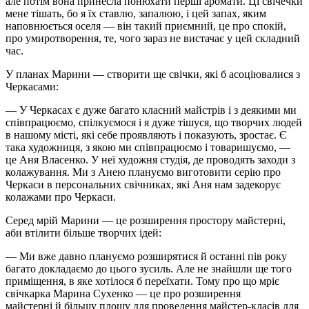
але потім вона принесла понюхати перші аромати. Ці свічечки
мене тішать, бо я їх ставлю, запалюю, і цей запах, яким
наповнюється оселя — він такий приємний, це про спокій,
про умиротворення, те, чого зараз не вистачає у цей складний
час.
У планах Марини — створити ще свічки, які б асоціювалися з
Черкасами:
— У Черкасах є дуже багато класний майстрів і з деякими ми
співпрацюємо, спілкуємося і я дуже тішуся, що творчих людей
в нашому місті, які себе проявляють і показують, зростає. Є
така художниця, з якою ми співпрацюємо і товаришуємо, —
це Аня Власенко. У неї художня студія, де проводять заходи з
колажування. Ми з Анею плануємо виготовити серію про
Черкаси в персональних свічниках, які Аня нам задекорує
колажами про Черкаси.
Серед мрій Марини — це розширення простору майстерні,
аби втілити більше творчих ідей:
— Ми вже давно плануємо розширятися й останні пів року
багато докладаємо до цього зусиль. Але не знайшли ще того
приміщення, в яке хотілося б переїхати. Тому про що мріє
свічкарка Марина Сухенко — це про розширення
майстерні й більшу площу для проведення майстер-класів для