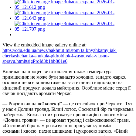
View the embedded image gallery online at:
https://cdu.edu.ua/news/pakhnut-mistom-ta-knyzhkamy-iak-
cherkashchanka-shukala-pidrobitok-i-zasnuvala-vlasnu-
spravu.html#sigProId3b1bb801e6
Впливає на процес виготовлення також температура
приміщення: не може бути занадто холодно, занадто жарко,
оскільки це все впливатиме на застигання і відповідно на
кінцевий продукт, додала майстриня. Особливе місце серед її
свічок посідають аромати Черкас.
— Родзинка» нашої колекції — це сет свічок про Черкаси. Тут
у нас є Долина троянд, Білий лотос, Сосновий бір та черкаська
набережна. Кожна з них розказує про локацію нашого міста.
«Долина троянд» — це аромат троянд і свіжоскошеної трави.
«Сосновий бір» нам розказує про прогулянку поміж
соснами
і
хвоєю, пахне шишками
і
цукровою ватою. «Білий