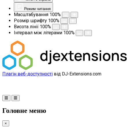
Режим читання
Масштабування
100
%
Розмір шрифту
100
%
Висота лінії
100
%
Інтервал між літерами
100
%
Плагін веб-доступності
від DJ-Extensions.com
Головне меню
×