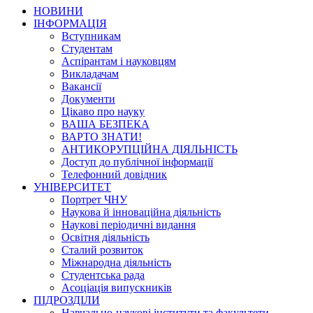
НОВИНИ
ІНФОРМАЦІЯ
Вступникам
Студентам
Аспірантам і науковцям
Викладачам
Вакансії
Документи
Цікаво про науку
ВАША БЕЗПЕКА
ВАРТО ЗНАТИ!
АНТИКОРУПЦІЙНА ДІЯЛЬНІСТЬ
Доступ до публічної інформації
Телефонний довідник
УНІВЕРСИТЕТ
Портрет ЧНУ
Наукова й інноваційна діяльність
Наукові періодичні видання
Освітня діяльність
Сталий розвиток
Міжнародна діяльність
Студентська рада
Асоціація випускників
ПІДРОЗДІЛИ
Навчально-наукові інститути та факультети