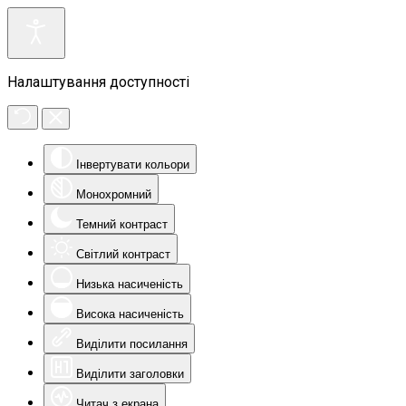
Налаштування доступності
Інвертувати кольори
Монохромний
Темний контраст
Світлий контраст
Низька насиченість
Висока насиченість
Виділити посилання
Виділити заголовки
Читач з екрана