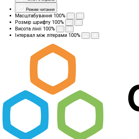
Режим читання
Масштабування
100
%
Розмір шрифту
100
%
Висота лінії
100
%
Інтервал між літерами
100
%