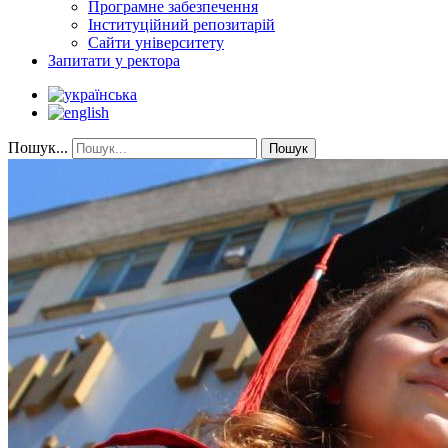
Програмне забезпечення
Інституційний репозитарій
Сайти університету
Запитати у ректора
Пошук...
Пошук