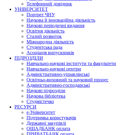
Телефонний довідник
УНІВЕРСИТЕТ
Портрет ЧНУ
Наукова й інноваційна діяльність
Наукові періодичні видання
Освітня діяльність
Сталий розвиток
Міжнародна діяльність
Студентська рада
Асоціація випускників
ПІДРОЗДІЛИ
Навчально-наукові інститути та факультети
Навчально-наукові центри
Адміністративно-управлінські
Освітньо-виховний та науковий процес
Адміністративно-господарські
Наукові підрозділи
Наукова бібліотека
Студмістечко
РЕСУРСИ
е-Університет
Підтримка користувачів
Державні закупівлі
ОЩАДБАНК оплата
ПРИВАТБАНК оплата