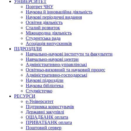
УНІВЕРСИТЕТ
Портрет ЧНУ
Наукова й інноваційна діяльність
Наукові періодичні видання
Освітня діяльність
Сталий розвиток
Міжнародна діяльність
Студентська рада
Асоціація випускників
ПІДРОЗДІЛИ
Навчально-наукові інститути та факультети
Навчально-наукові центри
Адміністративно-управлінські
Освітньо-виховний та науковий процес
Адміністративно-господарські
Наукові підрозділи
Наукова бібліотека
Студмістечко
РЕСУРСИ
е-Університет
Підтримка користувачів
Державні закупівлі
ОЩАДБАНК оплата
ПРИВАТБАНК оплата
Поштовий сервер