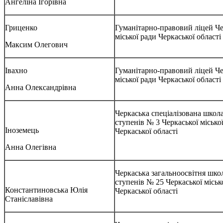
Ангеліна Ігорівна
Гриценко
Гуманітарно-правовий ліцей Че
міської ради Черкаської області
Максим Олегович
Івахно
Гуманітарно-правовий ліцей Че
міської ради Черкаської області
Анна Олександрівна
Черкаська спеціалізована школа 
ступенів № 3 Черкаської місько
Іноземець
Черкаської області
Анна Олегівна
Черкаська загальноосвітня школа
ступенів № 25 Черкаської міськ
Константиновська Юлія
Черкаської області
Станіславівна