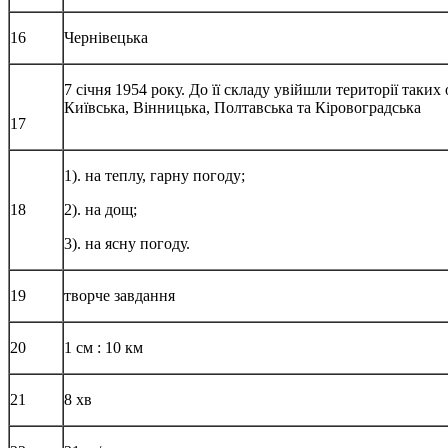
16
Чернівецька
7 січня 1954 року. До її складу увійшли території таких 
Київська, Вінницька, Полтавська та Кіровоградська
17
1). на теплу, гарну погоду;
18
2). на дощ;
3). на ясну погоду.
19
творче завдання
20
1 см : 10 км
21
8 хв