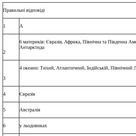
Правильні відповіді
1
А
6 материків: Євразія, Африка, Північна та Південна Ам
Антарктида
2
4 океани: Тихий, Атлантичний, Індійській, Північний
3
4
Євразія
5
Австралія
6
у льодовиках