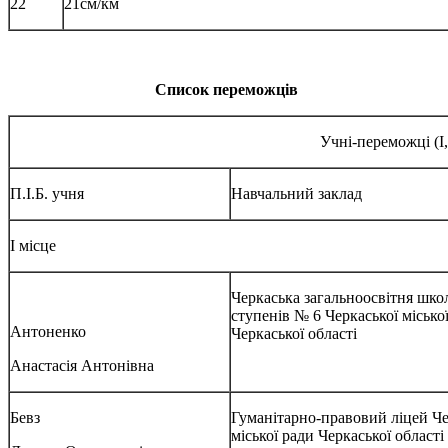
22
21см/км
Список переможців
Учні-переможці (І, 
П.І.Б. учня
Навчальний заклад
І місце
Черкаська загальноосвітня школа
ступенів № 6 Черкаської місько
Антоненко
Черкаської області
Анастасія Антонівна
Бевз
Гуманітарно-правовий ліцей Че
міської ради Черкаської області