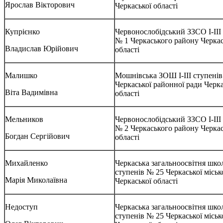
Ярослав Вікторович
Черкаської області
Купрієнко
Червонослобідський ЗЗСО І-ІІІ
№ 1 Черкаського району Черкас
Владислав Юрійович
області
Малишко
Мошнівська ЗОШ І-ІІІ ступенів
Черкаської районної ради Черка
Віта Вадимівна
області
Мельников
Червонослобідський ЗЗСО І-ІІІ
№ 2 Черкаського району Черкас
Богдан Сергійович
області
Михайленко
Черкаська загальноосвітня школа
ступенів № 25 Черкаської міськ
Марія Миколаївна
Черкаської області
Недоступ
Черкаська загальноосвітня школа
ступенів № 25 Черкаської міськ