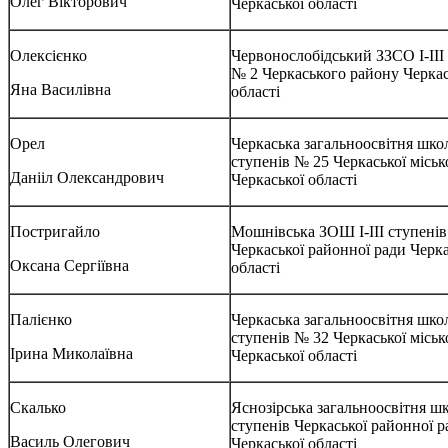
Олег Вікторович
Черкаської області
Олексієнко
Червонослобідський ЗЗСО І-ІІІ
№ 2 Черкаського району Черкас
Яна Василівна
області
Орел
Черкаська загальноосвітня школа
ступенів № 25 Черкаської міськ
Данііл Олександрович
Черкаської області
Постригайло
Мошнівська ЗОШ І-ІІІ ступенів
Черкаської районної ради Черка
Оксана Сергіївна
області
Палієнко
Черкаська загальноосвітня школа
ступенів № 32 Черкаської міськ
Ірина Миколаївна
Черкаської області
Скалько
Яснозірська загальноосвітня шко
ступенів Черкаської районної р
Василь Олегович
Черкаської області