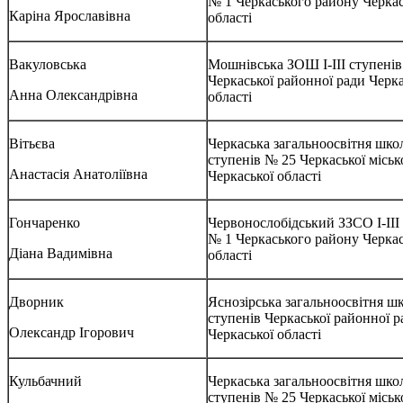
№ 1 Черкаського району Черкас
Каріна Ярославівна
області
Вакуловська
Мошнівська ЗОШ І-ІІІ ступенів
Черкаської районної ради Черка
Анна Олександрівна
області
Вітьєва
Черкаська загальноосвітня школа
ступенів № 25 Черкаської міськ
Анастасія Анатоліївна
Черкаської області
Гончаренко
Червонослобідський ЗЗСО І-ІІІ
№ 1 Черкаського району Черкас
Діана Вадимівна
області
Дворник
Яснозірська загальноосвітня шко
ступенів Черкаської районної р
Олександр Ігорович
Черкаської області
Кульбачний
Черкаська загальноосвітня школа
ступенів № 25 Черкаської міськ