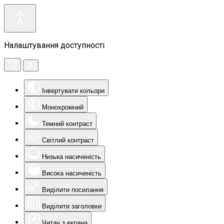
Налаштування доступності
Інвертувати кольори
Монохромний
Темний контраст
Світлий контраст
Низька насиченість
Висока насиченість
Виділити посилання
Виділити заголовки
Читач з екрана