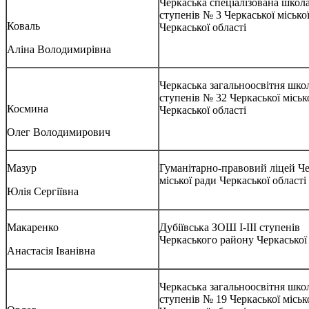
Черкаська спеціалізована школа 
ступенів № 3 Черкаської місько
Коваль
Черкаської області
Аліна Володимирівна
Черкаська загальноосвітня школа
ступенів № 32 Черкаської міськ
Космина
Черкаської області
Олег Володимирович
Мазур
Гуманітарно-правовий ліцей Че
міської ради Черкаської області
Юлія Сергіївна
Макаренко
Дубіївська ЗОШ І-ІІІ ступенів
Черкаського району Черкаської 
Анастасія Іванівна
Черкаська загальноосвітня школа
ступенів № 19 Черкаської міськ