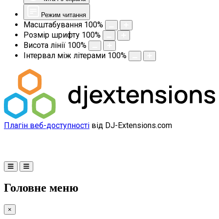
Режим читання
Масштабування
100
%
Розмір шрифту
100
%
Висота лінії
100
%
Інтервал між літерами
100
%
Плагін веб-доступності
від DJ-Extensions.com
Головне меню
×