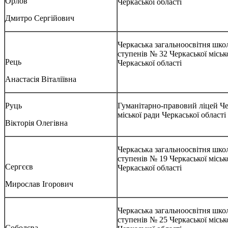
Орлов
Черкаської області
Дмитро Сергійович
Черкаська загальноосвітня школа
ступенів № 32 Черкаської міськ
Рець
Черкаської області
Анастасія Віталіївна
Руць
Гуманітарно-правовий ліцей Че
міської ради Черкаської області
Вікторія Олегівна
Черкаська загальноосвітня школа
ступенів № 19 Черкаської міськ
Сергєєв
Черкаської області
Мирослав Ігорович
Черкаська загальноосвітня школа
ступенів № 25 Черкаської міськ
Соболєва