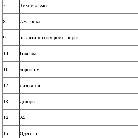
7
Тихий океан
8
Амазонка
9
атлантичні помірних широт
10
Говерла
11
чорнозем
12
низовини
13
Дніпро
14
24
15
Одеська