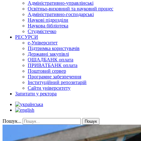
Адміністративно-управлінські
Освітньо-виховний та науковий процес
Адміністративно-господарські
Наукові підрозділи
Наукова бібліотека
Студмістечко
РЕСУРСИ
е-Університет
Підтримка користувачів
Державні закупівлі
ОЩАДБАНК оплата
ПРИВАТБАНК оплата
Поштовий сервер
Програмне забезпечення
Інституційний репозитарій
Сайти університету
Запитати у ректора
Пошук...
Пошук