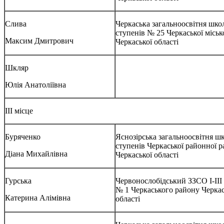
Слива
Черкаська загальноосвітня школа
ступенів № 25 Черкаської міськ
Максим Дмитрович
Черкаської області
Шкляр
Юлія Анатоліївна
ІІІ місце
Буряченко
Яснозірська загальноосвітня шко
ступенів Черкаської районної р
Діана Михайлівна
Черкаської області
Гурська
Червонослобідський ЗЗСО І-ІІІ
№ 1 Черкаського району Черкас
Катерина Алімівна
області