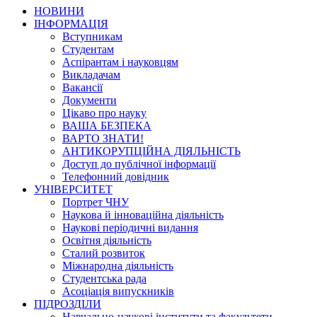
НОВИНИ
ІНФОРМАЦІЯ
Вступникам
Студентам
Аспірантам і науковцям
Викладачам
Вакансії
Документи
Цікаво про науку
ВАША БЕЗПЕКА
ВАРТО ЗНАТИ!
АНТИКОРУПЦІЙНА ДІЯЛЬНІСТЬ
Доступ до публічної інформації
Телефонний довідник
УНІВЕРСИТЕТ
Портрет ЧНУ
Наукова й інноваційна діяльність
Наукові періодичні видання
Освітня діяльність
Сталий розвиток
Міжнародна діяльність
Студентська рада
Асоціація випускників
ПІДРОЗДІЛИ
Навчально-наукові інститути та факультети