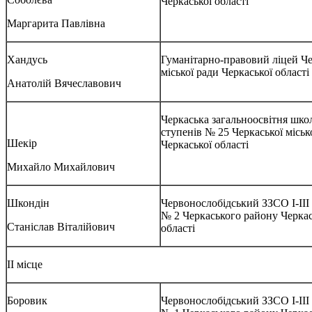
Черкаської області
Маргарита Павлівна
Хандусь
Гуманітарно-правовий ліцей Че
міської ради Черкаської області
Анатолій Вячеславович
Черкаська загальноосвітня школа
ступенів № 25 Черкаської міськ
Шекір
Черкаської області
Михайло Михайлович
Шкондін
Червонослобідський ЗЗСО І-ІІІ
№ 2 Черкаського району Черкас
Станіслав Віталійович
області
ІІ місце
Боровик
Червонослобідський ЗЗСО І-ІІІ