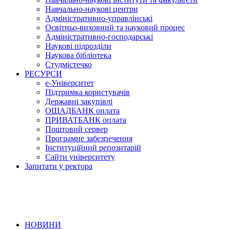
Навчально-наукові центри
Адміністративно-управлінські
Освітньо-виховний та науковий процес
Адміністративно-господарські
Наукові підрозділи
Наукова бібліотека
Студмістечко
РЕСУРСИ
е-Університет
Підтримка користувачів
Державні закупівлі
ОЩАДБАНК оплата
ПРИВАТБАНК оплата
Поштовий сервер
Програмне забезпечення
Інституційний репозитарій
Сайти університету
Запитати у ректора
НОВИНИ