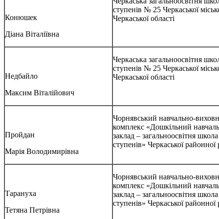
Черкаська загальноосвітня школа
ступенів № 25 Черкаської міськ
Конюшек
Черкаської області
Діана Віталіївна
Черкаська загальноосвітня школа
ступенів № 25 Черкаської міськ
Недбайло
Черкаської області
Максим Віталійович
Чорнявський навчально-вихов
комплекс «Дошкільний навчал
Пройдан
заклад – загальноосвітня школа І
ступенів» Черкаської районної
Марія Володимирівна
Чорнявський навчально-вихов
комплекс «Дошкільний навчал
Тарануха
заклад – загальноосвітня школа І
ступенів» Черкаської районної
Тетяна Петрівна