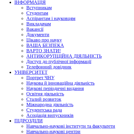
ІНФОРМАЦІЯ
Вступникам
Студентам
Аспірантам і науковцям
Викладачам
Вакансії
Документи
Цікаво про науку
ВАША БЕЗПЕКА
ВАРТО ЗНАТИ!
АНТИКОРУПЦІЙНА ДІЯЛЬНІСТЬ
Доступ до публічної інформації
Телефонний довідник
УНІВЕРСИТЕТ
Портрет ЧНУ
Наукова й інноваційна діяльність
Наукові періодичні видання
Освітня діяльність
Сталий розвиток
Міжнародна діяльність
Студентська рада
Асоціація випускників
ПІДРОЗДІЛИ
Навчально-наукові інститути та факультети
Навчально-наукові центри