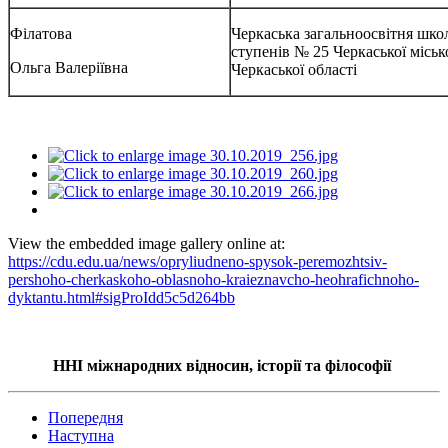
Філатова
Черкаська загальноосвітня школа
ступенів № 25 Черкаської міськ
Ольга Валеріївна
Черкаської області
View the embedded image gallery online at:
https://cdu.edu.ua/news/opryliudneno-spysok-peremozhtsiv-
pershoho-cherkaskoho-oblasnoho-kraieznavcho-heohrafichnoho-
dyktantu.html#sigProIdd5c5d264bb
ННІ міжнародних відносин, історії та філософії
Попередня
Наступна