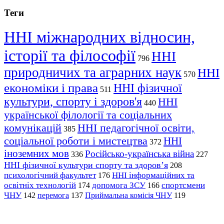
Теги
ННІ міжнародних відносин,
історії та філософії
ННІ
796
природничих та аграрних наук
ННІ
570
економіки і права
ННІ фізичної
511
культури, спорту і здоров'я
ННІ
440
української філології та соціальних
комунікацій
ННІ педагогічної освіти,
385
соціальної роботи і мистецтва
ННІ
372
іноземних мов
Російсько-українська війна
336
227
ННІ фізичної культури спорту та здоров’я
208
психологічний факультет
ННІ інформаційних та
176
освітніх технологій
допомога ЗСУ
спортсмени
174
166
ЧНУ
перемога
142
137
Приймальна комісія ЧНУ
119