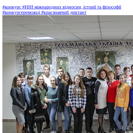
#конкурс
#ННІ міжнародних відносин, історії та філософії
#конкурсереможці
#краєзнавчий диктант