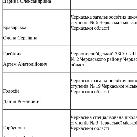
Дарина Олександрівна
Черкаська загальноосвітня школа
ступенів № 6 Черкаської місько
Браварська
Черкаської області
Олена Сергіївна
Гребіник
Червонослобідський ЗЗСО І-ІІІ
№ 2 Черкаського району Черкас
Артем Анатолійович
області
Черкаська загальноосвітня школа
ступенів № 19 Черкаської міськ
Голосій
Черкаської області
Даніїл Романович
Черкаська спеціалізована школа 
ступенів № 3 Черкаської місько
Горбунова
Черкаської області