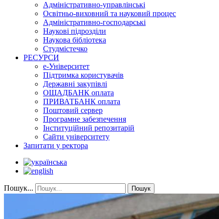
Адміністративно-управлінські
Освітньо-виховний та науковий процес
Адміністративно-господарські
Наукові підрозділи
Наукова бібліотека
Студмістечко
РЕСУРСИ
е-Університет
Підтримка користувачів
Державні закупівлі
ОЩАДБАНК оплата
ПРИВАТБАНК оплата
Поштовий сервер
Програмне забезпечення
Інституційний репозитарій
Сайти університету
Запитати у ректора
Пошук...
Пошук