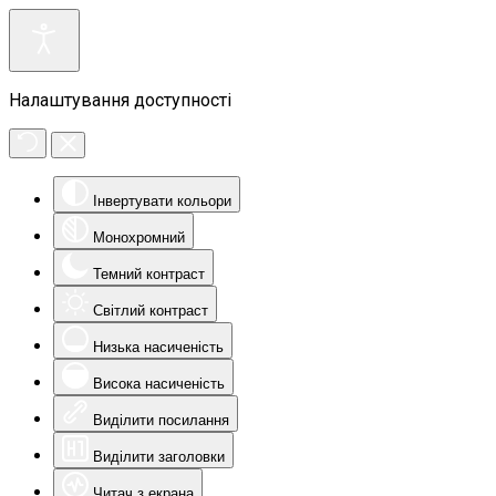
Налаштування доступності
Інвертувати кольори
Монохромний
Темний контраст
Світлий контраст
Низька насиченість
Висока насиченість
Виділити посилання
Виділити заголовки
Читач з екрана