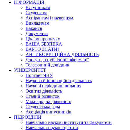
ІНФОРМАЦІЯ
Вступникам
Студентам
Аспірантам і науковцям
Викладачам
Вакансії
Документи
Цікаво про науку
ВАША БЕЗПЕКА
ВАРТО ЗНАТИ!
АНТИКОРУПЦІЙНА ДІЯЛЬНІСТЬ
Доступ до публічної інформації
Телефонний довідник
УНІВЕРСИТЕТ
Портрет ЧНУ
Наукова й інноваційна діяльність
Наукові періодичні видання
Освітня діяльність
Сталий розвиток
Міжнародна діяльність
Студентська рада
Асоціація випускників
ПІДРОЗДІЛИ
Навчально-наукові інститути та факультети
Навчально-наукові центри