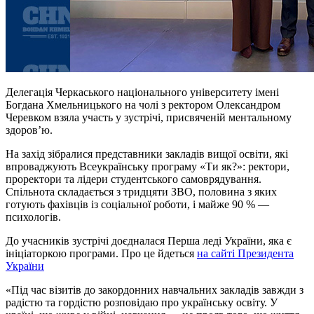
Делегація Черкаського національного університету імені
Богдана Хмельницького на чолі з ректором Олександром
Черевком взяла участь у зустрічі, присвяченій ментальному
здоров’ю.
На захід зібралися представники закладів вищої освіти, які
впроваджують Всеукраїнську програму «Ти як?»: ректори,
проректори та лідери студентського самоврядування.
Спільнота складається з тридцяти ЗВО, половина з яких
готують фахівців із соціальної роботи, і майже 90 % —
психологів.
До учасників зустрічі доєдналася Перша леді України, яка є
ініціаторкою програми. Про це йдеться
на сайті Президента
України
«Під час візитів до закордонних навчальних закладів завжди з
радістю та гордістю розповідаю про українську освіту. У