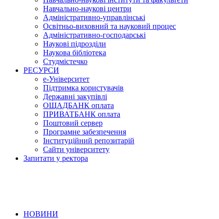
Навчально-наукові центри
Адміністративно-управлінські
Освітньо-виховний та науковий процес
Адміністративно-господарські
Наукові підрозділи
Наукова бібліотека
Студмістечко
РЕСУРСИ
е-Університет
Підтримка користувачів
Державні закупівлі
ОЩАДБАНК оплата
ПРИВАТБАНК оплата
Поштовий сервер
Програмне забезпечення
Інституційний репозитарій
Сайти університету
Запитати у ректора
НОВИНИ