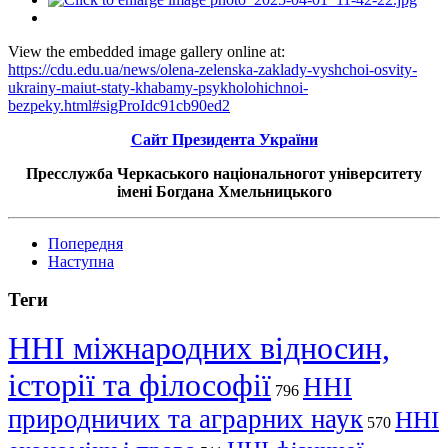
View the embedded image gallery online at:
https://cdu.edu.ua/news/olena-zelenska-zaklady-vyshchoi-osvity-
ukrainy-maiut-staty-khabamy-psykholohichnoi-
bezpeky.html#sigProIdc91cb90ed2
Сайт Президента України
Пресслужба Черкаського національногот університету
імені Богдана Хмельницького
Попередня
Наступна
Теги
ННІ міжнародних відносин,
історії та філософії
ННІ
796
природничих та аграрних наук
ННІ
570