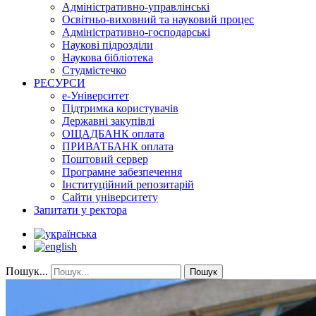
Адміністративно-управлінські
Освітньо-виховний та науковий процес
Адміністративно-господарські
Наукові підрозділи
Наукова бібліотека
Студмістечко
РЕСУРСИ
е-Університет
Підтримка користувачів
Державні закупівлі
ОЩАДБАНК оплата
ПРИВАТБАНК оплата
Поштовий сервер
Програмне забезпечення
Інституційний репозитарій
Сайти університету
Запитати у ректора
Пошук...
Пошук