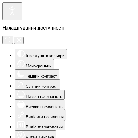
Налаштування доступності
Інвертувати кольори
Монохромний
Темний контраст
Світлий контраст
Низька насиченість
Висока насиченість
Виділити посилання
Виділити заголовки
Читач з екрана