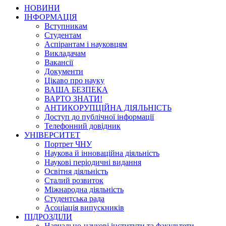
НОВИНИ
ІНФОРМАЦІЯ
Вступникам
Студентам
Аспірантам і науковцям
Викладачам
Вакансії
Документи
Цікаво про науку
ВАША БЕЗПЕКА
ВАРТО ЗНАТИ!
АНТИКОРУПЦІЙНА ДІЯЛЬНІСТЬ
Доступ до публічної інформації
Телефонний довідник
УНІВЕРСИТЕТ
Портрет ЧНУ
Наукова й інноваційна діяльність
Наукові періодичні видання
Освітня діяльність
Сталий розвиток
Міжнародна діяльність
Студентська рада
Асоціація випускників
ПІДРОЗДІЛИ
Навчально-наукові інститути та факультети