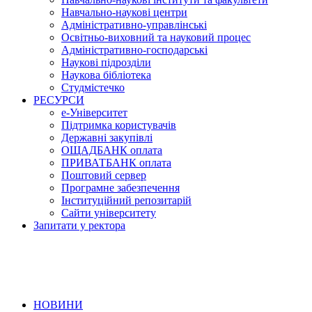
Навчально-наукові центри
Адміністративно-управлінські
Освітньо-виховний та науковий процес
Адміністративно-господарські
Наукові підрозділи
Наукова бібліотека
Студмістечко
РЕСУРСИ
е-Університет
Підтримка користувачів
Державні закупівлі
ОЩАДБАНК оплата
ПРИВАТБАНК оплата
Поштовий сервер
Програмне забезпечення
Інституційний репозитарій
Сайти університету
Запитати у ректора
НОВИНИ