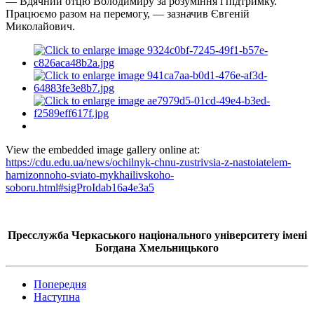
— Вдячний отцю Володимиру за розуміння і підтримку.
Працюємо разом на перемогу, — зазначив Євгеній
Миколайович.
View the embedded image gallery online at:
https://cdu.edu.ua/news/ochilnyk-chnu-zustrivsia-z-nastoiatelem-
harnizonnoho-sviato-mykhailivskoho-
soboru.html#sigProIdab16a4e3a5
Пресслужба Черкаського національного університету імені
Богдана Хмельницького
Попередня
Наступна