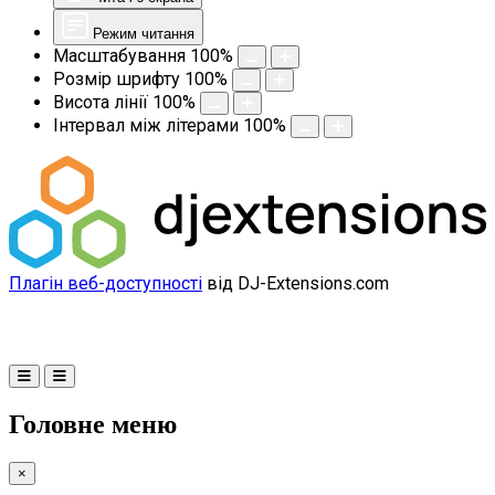
Режим читання
Масштабування
100
%
Розмір шрифту
100
%
Висота лінії
100
%
Інтервал між літерами
100
%
Плагін веб-доступності
від DJ-Extensions.com
Головне меню
×