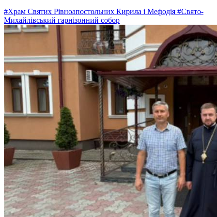
#Храм Святих Рівноапостольних Кирила і Мефодія
#Свято-
Михайлівський гарнізонний собор