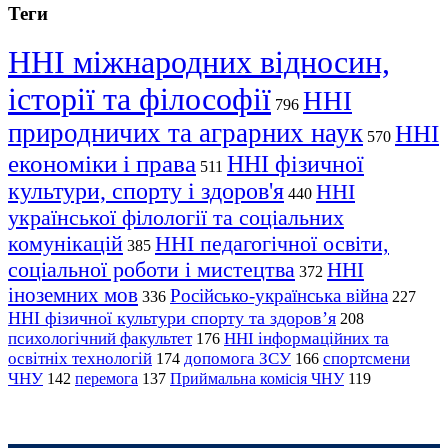
Теги
ННІ міжнародних відносин,
історії та філософії
ННІ
796
природничих та аграрних наук
ННІ
570
економіки і права
ННІ фізичної
511
культури, спорту і здоров'я
ННІ
440
української філології та соціальних
комунікацій
ННІ педагогічної освіти,
385
соціальної роботи і мистецтва
ННІ
372
іноземних мов
Російсько-українська війна
336
227
ННІ фізичної культури спорту та здоров’я
208
психологічний факультет
ННІ інформаційних та
176
освітніх технологій
допомога ЗСУ
спортсмени
174
166
ЧНУ
перемога
142
137
Приймальна комісія ЧНУ
119