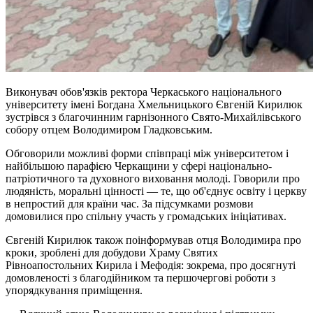
Виконувач обов'язків ректора Черкаського національного
університету імені Богдана Хмельницького Євгеній Кирилюк
зустрівся з благочинним гарнізонного Свято-Михайлівського
собору отцем Володимиром Гладковським.
Обговорили можливі форми співпраці між університетом і
найбільшою парафією Черкащини у сфері національно-
патріотичного та духовного виховання молоді. Говорили про
людяність, моральні цінності — те, що об'єднує освіту і церкву
в непростий для країни час. За підсумками розмови
домовилися про спільну участь у громадських ініціативах.
Євгеній Кирилюк також поінформував отця Володимира про
кроки, зроблені для добудови Храму Святих
Рівноапостольних Кирила і Мефодія: зокрема, про досягнуті
домовленості з благодійником та першочергові роботи з
упорядкування приміщення.