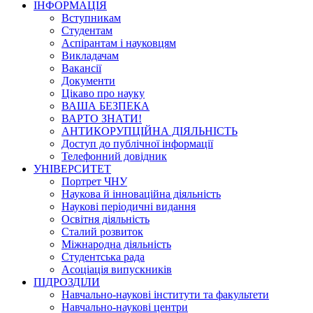
ІНФОРМАЦІЯ
Вступникам
Студентам
Аспірантам і науковцям
Викладачам
Вакансії
Документи
Цікаво про науку
ВАША БЕЗПЕКА
ВАРТО ЗНАТИ!
АНТИКОРУПЦІЙНА ДІЯЛЬНІСТЬ
Доступ до публічної інформації
Телефонний довідник
УНІВЕРСИТЕТ
Портрет ЧНУ
Наукова й інноваційна діяльність
Наукові періодичні видання
Освітня діяльність
Сталий розвиток
Міжнародна діяльність
Студентська рада
Асоціація випускників
ПІДРОЗДІЛИ
Навчально-наукові інститути та факультети
Навчально-наукові центри