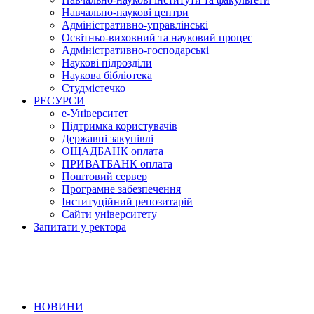
Навчально-наукові центри
Адміністративно-управлінські
Освітньо-виховний та науковий процес
Адміністративно-господарські
Наукові підрозділи
Наукова бібліотека
Студмістечко
РЕСУРСИ
е-Університет
Підтримка користувачів
Державні закупівлі
ОЩАДБАНК оплата
ПРИВАТБАНК оплата
Поштовий сервер
Програмне забезпечення
Інституційний репозитарій
Сайти університету
Запитати у ректора
НОВИНИ