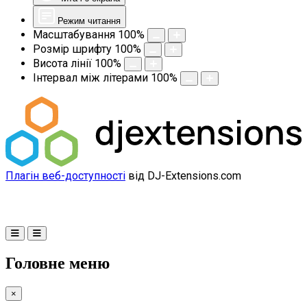
Режим читання
Масштабування
100
%
Розмір шрифту
100
%
Висота лінії
100
%
Інтервал між літерами
100
%
Плагін веб-доступності
від DJ-Extensions.com
Головне меню
×