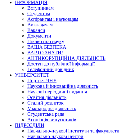
ІНФОРМАЦІЯ
Вступникам
Студентам
Аспірантам і науковцям
Викладачам
Вакансії
Документи
Цікаво про науку
ВАША БЕЗПЕКА
ВАРТО ЗНАТИ!
АНТИКОРУПЦІЙНА ДІЯЛЬНІСТЬ
Доступ до публічної інформації
Телефонний довідник
УНІВЕРСИТЕТ
Портрет ЧНУ
Наукова й інноваційна діяльність
Наукові періодичні видання
Освітня діяльність
Сталий розвиток
Міжнародна діяльність
Студентська рада
Асоціація випускників
ПІДРОЗДІЛИ
Навчально-наукові інститути та факультети
Навчально-наукові центри