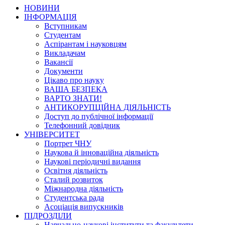
НОВИНИ
ІНФОРМАЦІЯ
Вступникам
Студентам
Аспірантам і науковцям
Викладачам
Вакансії
Документи
Цікаво про науку
ВАША БЕЗПЕКА
ВАРТО ЗНАТИ!
АНТИКОРУПЦІЙНА ДІЯЛЬНІСТЬ
Доступ до публічної інформації
Телефонний довідник
УНІВЕРСИТЕТ
Портрет ЧНУ
Наукова й інноваційна діяльність
Наукові періодичні видання
Освітня діяльність
Сталий розвиток
Міжнародна діяльність
Студентська рада
Асоціація випускників
ПІДРОЗДІЛИ
Навчально-наукові інститути та факультети