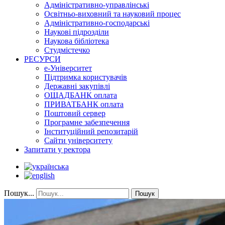
Адміністративно-управлінські
Освітньо-виховний та науковий процес
Адміністративно-господарські
Наукові підрозділи
Наукова бібліотека
Студмістечко
РЕСУРСИ
е-Університет
Підтримка користувачів
Державні закупівлі
ОЩАДБАНК оплата
ПРИВАТБАНК оплата
Поштовий сервер
Програмне забезпечення
Інституційний репозитарій
Сайти університету
Запитати у ректора
Пошук...
Пошук