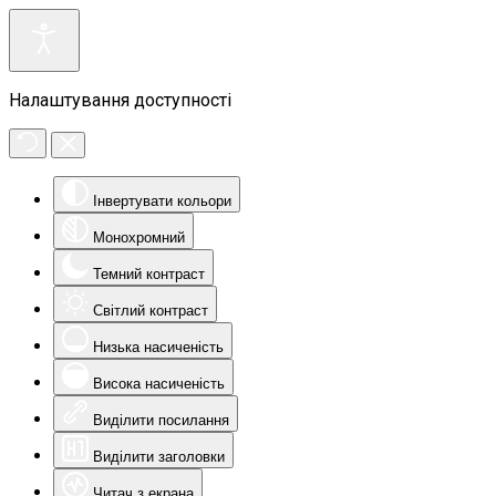
Налаштування доступності
Інвертувати кольори
Монохромний
Темний контраст
Світлий контраст
Низька насиченість
Висока насиченість
Виділити посилання
Виділити заголовки
Читач з екрана