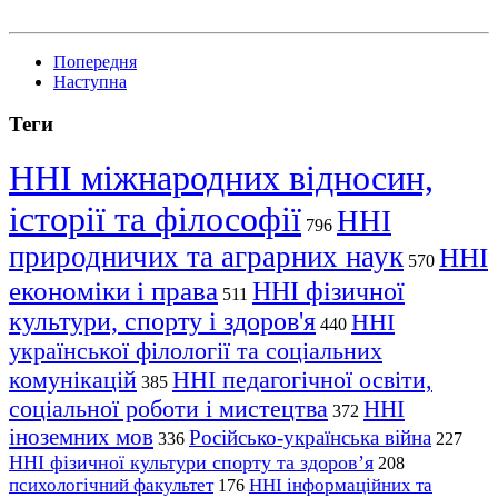
Попередня
Наступна
Теги
ННІ міжнародних відносин,
історії та філософії
ННІ
796
природничих та аграрних наук
ННІ
570
економіки і права
ННІ фізичної
511
культури, спорту і здоров'я
ННІ
440
української філології та соціальних
комунікацій
ННІ педагогічної освіти,
385
соціальної роботи і мистецтва
ННІ
372
іноземних мов
Російсько-українська війна
336
227
ННІ фізичної культури спорту та здоров’я
208
психологічний факультет
ННІ інформаційних та
176