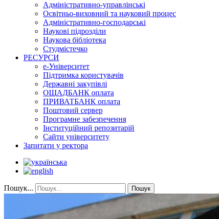
Адміністративно-управлінські
Освітньо-виховний та науковий процес
Адміністративно-господарські
Наукові підрозділи
Наукова бібліотека
Студмістечко
РЕСУРСИ
е-Університет
Підтримка користувачів
Державні закупівлі
ОЩАДБАНК оплата
ПРИВАТБАНК оплата
Поштовий сервер
Програмне забезпечення
Інституційний репозитарій
Сайти університету
Запитати у ректора
Пошук...
Пошук