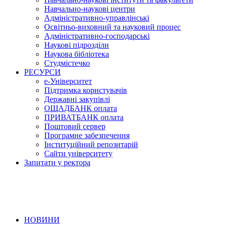
Навчально-наукові центри
Адміністративно-управлінські
Освітньо-виховний та науковий процес
Адміністративно-господарські
Наукові підрозділи
Наукова бібліотека
Студмістечко
РЕСУРСИ
е-Університет
Підтримка користувачів
Державні закупівлі
ОЩАДБАНК оплата
ПРИВАТБАНК оплата
Поштовий сервер
Програмне забезпечення
Інституційний репозитарій
Сайти університету
Запитати у ректора
НОВИНИ