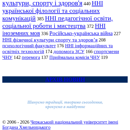
культури, спорту і здоров'я
ННІ
440
української філології та соціальних
комунікацій
ННІ педагогічної освіти,
385
соціальної роботи і мистецтва
ННІ
372
іноземних мов
Російсько-українська війна
336
227
ННІ фізичної культури спорту та здоров’я
208
психологічний факультет
ННІ інформаційних та
176
освітніх технологій
допомога ЗСУ
спортсмени
174
166
ЧНУ
перемога
142
137
Приймальна комісія ЧНУ
119
АРХІВ НОВИН
© 2006 - 2026
Черкаський національний університет імені
Богдана Хмельницького