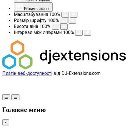
Режим читання
Масштабування
100
%
Розмір шрифту
100
%
Висота лінії
100
%
Інтервал між літерами
100
%
Плагін веб-доступності
від DJ-Extensions.com
Головне меню
×