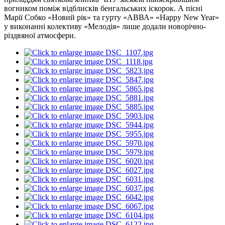
вогником поміж відблисків бенгальських іскорок. А пісні
Марії Собко «Новий рік» та гурту «АВВА» «Happy New Year»
у виконанні колективу «Мелодія» лише додали новорічно-
різдвяної атмосфери.