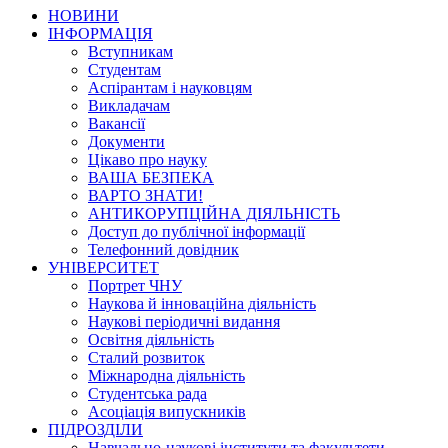
НОВИНИ
ІНФОРМАЦІЯ
Вступникам
Студентам
Аспірантам і науковцям
Викладачам
Вакансії
Документи
Цікаво про науку
ВАША БЕЗПЕКА
ВАРТО ЗНАТИ!
АНТИКОРУПЦІЙНА ДІЯЛЬНІСТЬ
Доступ до публічної інформації
Телефонний довідник
УНІВЕРСИТЕТ
Портрет ЧНУ
Наукова й інноваційна діяльність
Наукові періодичні видання
Освітня діяльність
Сталий розвиток
Міжнародна діяльність
Студентська рада
Асоціація випускників
ПІДРОЗДІЛИ
Навчально-наукові інститути та факультети