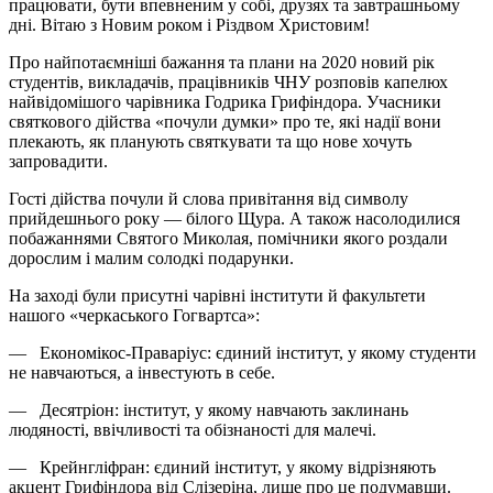
працювати, бути впевненим у собі, друзях та завтрашньому
дні. Вітаю з Новим роком і Різдвом Христовим!
Про найпотаємніші бажання та плани на 2020 новий рік
студентів, викладачів, працівників ЧНУ розповів капелюх
найвідомішого чарівника Годрика Грифіндора. Учасники
святкового дійства «почули думки» про те, які надії вони
плекають, як планують святкувати та що нове хочуть
запровадити.
Гості дійства почули й слова привітання від символу
прийдешнього року — білого Щура. А також насолодилися
побажаннями Святого Миколая, помічники якого роздали
дорослим і малим солодкі подарунки.
На заході були присутні чарівні інститути й факультети
нашого «черкаського Гогвартса»:
— Економікос-Праваріус: єдиний інститут, у якому студенти
не навчаються, а інвестують в себе.
— Десятріон: інститут, у якому навчають заклинань
людяності, ввічливості та обізнаності для малечі.
— Крейнгліфран: єдиний інститут, у якому відрізняють
акцент Грифіндора від Слізеріна, лише про це подумавши.