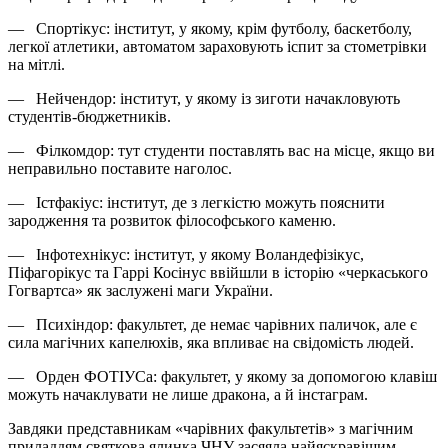
— Спортікус: інститут, у якому, крім футболу, баскетболу,
легкої атлетики, автоматом зараховують іспит за стометрівки
на мітлі.
— Нейчендор: інститут, у якому із зиготи начакловують
студентів-бюджетників.
— Філкомдор: тут студенти поставлять вас на місце, якщо ви
неправильно поставите наголос.
— Істфакіус: інститут, де з легкістю можуть пояснити
зародження та розвиток філософського каменю.
— Інфотехнікус: інститут, у якому Воландефізікус,
Піфагорікус та Гаррі Косінус ввійшли в історію «черкаського
Гогвартса» як заслужені маги України.
— Психіндор: факультет, де немає чарівних паличок, але є
сила магічних капелюхів, яка впливає на свідомість людей.
— Орден ФОТІУСа: факультет, у якому за допомогою клавіш
можуть начаклувати не лише дракона, а й інстаграм.
Завдяки представникам «чарівних факультетів» з магічним
приладдям святкова ялинка ЧНУ засяяла найяскравішим