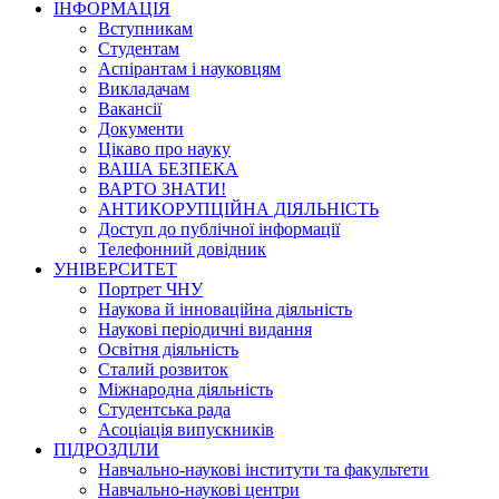
ІНФОРМАЦІЯ
Вступникам
Студентам
Аспірантам і науковцям
Викладачам
Вакансії
Документи
Цікаво про науку
ВАША БЕЗПЕКА
ВАРТО ЗНАТИ!
АНТИКОРУПЦІЙНА ДІЯЛЬНІСТЬ
Доступ до публічної інформації
Телефонний довідник
УНІВЕРСИТЕТ
Портрет ЧНУ
Наукова й інноваційна діяльність
Наукові періодичні видання
Освітня діяльність
Сталий розвиток
Міжнародна діяльність
Студентська рада
Асоціація випускників
ПІДРОЗДІЛИ
Навчально-наукові інститути та факультети
Навчально-наукові центри