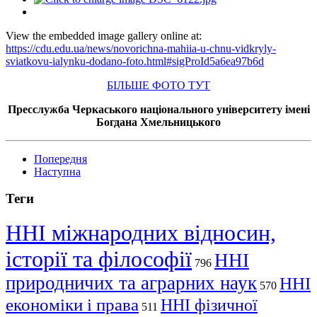
View the embedded image gallery online at:
https://cdu.edu.ua/news/novorichna-mahiia-u-chnu-vidkryly-
sviatkovu-ialynku-dodano-foto.html#sigProId5a6ea97b6d
БІЛЬШЕ ФОТО ТУТ
Пресслужба Черкаського національного університету імені
Богдана Хмельницького
Попередня
Наступна
Теги
ННІ міжнародних відносин,
історії та філософії
ННІ
796
природничих та аграрних наук
ННІ
570
економіки і права
ННІ фізичної
511