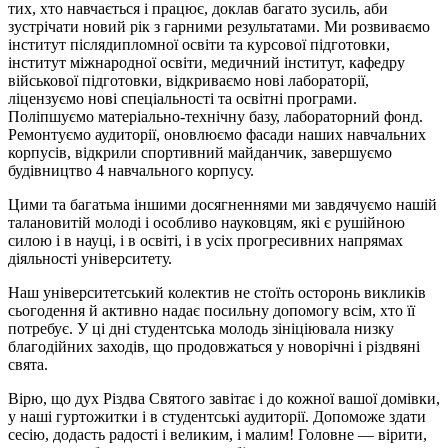
тих, хто навчається і працює, доклав багато зусиль, аби
зустрічати новий рік з гарними результатами. Ми розвиваємо
інститут післядипломної освіти та курсової підготовки,
інститут міжнародної освіти, медичний інститут, кафедру
військової підготовки, відкриваємо нові лабораторії,
ліцензуємо нові спеціальності та освітні програми.
Поліпшуємо матеріально-технічну базу, лабораторний фонд.
Ремонтуємо аудиторії, оновлюємо фасади наших навчальних
корпусів, відкрили спортивний майданчик, завершуємо
будівництво 4 навчального корпусу.
Цими та багатьма іншими досягненнями ми завдячуємо нашій
талановитій молоді і особливо науковцям, які є рушійною
силою і в науці, і в освіті, і в усіх прогресивних напрямах
діяльності університету.
Наш університетський колектив не стоїть осторонь викликів
сьогодення й активно надає посильну допомогу всім, хто її
потребує. У ці дні студентська молодь зініціювала низку
благодійних заходів, що продовжаться у новорічні і різдвяні
свята.
Вірю, що дух Різдва Святого завітає і до кожної вашої домівки,
у наші гуртожитки і в студентські аудиторії. Допоможе здати
сесію, додасть радості і великим, і малим! Головне — вірити,