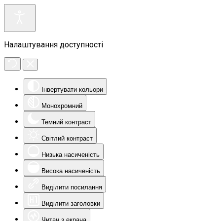
Налаштування доступності
Інвертувати кольори
Монохромний
Темний контраст
Світлий контраст
Низька насиченість
Висока насиченість
Виділити посилання
Виділити заголовки
Читач з екрана