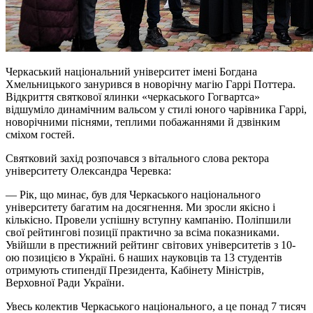
Черкаський національний університет імені Богдана
Хмельницького занурився в новорічну магію Гаррі Поттера.
Відкриття святкової ялинки «черкаського Гогвартса»
відшуміло динамічним вальсом у стилі юного чарівника Гаррі,
новорічними піснями, теплими побажаннями й дзвінким
сміхом гостей.
Святковий захід розпочався з вітального слова ректора
університету Олександра Черевка:
— Рік, що минає, був для Черкаського національного
університету багатим на досягнення. Ми зросли якісно і
кількісно. Провели успішну вступну кампанію. Поліпшили
свої рейтингові позиції практично за всіма показниками.
Увійшли в престижний рейтинг світових університетів з 10-
ою позицією в Україні. 6 наших науковців та 13 студентів
отримують стипендії Президента, Кабінету Міністрів,
Верховної Ради України.
Увесь колектив Черкаського національного, а це понад 7 тисяч