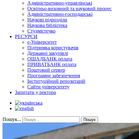
Адміністративно-управлінські
Освітньо-виховний та науковий процес
Адміністративно-господарські
Наукові підрозділи
Наукова бібліотека
Студмістечко
РЕСУРСИ
е-Університет
Підтримка користувачів
Державні закупівлі
ОЩАДБАНК оплата
ПРИВАТБАНК оплата
Поштовий сервер
Програмне забезпечення
Інституційний репозитарій
Сайти університету
Запитати у ректора
Пошук...
Пошук