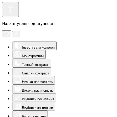
Налаштування доступності
Інвертувати кольори
Монохромний
Темний контраст
Світлий контраст
Низька насиченість
Висока насиченість
Виділити посилання
Виділити заголовки
Читач з екрана