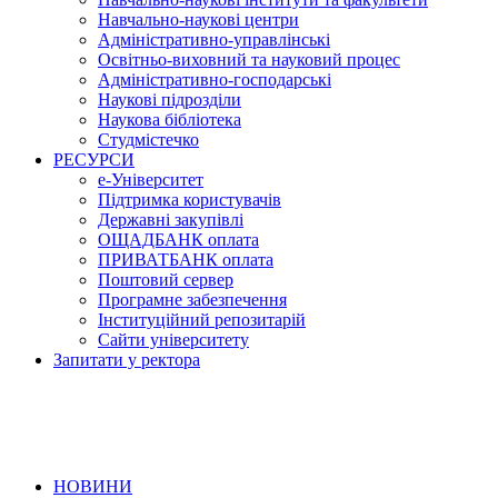
Навчально-наукові центри
Адміністративно-управлінські
Освітньо-виховний та науковий процес
Адміністративно-господарські
Наукові підрозділи
Наукова бібліотека
Студмістечко
РЕСУРСИ
е-Університет
Підтримка користувачів
Державні закупівлі
ОЩАДБАНК оплата
ПРИВАТБАНК оплата
Поштовий сервер
Програмне забезпечення
Інституційний репозитарій
Сайти університету
Запитати у ректора
НОВИНИ