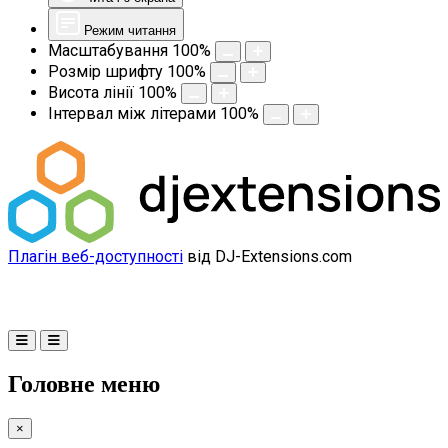
Режим читання
Масштабування
100
%
Розмір шрифту
100
%
Висота лінії
100
%
Інтервал між літерами
100
%
Плагін веб-доступності
від DJ-Extensions.com
Головне меню
×