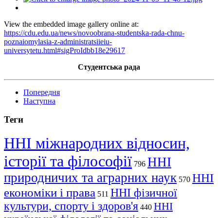
View the embedded image gallery online at:
https://cdu.edu.ua/news/novoobrana-studentska-rada-chnu-
poznaiomylasia-z-administratsiieiu-
universytetu.html#sigProIdbb18e29617
Студентська рада
Попередня
Наступна
Теги
ННІ міжнародних відносин,
історії та філософії
ННІ
796
природничих та аграрних наук
ННІ
570
економіки і права
ННІ фізичної
511
культури, спорту і здоров'я
ННІ
440