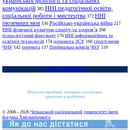
української філології та соціальних
комунікацій
ННІ педагогічної освіти,
385
соціальної роботи і мистецтва
ННІ
372
іноземних мов
Російсько-українська війна
336
227
ННІ фізичної культури спорту та здоров’я
208
психологічний факультет
ННІ інформаційних та
176
освітніх технологій
допомога ЗСУ
спортсмени
174
166
ЧНУ
перемога
142
137
Приймальна комісія ЧНУ
119
АРХІВ НОВИН
© 2006 - 2026
Черкаський національний університет імені
Богдана Хмельницького