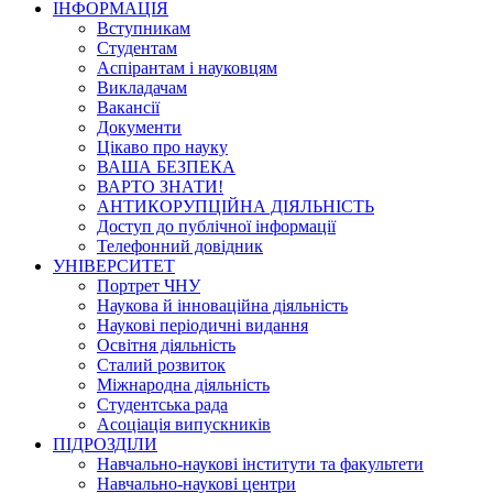
ІНФОРМАЦІЯ
Вступникам
Студентам
Аспірантам і науковцям
Викладачам
Вакансії
Документи
Цікаво про науку
ВАША БЕЗПЕКА
ВАРТО ЗНАТИ!
АНТИКОРУПЦІЙНА ДІЯЛЬНІСТЬ
Доступ до публічної інформації
Телефонний довідник
УНІВЕРСИТЕТ
Портрет ЧНУ
Наукова й інноваційна діяльність
Наукові періодичні видання
Освітня діяльність
Сталий розвиток
Міжнародна діяльність
Студентська рада
Асоціація випускників
ПІДРОЗДІЛИ
Навчально-наукові інститути та факультети
Навчально-наукові центри