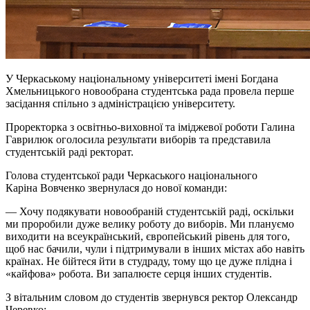
У Черкаському національному університеті імені Богдана
Хмельницького новообрана студентська рада провела перше
засідання спільно з адміністрацією університету.
Проректорка з освітньо-виховної та іміджевої роботи Галина
Гаврилюк оголосила результати виборів та представила
студентській раді ректорат.
Голова студентської ради Черкаського
національного
Каріна
Вовченко звернулася до нової команди:
— Хочу подякувати новообраній студентській раді, оскільки
ми проробили дуже велику роботу до виборів. Ми плануємо
виходити на всеукраїнський, європейський рівень для того,
щоб нас бачили, чули
і
підтримували в інших містах або навіть
країнах. Не бійтеся йти в студраду, тому що це дуже плідна і
«кайфова» робота. Ви запалюєте серця інших студентів.
З вітальним словом до студентів звернувся ректор Олександр
Черевко: