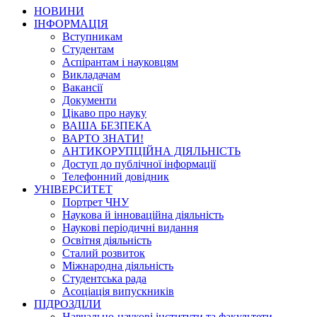
НОВИНИ
ІНФОРМАЦІЯ
Вступникам
Студентам
Аспірантам і науковцям
Викладачам
Вакансії
Документи
Цікаво про науку
ВАША БЕЗПЕКА
ВАРТО ЗНАТИ!
АНТИКОРУПЦІЙНА ДІЯЛЬНІСТЬ
Доступ до публічної інформації
Телефонний довідник
УНІВЕРСИТЕТ
Портрет ЧНУ
Наукова й інноваційна діяльність
Наукові періодичні видання
Освітня діяльність
Сталий розвиток
Міжнародна діяльність
Студентська рада
Асоціація випускників
ПІДРОЗДІЛИ
Навчально-наукові інститути та факультети