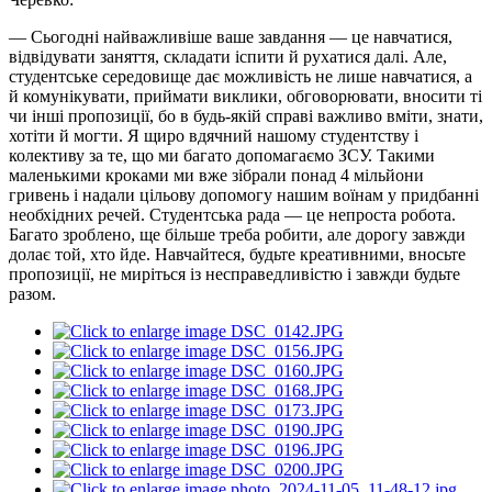
— Сьогодні найважливіше ваше завдання — це навчатися,
відвідувати заняття, складати іспити й рухатися далі. Але,
студентське середовище дає можливість не лише навчатися, а
й комунікувати, приймати виклики, обговорювати, вносити ті
чи інші пропозиції, бо в будь-якій справі важливо вміти, знати,
хотіти й могти. Я щиро вдячний нашому студентству і
колективу за те, що ми багато допомагаємо ЗСУ. Такими
маленькими кроками ми вже зібрали понад 4 мільйони
гривень і надали цільову допомогу нашим воїнам у придбанні
необхідних речей. Студентська рада — це непроста робота.
Багато зроблено, ще більше треба робити, але дорогу завжди
долає той, хто йде. Навчайтеся, будьте креативними, вносьте
пропозиції, не миріться із несправедливістю і завжди будьте
разом.