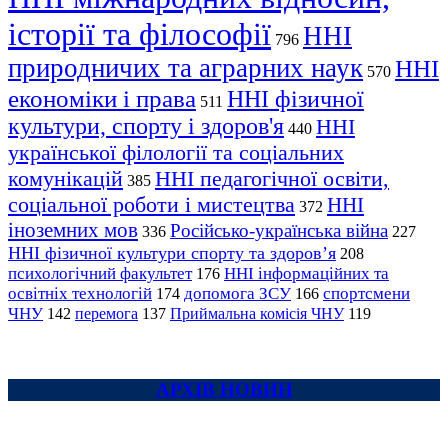
історії та філософії
ННІ
796
природничих та аграрних наук
ННІ
570
економіки і права
ННІ фізичної
511
культури, спорту і здоров'я
ННІ
440
української філології та соціальних
комунікацій
ННІ педагогічної освіти,
385
соціальної роботи і мистецтва
ННІ
372
іноземних мов
Російсько-українська війна
336
227
ННІ фізичної культури спорту та здоров’я
208
психологічний факультет
ННІ інформаційних та
176
освітніх технологій
допомога ЗСУ
спортсмени
174
166
ЧНУ
перемога
142
137
Приймальна комісія ЧНУ
119
АРХІВ НОВИН