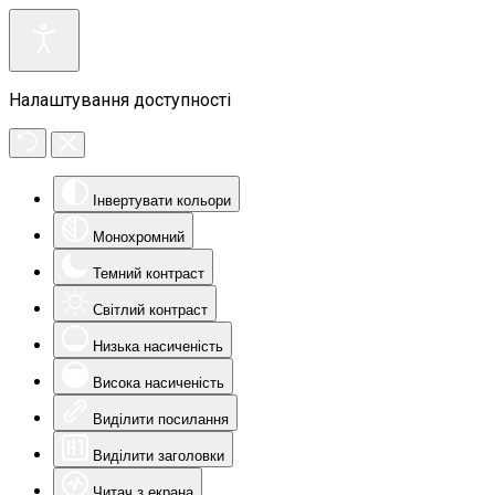
Налаштування доступності
Інвертувати кольори
Монохромний
Темний контраст
Світлий контраст
Низька насиченість
Висока насиченість
Виділити посилання
Виділити заголовки
Читач з екрана