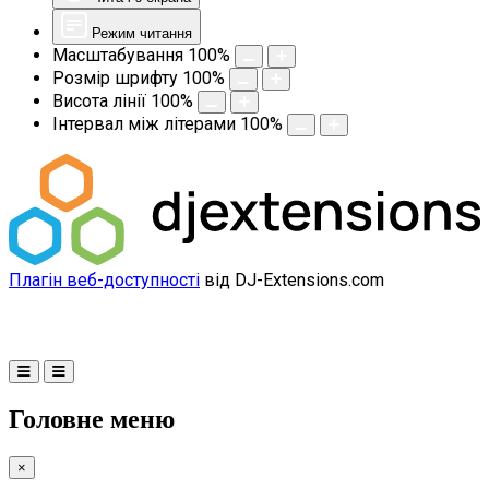
Режим читання
Масштабування
100
%
Розмір шрифту
100
%
Висота лінії
100
%
Інтервал між літерами
100
%
Плагін веб-доступності
від DJ-Extensions.com
Головне меню
×