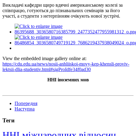
Викладачі кафедри щиро вдячні американському колезі за
співпрацю, готуються до пізнавальних семінарів за його
участі, а студенти з нетерпінням очікують нової зустрічі.
View the embedded image gallery online at:
https://cdu.edu.ua/news/nosii-anhliiskoi-movy-kep-khensli-proviv-
lektsii-dlia-studentiv.html#sigProIdfe34f0ad30
ННІ іноземних мов
Попередня
Наступна
Теги
ННІ міжнародних відносин,