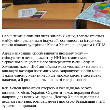
Перші тижні навчання після зимових канікул запам'ятаються
майбутнім працівникам індустрії гостинності та історикам
серією цікавих зустрічей з Кепом Хенслі, викладачем із США.
Адже найкращий спосіб вивчити іноземну мову —
спілкуватися нею, вважають у ННІ іноземних мов
Черкаського національного університету імені Богдана
Хмельницького. Щоб англійська мова «оживала» на занятті,
викладачі кафедри іноземних мов запрошують носіїв мови.
Таким чином студенти не лише удосконалюють свої мовні
навички, а й розширюють знання зі спеціальності.
Кеп Хенслі цікавиться історією й уже відвідав багато
визначних місць України. Студенти також порадили йому
напрями для нових мандрівок. Доктор Хенслі відповів на
десятки запитань, розповідаючи і про свою Батьківщину та її
туристичні принади.