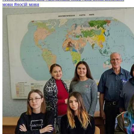
мови
#носій мови