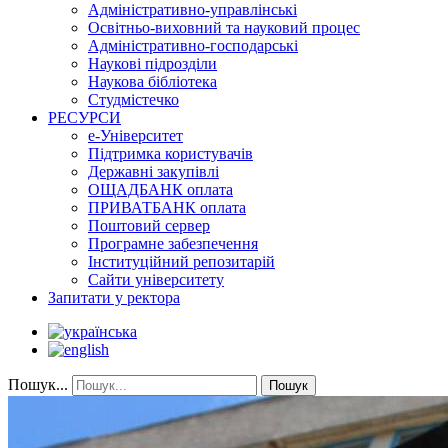
Адміністративно-управлінські
Освітньо-виховний та науковий процес
Адміністративно-господарські
Наукові підрозділи
Наукова бібліотека
Студмістечко
РЕСУРСИ
е-Університет
Підтримка користувачів
Державні закупівлі
ОЩАДБАНК оплата
ПРИВАТБАНК оплата
Поштовий сервер
Програмне забезпечення
Інституційний репозитарій
Сайти університету
Запитати у ректора
Пошук...
Пошук