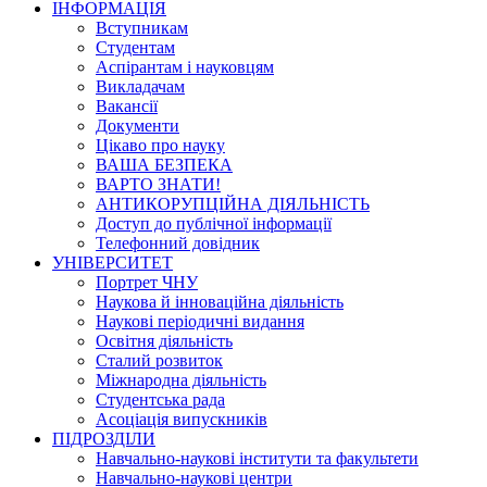
ІНФОРМАЦІЯ
Вступникам
Студентам
Аспірантам і науковцям
Викладачам
Вакансії
Документи
Цікаво про науку
ВАША БЕЗПЕКА
ВАРТО ЗНАТИ!
АНТИКОРУПЦІЙНА ДІЯЛЬНІСТЬ
Доступ до публічної інформації
Телефонний довідник
УНІВЕРСИТЕТ
Портрет ЧНУ
Наукова й інноваційна діяльність
Наукові періодичні видання
Освітня діяльність
Сталий розвиток
Міжнародна діяльність
Студентська рада
Асоціація випускників
ПІДРОЗДІЛИ
Навчально-наукові інститути та факультети
Навчально-наукові центри