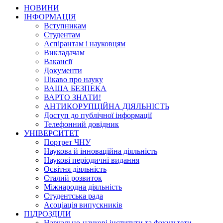
НОВИНИ
ІНФОРМАЦІЯ
Вступникам
Студентам
Аспірантам і науковцям
Викладачам
Вакансії
Документи
Цікаво про науку
ВАША БЕЗПЕКА
ВАРТО ЗНАТИ!
АНТИКОРУПЦІЙНА ДІЯЛЬНІСТЬ
Доступ до публічної інформації
Телефонний довідник
УНІВЕРСИТЕТ
Портрет ЧНУ
Наукова й інноваційна діяльність
Наукові періодичні видання
Освітня діяльність
Сталий розвиток
Міжнародна діяльність
Студентська рада
Асоціація випускників
ПІДРОЗДІЛИ
Навчально-наукові інститути та факультети