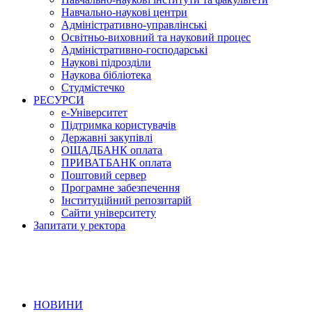
Навчально-наукові центри
Адміністративно-управлінські
Освітньо-виховний та науковий процес
Адміністративно-господарські
Наукові підрозділи
Наукова бібліотека
Студмістечко
РЕСУРСИ
е-Університет
Підтримка користувачів
Державні закупівлі
ОЩАДБАНК оплата
ПРИВАТБАНК оплата
Поштовий сервер
Програмне забезпечення
Інституційний репозитарій
Сайти університету
Запитати у ректора
НОВИНИ