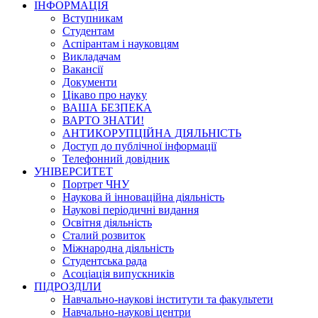
ІНФОРМАЦІЯ
Вступникам
Студентам
Аспірантам і науковцям
Викладачам
Вакансії
Документи
Цікаво про науку
ВАША БЕЗПЕКА
ВАРТО ЗНАТИ!
АНТИКОРУПЦІЙНА ДІЯЛЬНІСТЬ
Доступ до публічної інформації
Телефонний довідник
УНІВЕРСИТЕТ
Портрет ЧНУ
Наукова й інноваційна діяльність
Наукові періодичні видання
Освітня діяльність
Сталий розвиток
Міжнародна діяльність
Студентська рада
Асоціація випускників
ПІДРОЗДІЛИ
Навчально-наукові інститути та факультети
Навчально-наукові центри