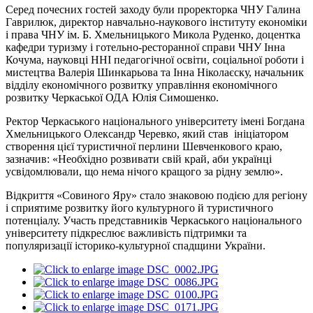
Серед почесних гостей заходу були проректорка ЧНУ Галина
Гаврилюк, директор навчально-наукового інституту економіки
і права ЧНУ ім. Б. Хмельницького Микола Руденко, доцентка
кафедри туризму і готельно-ресторанної справи ЧНУ Інна
Кочума, науковці ННІ педагогічної освіти, соціальної роботи і
мистецтва Валерія Шинкарьова та Інна Ніколаєску, начальник
відділу економічного розвитку управління економічного
розвитку Черкаської ОДА Юлія Симошенко.
Ректор Черкаського національного університету імені Богдана
Хмельницького Олександр Черевко, який став ініціатором
створення цієї туристичної перлини Шевченкового краю,
зазначив: «Необхідно розвивати свій край, аби українці
усвідомлювали, що нема нічого кращого за рідну землю».
Відкриття «Совиного Яру» стало знаковою подією для регіону
і сприятиме розвитку його культурного й туристичного
потенціалу. Участь представників Черкаського національного
університету підкреслює важливість підтримки та
популяризації історико-культурної спадщини України.