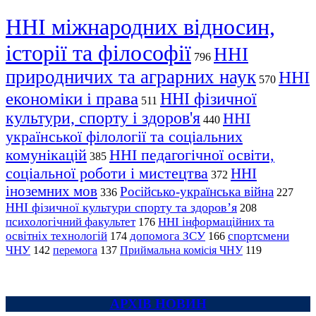
ННІ міжнародних відносин,
історії та філософії
ННІ
796
природничих та аграрних наук
ННІ
570
економіки і права
ННІ фізичної
511
культури, спорту і здоров'я
ННІ
440
української філології та соціальних
комунікацій
ННІ педагогічної освіти,
385
соціальної роботи і мистецтва
ННІ
372
іноземних мов
Російсько-українська війна
336
227
ННІ фізичної культури спорту та здоров’я
208
психологічний факультет
ННІ інформаційних та
176
освітніх технологій
допомога ЗСУ
спортсмени
174
166
ЧНУ
перемога
142
137
Приймальна комісія ЧНУ
119
АРХІВ НОВИН