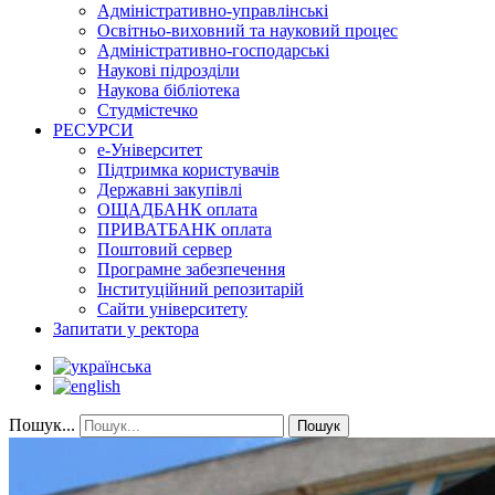
Адміністративно-управлінські
Освітньо-виховний та науковий процес
Адміністративно-господарські
Наукові підрозділи
Наукова бібліотека
Студмістечко
РЕСУРСИ
е-Університет
Підтримка користувачів
Державні закупівлі
ОЩАДБАНК оплата
ПРИВАТБАНК оплата
Поштовий сервер
Програмне забезпечення
Інституційний репозитарій
Сайти університету
Запитати у ректора
Пошук...
Пошук