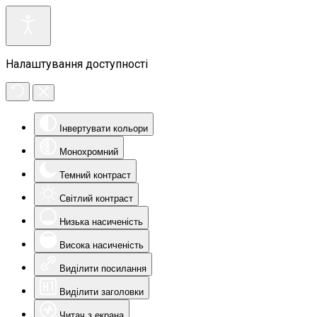
Налаштування доступності
Інвертувати кольори
Монохромний
Темний контраст
Світлий контраст
Низька насиченість
Висока насиченість
Виділити посилання
Виділити заголовки
Читач з екрана