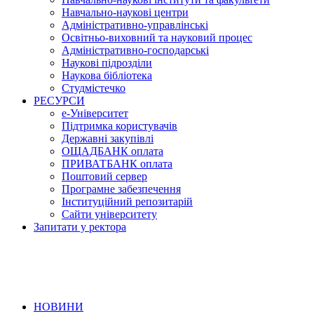
Навчально-наукові центри
Адміністративно-управлінські
Освітньо-виховний та науковий процес
Адміністративно-господарські
Наукові підрозділи
Наукова бібліотека
Студмістечко
РЕСУРСИ
е-Університет
Підтримка користувачів
Державні закупівлі
ОЩАДБАНК оплата
ПРИВАТБАНК оплата
Поштовий сервер
Програмне забезпечення
Інституційний репозитарій
Сайти університету
Запитати у ректора
НОВИНИ