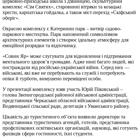
церковно-приходська школа з дзвіницею, скульптурний
комплекс «Сім Святих», старовинні вітряки та козацькі
хрести, карпатська гойдалка, а також міст-перехід «Скіфський
оберіг».
Окрасою комплексу є Катеринин парк – витвір садово-
паркового мистецтва. Парк наповнений символізмом
архітектурних елементів і створює ідеальну атмосферу для
емоційної розрядки та відпочинку.
«Совин Яр» може слугувати для відновлення і підтримання
ментального здоров’я громадян. Адже нині багато людей, які
постраждали від російсько-української війни. Серед них —
військові, які вже не перебувають на службі і потребують
опіки й турботи, вимушено переміщені особи.
У презентації комплексу взяв участь Юрій Піковський –
голова Звенигородської районної військової адміністрації,
представники Черкаської обласної військової адміністрації,
Водяницької сільської ради, делегація з Уманського району.
Цікавість до туристичного об’єкта виявили директори та
представники туристичних агенцій, готелів, представники
профспілкових освітянських організацій, науковці, які готують
фахівців сфери гостинності, їхні студенти.