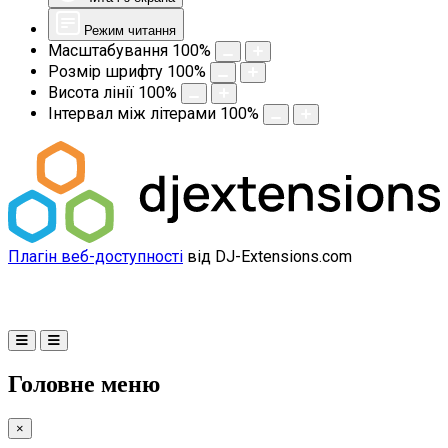
Режим читання
Масштабування
100
%
Розмір шрифту
100
%
Висота лінії
100
%
Інтервал між літерами
100
%
Плагін веб-доступності
від DJ-Extensions.com
Головне меню
×