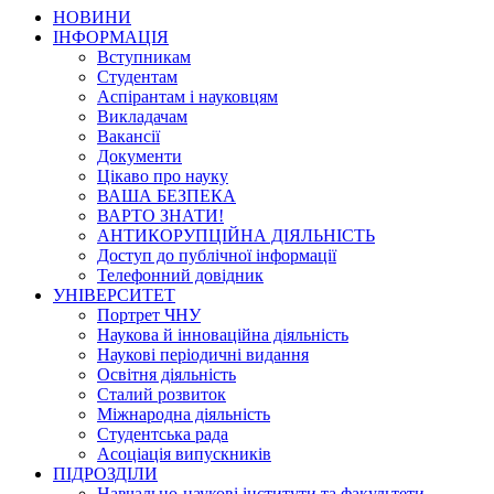
НОВИНИ
ІНФОРМАЦІЯ
Вступникам
Студентам
Аспірантам і науковцям
Викладачам
Вакансії
Документи
Цікаво про науку
ВАША БЕЗПЕКА
ВАРТО ЗНАТИ!
АНТИКОРУПЦІЙНА ДІЯЛЬНІСТЬ
Доступ до публічної інформації
Телефонний довідник
УНІВЕРСИТЕТ
Портрет ЧНУ
Наукова й інноваційна діяльність
Наукові періодичні видання
Освітня діяльність
Сталий розвиток
Міжнародна діяльність
Студентська рада
Асоціація випускників
ПІДРОЗДІЛИ
Навчально-наукові інститути та факультети