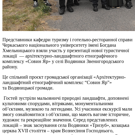
Представники кафедри туризму і готельно-ресторанної справи
Черкаського національного університету імені Богдана
Хмельницького взяли участь у презентації нової туристичної
локації — архітектурно-ландшафтного етнографічного
комплексу «Совин Яр» у селі Водяники Звенигородського
району.
Це спільний проєкт громадської організації «Архітектурно-
ландшафтний етнографічний комплекс “Совин Яр”»
та Водяницької громади.
Гостей зустріли мальовничі природні ландшафти, доповнені
культовими спорудами, вітряками, монументальними
об’єктами, музикою та легендами. Усі учасники екскурсії мали
змогу ознайомитися з об’єктами, що мають вагоме історичне,
художнє та рекреаційне значення. Серед представлених
локацій – знак заснування села Водяники «Тризуб», козацька
церква XVII століття – храм Вознесіння Господнього,