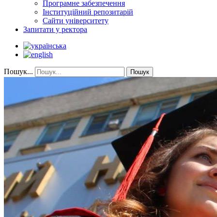
Програмне забезпечення
Інституційний репозитарій
Сайти університету
Запитати у ректора
Пошук...
Пошук