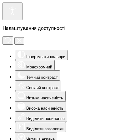
Налаштування доступності
Інвертувати кольори
Монохромний
Темний контраст
Світлий контраст
Низька насиченість
Висока насиченість
Виділити посилання
Виділити заголовки
Читач з екрана