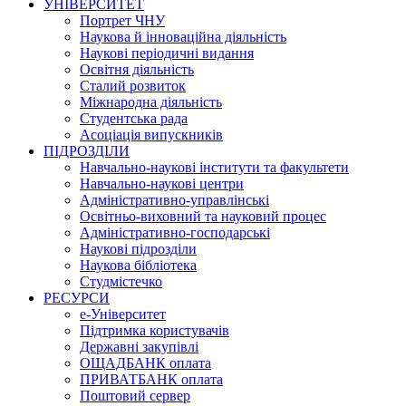
УНІВЕРСИТЕТ
Портрет ЧНУ
Наукова й інноваційна діяльність
Наукові періодичні видання
Освітня діяльність
Сталий розвиток
Міжнародна діяльність
Студентська рада
Асоціація випускників
ПІДРОЗДІЛИ
Навчально-наукові інститути та факультети
Навчально-наукові центри
Адміністративно-управлінські
Освітньо-виховний та науковий процес
Адміністративно-господарські
Наукові підрозділи
Наукова бібліотека
Студмістечко
РЕСУРСИ
е-Університет
Підтримка користувачів
Державні закупівлі
ОЩАДБАНК оплата
ПРИВАТБАНК оплата
Поштовий сервер