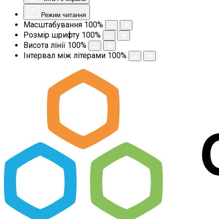
Режим читання
Масштабування
100
%
Розмір шрифту
100
%
Висота лінії
100
%
Інтервал між літерами
100
%