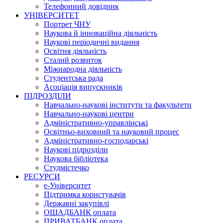
Телефонний довідник
УНІВЕРСИТЕТ
Портрет ЧНУ
Наукова й інноваційна діяльність
Наукові періодичні видання
Освітня діяльність
Сталий розвиток
Міжнародна діяльність
Студентська рада
Асоціація випускників
ПІДРОЗДІЛИ
Навчально-наукові інститути та факультети
Навчально-наукові центри
Адміністративно-управлінські
Освітньо-виховний та науковий процес
Адміністративно-господарські
Наукові підрозділи
Наукова бібліотека
Студмістечко
РЕСУРСИ
е-Університет
Підтримка користувачів
Державні закупівлі
ОЩАДБАНК оплата
ПРИВАТБАНК оплата