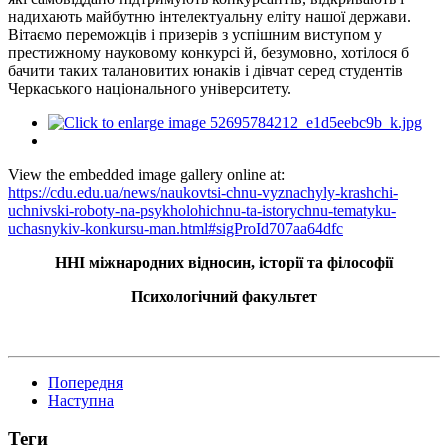
надихають майбутню інтелектуальну еліту нашої держави.
Вітаємо переможців і призерів з успішним виступом у
престижному науковому конкурсі й, безумовно, хотілося б
бачити таких талановитих юнаків і дівчат серед студентів
Черкаського національного університету.
View the embedded image gallery online at:
https://cdu.edu.ua/news/naukovtsi-chnu-vyznachyly-krashchi-
uchnivski-roboty-na-psykholohichnu-ta-istorychnu-tematyku-
uchasnykiv-konkursu-man.html#sigProId707aa64dfc
ННІ міжнародних відносин, історії та філософії
Психологічний факультет
Попередня
Наступна
Теги