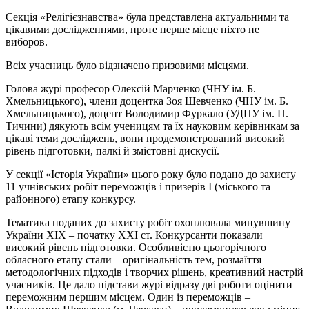
Секція «Релігієзнавства» була представлена актуальними та
цікавими дослідженнями, проте перше місце ніхто не
виборов.
Всіх учасниць було відзначено призовими місцями.
Голова журі професор Олексій Марченко (ЧНУ ім. Б.
Хмельницького), члени доцентка Зоя Шевченко (ЧНУ ім. Б.
Хмельницького), доцент Володимир Фуркало (УДПУ ім. П.
Тичини) дякують всім ученицям та їх науковим керівникам за
цікаві теми досліджень, вони продемонстрований високий
рівень підготовки, палкі й змістовні дискусії.
У секції «Історія України» цього року було подано до захисту
11 учнівських робіт переможців і призерів І (міського та
районного) етапу конкурсу.
Тематика поданих до захисту робіт охоплювала минувшину
України ХІХ – початку XXI ст. Конкурсанти показали
високий рівень підготовки. Особливістю цьогорічного
обласного етапу стали – оригінальність тем, розмаїття
методологічних підходів і творчих рішень, креативний настрій
учасників. Це дало підстави журі відразу дві роботи оцінити
переможним першим місцем. Один із переможців –