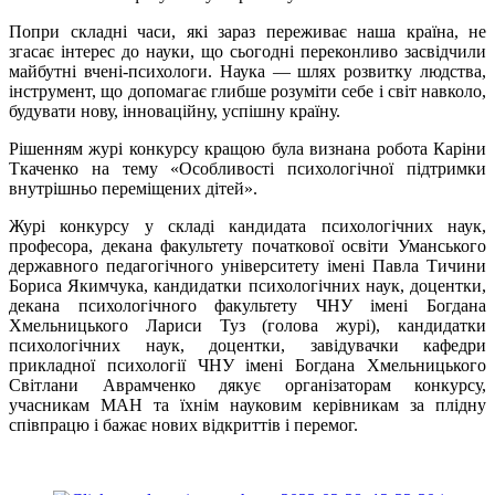
Попри складні часи, які зараз переживає наша країна, не
згасає інтерес до науки, що сьогодні переконливо засвідчили
майбутні вчені-психологи. Наука — шлях розвитку людства,
інструмент, що допомагає глибше розуміти себе і світ навколо,
будувати нову, інноваційну, успішну країну.
Рішенням журі конкурсу кращою була визнана робота Каріни
Ткаченко на тему «Особливості психологічної підтримки
внутрішньо переміщених дітей».
Журі конкурсу у складі кандидата психологічних наук,
професора, декана факультету початкової освіти Уманського
державного педагогічного університету імені Павла Тичини
Бориса Якимчука, кандидатки психологічних наук, доцентки,
декана психологічного факультету ЧНУ імені Богдана
Хмельницького Лариси Туз (голова журі), кандидатки
психологічних наук, доцентки, завідувачки кафедри
прикладної психології ЧНУ імені Богдана Хмельницького
Світлани Аврамченко дякує організаторам конкурсу,
учасникам МАН та їхнім науковим керівникам за плідну
співпрацю і бажає нових відкриттів і перемог.