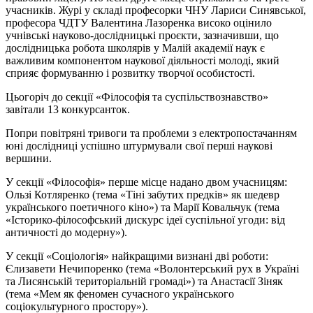
учасників. Журі у складі професорки ЧНУ Лариси Синявської,
професора ЧДТУ Валентина Лазоренка високо оцінило
учнівські науково-дослідницькі проєкти, зазначивши, що
дослідницька робота школярів у Малій академії наук є
важливим компонентом наукової діяльності молоді, який
сприяє формуванню і розвитку творчої особистості.
Цьогоріч до секції «Філософія та суспільствознавство»
завітали 13 конкурсанток.
Попри повітряні тривоги та проблеми з електропостачанням
юні дослідниці успішно штурмували свої перші наукові
вершини.
У секції «Філософія» перше місце надано двом учасницям:
Ользі Котляренко (тема «Тіні забутих предків» як шедевр
українського поетичного кіно») та Марії Ковальчук (тема
«Історико-філософський дискурс ідеї суспільної угоди: від
античності до модерну»).
У секції «Соціологія» найкращими визнані дві роботи:
Єлизавети Нечипоренко (тема «Волонтерський рух в Україні
та Лисянській територіальній громаді») та Анастасії Зіняк
(тема «Мем як феномен сучасного українського
соціокультурного простору»).