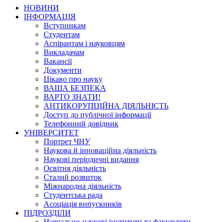
НОВИНИ
ІНФОРМАЦІЯ
Вступникам
Студентам
Аспірантам і науковцям
Викладачам
Вакансії
Документи
Цікаво про науку
ВАША БЕЗПЕКА
ВАРТО ЗНАТИ!
АНТИКОРУПЦІЙНА ДІЯЛЬНІСТЬ
Доступ до публічної інформації
Телефонний довідник
УНІВЕРСИТЕТ
Портрет ЧНУ
Наукова й інноваційна діяльність
Наукові періодичні видання
Освітня діяльність
Сталий розвиток
Міжнародна діяльність
Студентська рада
Асоціація випускників
ПІДРОЗДІЛИ
Навчально-наукові інститути та факультети