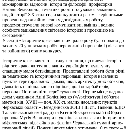
міжнародних відносин, історії та філософії, професорки
Наталії Земзюліної, тематика робіт стосувалася важливих
подій історії XX століття, а конкурсанти разом з керівниками
провели надзвичайно велику дослідницьку роботу,
продемонстрували високі комунікативні вміння і велике
особисте зацікавлення світовою історією з проєкцією на
сьогодення.
У секції «Історичне краєзнавство» цього року було подано до
захисту 20 учнівських робіт переможців і призерів І (міського
та районного) етапу конкурсу.
Історичне краєзнавство — галузь знання, що вивчає історію
рідного краю, життя визначних українців та культурну
спадщину малої батьківщини. Представлені роботи були різні
за тематикою та історичними періодами: історія населених
пунктів територіальних громад, шкіл, архітектурних об’єктів,
діяльність національного підпілля, долі остарбайтерів,
персоналії історичні та герої сучасності. Перше місце надано
двом учасникам Анні Колісніченко («Архітектурні об’єкти
маєтки кін. XVIII — поч. XX ст. малих населених пунктів
Черкаської області» Легедзинська ЗОШ І-ІІІ ст., Тальнів. БДЮ
Тальнівської міської ради) та Ксенії Воскресенській («Образ
пророка Мусія Вернигори в українсько-польських історичних
міфологемах: від фейків до фактів» Черкаський гуманітарно-
правовий ліцей). Почесні друге місце отримали 10 та третє – 8