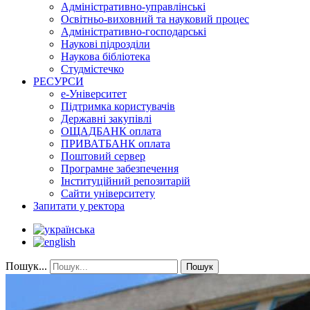
Адміністративно-управлінські
Освітньо-виховний та науковий процес
Адміністративно-господарські
Наукові підрозділи
Наукова бібліотека
Студмістечко
РЕСУРСИ
е-Університет
Підтримка користувачів
Державні закупівлі
ОЩАДБАНК оплата
ПРИВАТБАНК оплата
Поштовий сервер
Програмне забезпечення
Інституційний репозитарій
Сайти університету
Запитати у ректора
Пошук...
Пошук