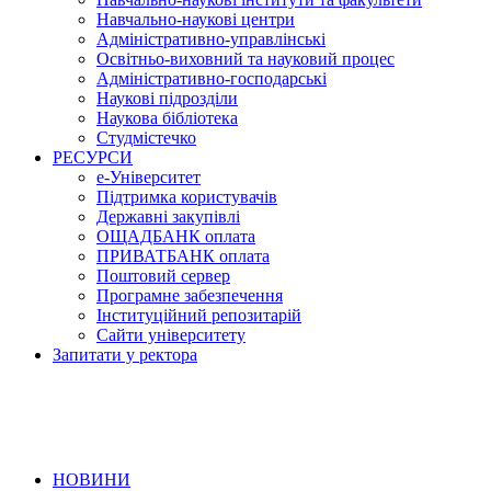
Навчально-наукові центри
Адміністративно-управлінські
Освітньо-виховний та науковий процес
Адміністративно-господарські
Наукові підрозділи
Наукова бібліотека
Студмістечко
РЕСУРСИ
е-Університет
Підтримка користувачів
Державні закупівлі
ОЩАДБАНК оплата
ПРИВАТБАНК оплата
Поштовий сервер
Програмне забезпечення
Інституційний репозитарій
Сайти університету
Запитати у ректора
НОВИНИ