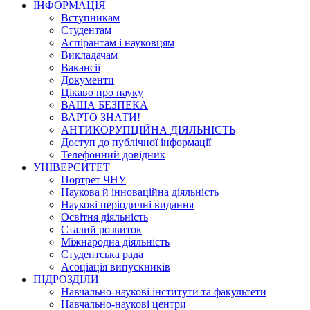
ІНФОРМАЦІЯ
Вступникам
Студентам
Аспірантам і науковцям
Викладачам
Вакансії
Документи
Цікаво про науку
ВАША БЕЗПЕКА
ВАРТО ЗНАТИ!
АНТИКОРУПЦІЙНА ДІЯЛЬНІСТЬ
Доступ до публічної інформації
Телефонний довідник
УНІВЕРСИТЕТ
Портрет ЧНУ
Наукова й інноваційна діяльність
Наукові періодичні видання
Освітня діяльність
Сталий розвиток
Міжнародна діяльність
Студентська рада
Асоціація випускників
ПІДРОЗДІЛИ
Навчально-наукові інститути та факультети
Навчально-наукові центри