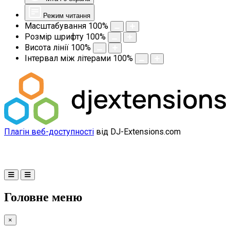
Режим читання
Масштабування
100
%
Розмір шрифту
100
%
Висота лінії
100
%
Інтервал між літерами
100
%
Плагін веб-доступності
від DJ-Extensions.com
Головне меню
×