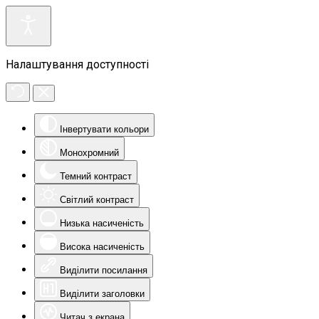
Налаштування доступності
Інвертувати кольори
Монохромний
Темний контраст
Світлий контраст
Низька насиченість
Висока насиченість
Виділити посилання
Виділити заголовки
Читач з екрана