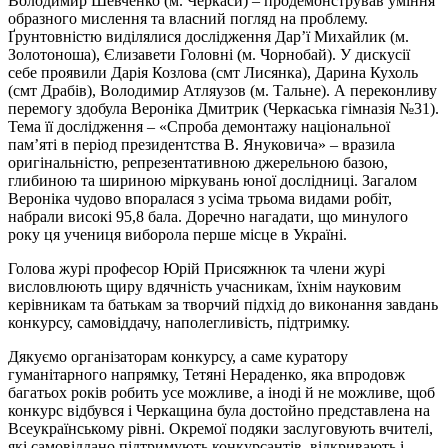
Володимир Шевченко (м. Черкаси) – продемонстрував уміння
образного мислення та власний погляд на проблему.
Ґрунтовністю виділялися дослідження Дар’ї Михайлик (м.
Золотоноша), Єлизавети Головні (м. Чорнобай). У дискусії
себе проявили Дарія Козлова (смт Лисянка), Дарина Кухоль
(смт Драбів), Володимир Атляузов (м. Тальне). А переконливу
перемогу здобула Вероніка Дмитрик (Черкаська гімназія №31).
Тема її дослідження – «Спроба демонтажу національної
пам’яті в період президентства В. Януковича» – вразила
оригінальністю, репрезентативною джерельною базою,
глибиною та шириною міркувань юної дослідниці. Загалом
Вероніка чудово впоралася з усіма трьома видами робіт,
набрали високі 95,8 бала. Доречно нагадати, що минулого
року ця учениця виборола перше місце в Україні.
Голова журі професор Юрій Присяжнюк та члени журі
висловлюють щиру вдячність учасникам, їхнім науковим
керівникам та батькам за творчий підхід до виконання завдань
конкурсу, самовіддачу, наполегливість, підтримку.
Дякуємо організаторам конкурсу, а саме куратору
гуманітарного напрямку, Тетяні Нераденко, яка впродовж
багатьох років робить усе можливе, а іноді й не можливе, щоб
конкурс відбувся і Черкащина була достойно представлена на
Всеукраїнському рівні. Окремої подяки заслуговують вчителі,
які самовіддано підтримують конкурсантів, відкривають і