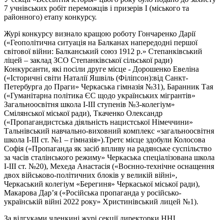
7 учнівських робіт переможців і призерів І (міського та
районного) етапу конкурсу.
Журі конкурсу визнало кращою роботу Гончаренко Дарії
(«Геополітична ситуація на Балканах напередодні першої
світової війни: Балканський союз 1912 р.» Степанківський
ліцей – заклад ЗСО Степанківської сільської ради)
Конкурсанти, які посіли друге місце - Дорошенко Евеліна
(«Історичні світи Наталії Яшвіль (Філіпсон):від Санкт-
Петербурга до Праги» Черкаська гімназія №31), Баранник Тая
(«Гуманітарна політика ЄС щодо українських мігрантів»
Загальноосвітня школа І-III ступенів №3-колегіум»
Смілянської міської ради), Ткаченко Олександр
(«Пропагандистська діяльність нацистської Німеччини»
Тальнівський навчально-виховний комплекс «загальноосвітня
школа І-III ст. №1 – гімназія»).Третє місце здобули Колосова
Софія («Пропаганда як засіб впливу на радянське суспільство
за часів сталінського режиму» Черкаська спеціалізована школа
І-III ст. №20), Мехеда Анастасія («Воєнно-технічне оснащення
двох військово-політичних блоків у великій війні»,
Черкаський колегіум «Берегиня» Черкаської міської ради),
Макарова Дар’я («Російська пропаганда у російсько-
українській війні 2022 року» Христинівський лицей №1).
За відгуками членкині журі секції директорки ННІ