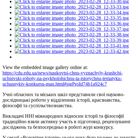
View the embedded image gallery online at:
https://cdu.edu.ua/news/naukovtsi-chnu-vyznachyly-krashchi-
uchnivski-roboty-na-psykholohichnu-ta-istorychnu-tematyku-
uchasnykiv-konkursu-man.html#sigProId74b1a924c7
Учні обласних та міських шкіл представили свої науково-
дослідницькі роботи у відділеннях історії, краєзнавства,
філософії та суспільствознавства.
Викладачі ННІ міжнародних відносин історії та філософії
традиційно взяли активну участь в підготовці, рецензуванні
досліджень та безпосередньо в роботі журі конкурсу.
У секції «Всесвітня історія» цього року було подано до захисту