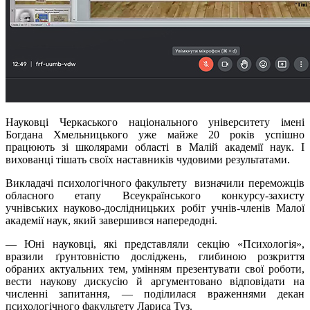
Науковці Черкаського національного університету імені
Богдана Хмельницького уже майже 20 років успішно
працюють зі школярами області в Малій академії наук. І
вихованці тішать своїх наставників чудовими результатами.
Викладачі психологічного факультету визначили переможців
обласного етапу Всеукраїнського конкурсу-захисту
учнівських науково-дослідницьких робіт учнів-членів Малої
академії наук, який завершився напередодні.
— Юні науковці, які представляли секцію «Психологія»,
вразили ґрунтовністю досліджень, глибиною розкриття
обраних актуальних тем, умінням презентувати свої роботи,
вести наукову дискусію й аргументовано відповідати на
численні запитання, — поділилася враженнями декан
психологічного факультету Лариса Туз.