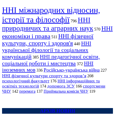
ННІ міжнародних відносин,
історії та філософії
ННІ
796
природничих та аграрних наук
ННІ
570
економіки і права
ННІ фізичної
511
культури, спорту і здоров'я
ННІ
440
української філології та соціальних
комунікацій
ННІ педагогічної освіти,
385
соціальної роботи і мистецтва
ННІ
372
іноземних мов
Російсько-українська війна
336
227
ННІ фізичної культури спорту та здоров’я
208
психологічний факультет
ННІ інформаційних та
176
освітніх технологій
допомога ЗСУ
спортсмени
174
166
ЧНУ
перемога
142
137
Приймальна комісія ЧНУ
119
АРХІВ НОВИН