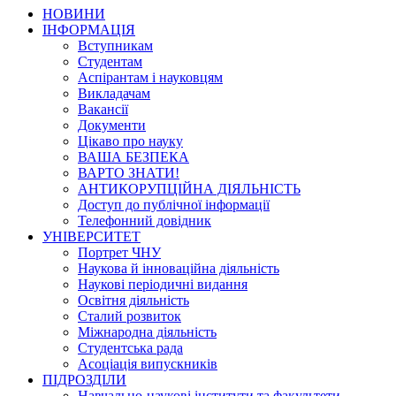
НОВИНИ
ІНФОРМАЦІЯ
Вступникам
Студентам
Аспірантам і науковцям
Викладачам
Вакансії
Документи
Цікаво про науку
ВАША БЕЗПЕКА
ВАРТО ЗНАТИ!
АНТИКОРУПЦІЙНА ДІЯЛЬНІСТЬ
Доступ до публічної інформації
Телефонний довідник
УНІВЕРСИТЕТ
Портрет ЧНУ
Наукова й інноваційна діяльність
Наукові періодичні видання
Освітня діяльність
Сталий розвиток
Міжнародна діяльність
Студентська рада
Асоціація випускників
ПІДРОЗДІЛИ
Навчально-наукові інститути та факультети