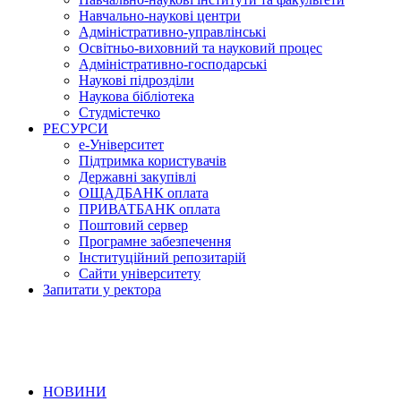
Навчально-наукові центри
Адміністративно-управлінські
Освітньо-виховний та науковий процес
Адміністративно-господарські
Наукові підрозділи
Наукова бібліотека
Студмістечко
РЕСУРСИ
е-Університет
Підтримка користувачів
Державні закупівлі
ОЩАДБАНК оплата
ПРИВАТБАНК оплата
Поштовий сервер
Програмне забезпечення
Інституційний репозитарій
Сайти університету
Запитати у ректора
НОВИНИ