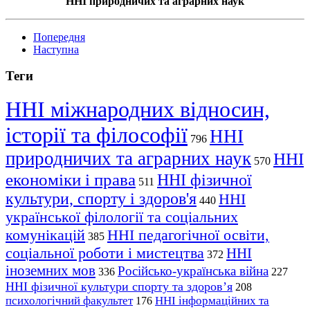
ННІ природничих та аграрних наук
Попередня
Наступна
Теги
ННІ міжнародних відносин,
історії та філософії
ННІ
796
природничих та аграрних наук
ННІ
570
економіки і права
ННІ фізичної
511
культури, спорту і здоров'я
ННІ
440
української філології та соціальних
комунікацій
ННІ педагогічної освіти,
385
соціальної роботи і мистецтва
ННІ
372
іноземних мов
Російсько-українська війна
336
227
ННІ фізичної культури спорту та здоров’я
208
психологічний факультет
ННІ інформаційних та
176