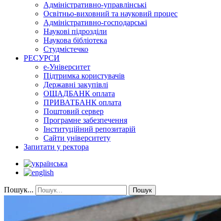
Адміністративно-управлінські
Освітньо-виховний та науковий процес
Адміністративно-господарські
Наукові підрозділи
Наукова бібліотека
Студмістечко
РЕСУРСИ
е-Університет
Підтримка користувачів
Державні закупівлі
ОЩАДБАНК оплата
ПРИВАТБАНК оплата
Поштовий сервер
Програмне забезпечення
Інституційний репозитарій
Сайти університету
Запитати у ректора
Пошук...
Пошук