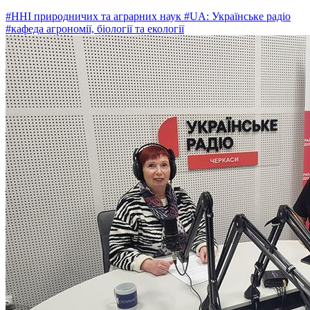
#ННІ природничих та аграрних наук
#UA: Українське радіо
#кафеда агрономії, біології та екології