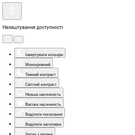
Налаштування доступності
Інвертувати кольори
Монохромний
Темний контраст
Світлий контраст
Низька насиченість
Висока насиченість
Виділити посилання
Виділити заголовки
Читач з екрана