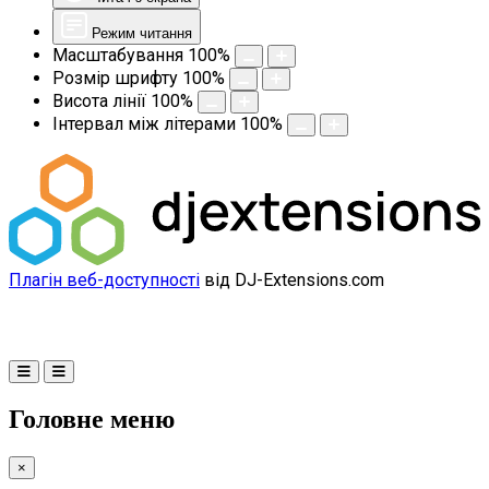
Режим читання
Масштабування
100
%
Розмір шрифту
100
%
Висота лінії
100
%
Інтервал між літерами
100
%
Плагін веб-доступності
від DJ-Extensions.com
Головне меню
×