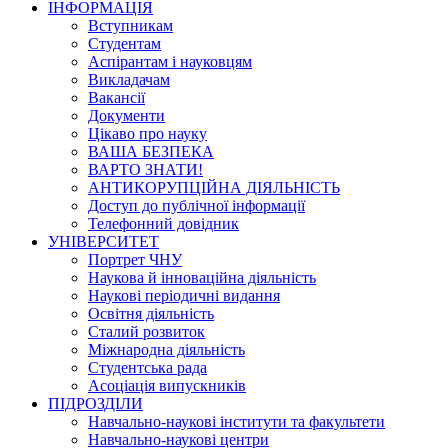
ІНФОРМАЦІЯ
Вступникам
Студентам
Аспірантам і науковцям
Викладачам
Вакансії
Документи
Цікаво про науку
ВАША БЕЗПЕКА
ВАРТО ЗНАТИ!
АНТИКОРУПЦІЙНА ДІЯЛЬНІСТЬ
Доступ до публічної інформації
Телефонний довідник
УНІВЕРСИТЕТ
Портрет ЧНУ
Наукова й інноваційна діяльність
Наукові періодичні видання
Освітня діяльність
Сталий розвиток
Міжнародна діяльність
Студентська рада
Асоціація випускників
ПІДРОЗДІЛИ
Навчально-наукові інститути та факультети
Навчально-наукові центри