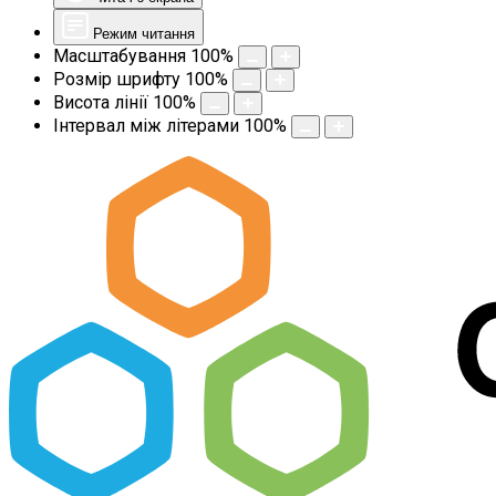
Режим читання
Масштабування
100
%
Розмір шрифту
100
%
Висота лінії
100
%
Інтервал між літерами
100
%