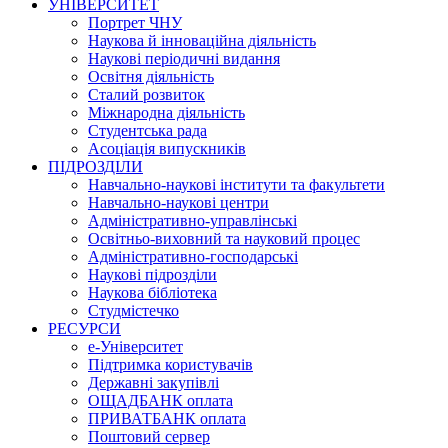
УНІВЕРСИТЕТ
Портрет ЧНУ
Наукова й інноваційна діяльність
Наукові періодичні видання
Освітня діяльність
Сталий розвиток
Міжнародна діяльність
Студентська рада
Асоціація випускників
ПІДРОЗДІЛИ
Навчально-наукові інститути та факультети
Навчально-наукові центри
Адміністративно-управлінські
Освітньо-виховний та науковий процес
Адміністративно-господарські
Наукові підрозділи
Наукова бібліотека
Студмістечко
РЕСУРСИ
е-Університет
Підтримка користувачів
Державні закупівлі
ОЩАДБАНК оплата
ПРИВАТБАНК оплата
Поштовий сервер