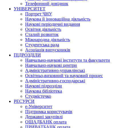
Телефонний довідник
УНІВЕРСИТЕТ
Портрет ЧНУ
Наукова й інноваційна діяльність
Наукові періодичні видання
Освітня діяльність
Сталий розвиток
Міжнародна діяльність
Студентська рада
Асоціація випускників
ПІДРОЗДІЛИ
Навчально-наукові інститути та факультети
Навчально-наукові центри
Адміністративно-управлінські
Освітньо-виховний та науковий процес
Адміністративно-господарські
Наукові підрозділи
Наукова бібліотека
Студмістечко
РЕСУРСИ
е-Університет
Підтримка користувачів
Державні закупівлі
ОЩАДБАНК оплата
ПРИВАТБАНК оплата