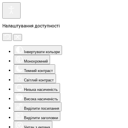
Налаштування доступності
Інвертувати кольори
Монохромний
Темний контраст
Світлий контраст
Низька насиченість
Висока насиченість
Виділити посилання
Виділити заголовки
Читач з екрана