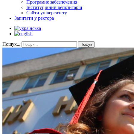
Програмне забезпечення
Інституційний репозитарій
Сайти університету
Запитати у ректора
Пошук...
Пошук