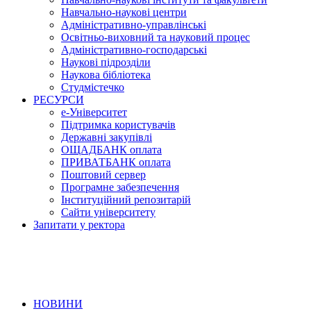
Навчально-наукові центри
Адміністративно-управлінські
Освітньо-виховний та науковий процес
Адміністративно-господарські
Наукові підрозділи
Наукова бібліотека
Студмістечко
РЕСУРСИ
е-Університет
Підтримка користувачів
Державні закупівлі
ОЩАДБАНК оплата
ПРИВАТБАНК оплата
Поштовий сервер
Програмне забезпечення
Інституційний репозитарій
Сайти університету
Запитати у ректора
НОВИНИ