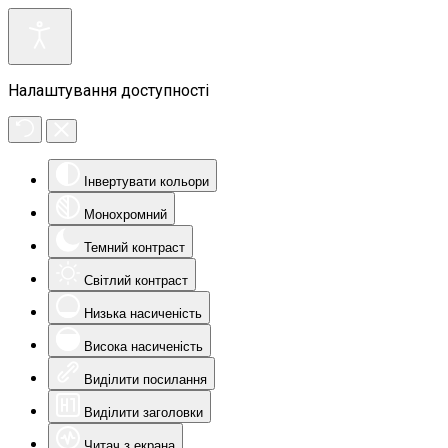
Налаштування доступності
Інвертувати кольори
Монохромний
Темний контраст
Світлий контраст
Низька насиченість
Висока насиченість
Виділити посилання
Виділити заголовки
Читач з екрана