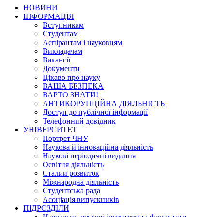
НОВИНИ
ІНФОРМАЦІЯ
Вступникам
Студентам
Аспірантам і науковцям
Викладачам
Вакансії
Документи
Цікаво про науку
ВАША БЕЗПЕКА
ВАРТО ЗНАТИ!
АНТИКОРУПЦІЙНА ДІЯЛЬНІСТЬ
Доступ до публічної інформації
Телефонний довідник
УНІВЕРСИТЕТ
Портрет ЧНУ
Наукова й інноваційна діяльність
Наукові періодичні видання
Освітня діяльність
Сталий розвиток
Міжнародна діяльність
Студентська рада
Асоціація випускників
ПІДРОЗДІЛИ
Навчально-наукові інститути та факультети