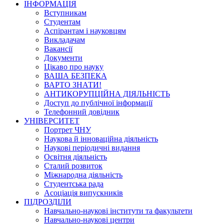
ІНФОРМАЦІЯ
Вступникам
Студентам
Аспірантам і науковцям
Викладачам
Вакансії
Документи
Цікаво про науку
ВАША БЕЗПЕКА
ВАРТО ЗНАТИ!
АНТИКОРУПЦІЙНА ДІЯЛЬНІСТЬ
Доступ до публічної інформації
Телефонний довідник
УНІВЕРСИТЕТ
Портрет ЧНУ
Наукова й інноваційна діяльність
Наукові періодичні видання
Освітня діяльність
Сталий розвиток
Міжнародна діяльність
Студентська рада
Асоціація випускників
ПІДРОЗДІЛИ
Навчально-наукові інститути та факультети
Навчально-наукові центри