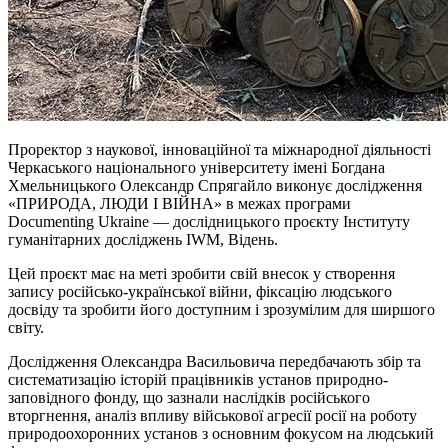
Проректор з наукової, інноваційної та міжнародної діяльності
Черкаського національного університету імені Богдана
Хмельницького Олександр Спрягайло виконує дослідження
«ПРИРОДА, ЛЮДИ І ВІЙНА» в межах програми
Documenting Ukraine — дослідницького проєкту Інституту
гуманітарних досліджень IWM, Відень.
Цей проєкт має на меті зробити свій внесок у створення
запису російсько-української війни, фіксацію людського
досвіду та зробити його доступним і зрозумілим для ширшого
світу.
Дослідження Олександра Васильовича передбачають збір та
систематизацію історій працівників установ природно-
заповідного фонду, що зазнали наслідків російського
вторгнення, аналіз впливу військової агресії росії на роботу
природоохоронних установ з основним фокусом на людський