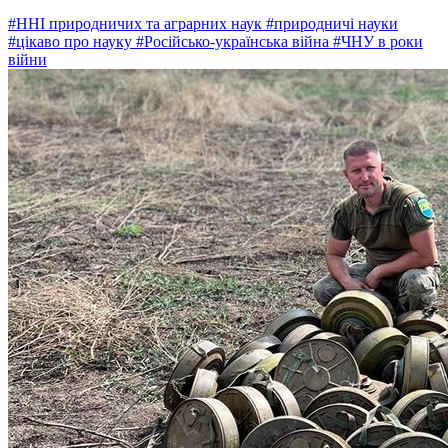
#ННІ природничих та аграрних наук
#природничі науки
#цікаво про науку
#Російсько-українська війна
#ЧНУ в роки
війни