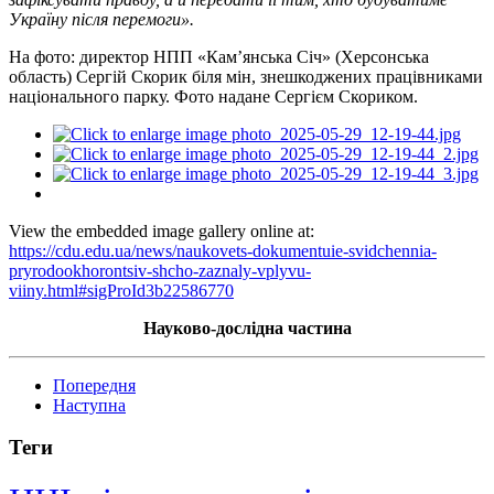
Україну після перемоги».
На фото: директор НПП «Кам’янська Січ» (Херсонська
область) Сергій Скорик біля мін, знешкоджених працівниками
національного парку. Фото надане Сергієм Скориком.
View the embedded image gallery online at:
https://cdu.edu.ua/news/naukovets-dokumentuie-svidchennia-
pryrodookhorontsiv-shcho-zaznaly-vplyvu-
viiny.html#sigProId3b22586770
Науково-дослідна частина
Попередня
Наступна
Теги