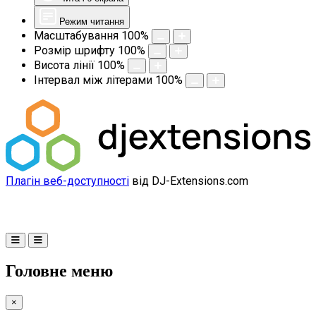
Режим читання
Масштабування
100
%
Розмір шрифту
100
%
Висота лінії
100
%
Інтервал між літерами
100
%
Плагін веб-доступності
від DJ-Extensions.com
Головне меню
×