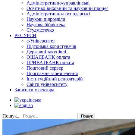
Адміністративно-управлінські
Освітньо-виховний та науковий процес
Адміністративно-господарські
Наукові підрозділи
Наукова бібліотека
Студмістечко
РЕСУРСИ
е-Університет
Підтримка користувачів
Державні закупівлі
ОЩАДБАНК оплата
ПРИВАТБАНК оплата
Поштовий сервер
Програмне забезпечення
Інституційний репозитарій
Сайти університету
Запитати у ректора
Пошук...
Пошук