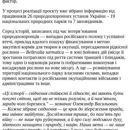
фактор.
У процесі реалізації проєкту вже зібрано інформацію від
працівників 26 природоохоронних установ України – 19
національних природних парків та 7 заповідників.
Серед історій, записаних під час інтерв’ювання
природоохоронців — випадки російського полону і успішної
втечі, приклад вдалого пошуку фінансування з метою
закупівлі кормів для тварин в окупації, пересадження рідкісної
рослини —
Bellevalia sarmatica
—
в зоні бойових дій (місце її
зростання потрапляло під риття системи траншей і бліндажів,
тому один із науковців разом із побратимами викопував і
висаджував рослини на нове місце). А ще — розмінування
території національного парку власними силами, випадки
прямих контактів із російськими окупаційними військами і
адміністраціями та інше.
«Ці історії – свідчення стійкості й гідності, які мають бути
почуті світом, щоб ми не тільки розуміли, а й пам’ятали,
заради чого боремося."
—
зазначає Олександр Васильович.
—
Кожне зібране свідчення
—
це крок до збереження правди,
яка змінює майбутнє. Дослідження триває, бо пам’ять про
війну — не лише про руйнування, а й про силу людського духу,
здатного захищати і природу, і націю. Наша мета — не лише
зафіксувати правду, а й передати її тим, хто будуватиме