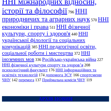
ННІ міжнародних відносин,
історії та філософії
ННІ
796
природничих та аграрних наук
ННІ
570
економіки і права
ННІ фізичної
511
культури, спорту і здоров'я
ННІ
440
української філології та соціальних
комунікацій
ННІ педагогічної освіти,
385
соціальної роботи і мистецтва
ННІ
372
іноземних мов
Російсько-українська війна
336
227
ННІ фізичної культури спорту та здоров’я
208
психологічний факультет
ННІ інформаційних та
176
освітніх технологій
допомога ЗСУ
спортсмени
174
166
ЧНУ
перемога
142
137
Приймальна комісія ЧНУ
119
АРХІВ НОВИН