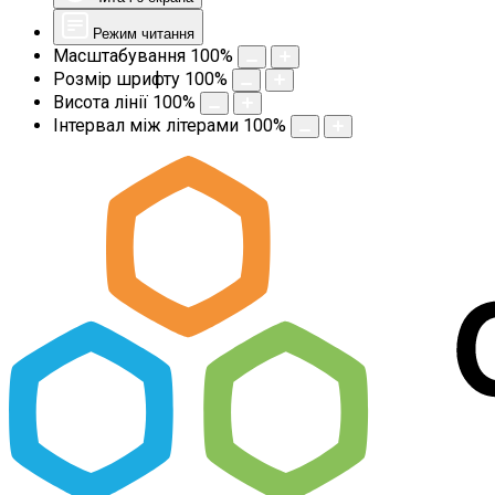
Режим читання
Масштабування
100
%
Розмір шрифту
100
%
Висота лінії
100
%
Інтервал між літерами
100
%