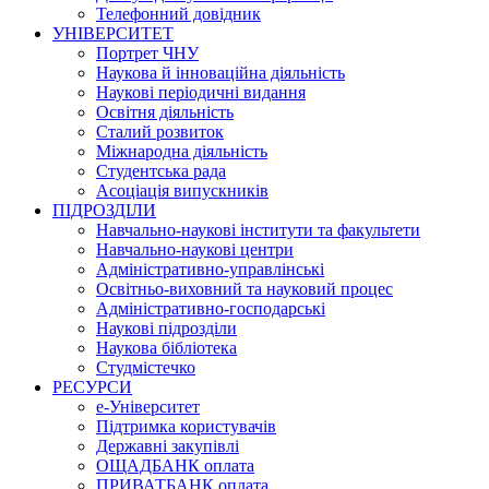
Телефонний довідник
УНІВЕРСИТЕТ
Портрет ЧНУ
Наукова й інноваційна діяльність
Наукові періодичні видання
Освітня діяльність
Сталий розвиток
Міжнародна діяльність
Студентська рада
Асоціація випускників
ПІДРОЗДІЛИ
Навчально-наукові інститути та факультети
Навчально-наукові центри
Адміністративно-управлінські
Освітньо-виховний та науковий процес
Адміністративно-господарські
Наукові підрозділи
Наукова бібліотека
Студмістечко
РЕСУРСИ
е-Університет
Підтримка користувачів
Державні закупівлі
ОЩАДБАНК оплата
ПРИВАТБАНК оплата