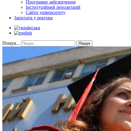
Програмне забезпечення
Інституційний репозитарій
Сайти університету
Запитати у ректора
Пошук...
Пошук