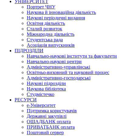
УНІВЕРСИТЕТ
Портрет ЧНУ
Наукова й інноваційна діяльність
Наукові періодичні видання
Освітня діяльність
Сталий розвиток
Міжнародна діяльність
Студентська рада
Асоціація випускників
ПІДРОЗДІЛИ
Навчально-наукові інститути та факультети
Навчально-наукові центри
Адміністративно-управлінські
Освітньо-виховний та науковий процес
Адміністративно-господарські
Наукові підрозділи
Наукова бібліотека
Студмістечко
РЕСУРСИ
е-Університет
Підтримка користувачів
Державні закупівлі
ОЩАДБАНК оплата
ПРИВАТБАНК оплата
Поштовий сервер