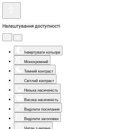
Налаштування доступності
Інвертувати кольори
Монохромний
Темний контраст
Світлий контраст
Низька насиченість
Висока насиченість
Виділити посилання
Виділити заголовки
Читач з екрана