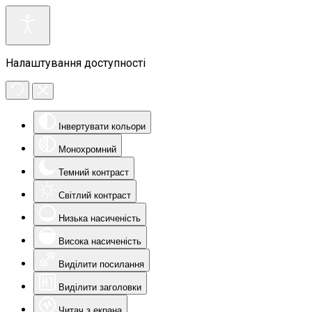
Налаштування доступності
Інвертувати кольори
Монохромний
Темний контраст
Світлий контраст
Низька насиченість
Висока насиченість
Виділити посилання
Виділити заголовки
Читач з екрана