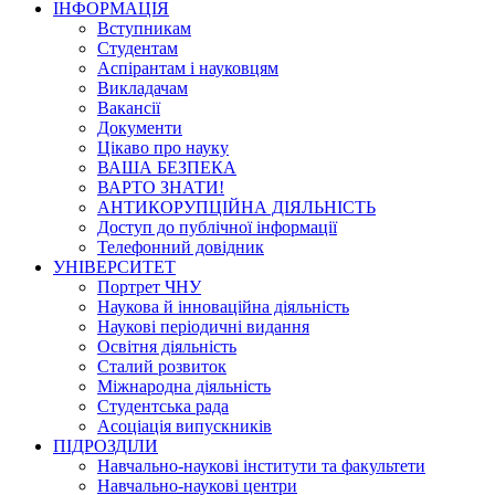
ІНФОРМАЦІЯ
Вступникам
Студентам
Аспірантам і науковцям
Викладачам
Вакансії
Документи
Цікаво про науку
ВАША БЕЗПЕКА
ВАРТО ЗНАТИ!
АНТИКОРУПЦІЙНА ДІЯЛЬНІСТЬ
Доступ до публічної інформації
Телефонний довідник
УНІВЕРСИТЕТ
Портрет ЧНУ
Наукова й інноваційна діяльність
Наукові періодичні видання
Освітня діяльність
Сталий розвиток
Міжнародна діяльність
Студентська рада
Асоціація випускників
ПІДРОЗДІЛИ
Навчально-наукові інститути та факультети
Навчально-наукові центри