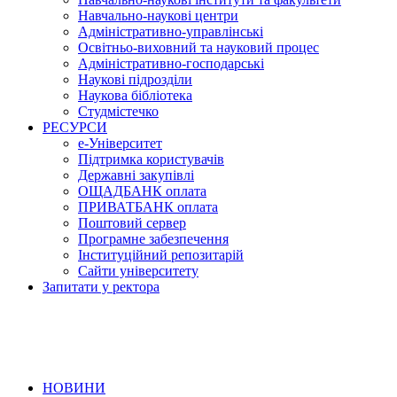
Навчально-наукові центри
Адміністративно-управлінські
Освітньо-виховний та науковий процес
Адміністративно-господарські
Наукові підрозділи
Наукова бібліотека
Студмістечко
РЕСУРСИ
е-Університет
Підтримка користувачів
Державні закупівлі
ОЩАДБАНК оплата
ПРИВАТБАНК оплата
Поштовий сервер
Програмне забезпечення
Інституційний репозитарій
Сайти університету
Запитати у ректора
НОВИНИ