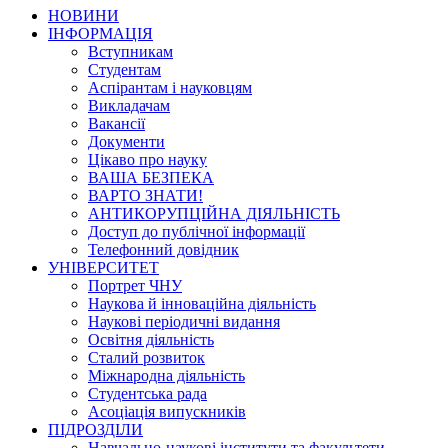
НОВИНИ
ІНФОРМАЦІЯ
Вступникам
Студентам
Аспірантам і науковцям
Викладачам
Вакансії
Документи
Цікаво про науку
ВАША БЕЗПЕКА
ВАРТО ЗНАТИ!
АНТИКОРУПЦІЙНА ДІЯЛЬНІСТЬ
Доступ до публічної інформації
Телефонний довідник
УНІВЕРСИТЕТ
Портрет ЧНУ
Наукова й інноваційна діяльність
Наукові періодичні видання
Освітня діяльність
Сталий розвиток
Міжнародна діяльність
Студентська рада
Асоціація випускників
ПІДРОЗДІЛИ
Навчально-наукові інститути та факультети