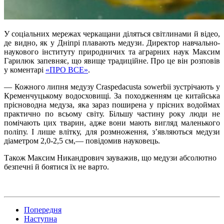
У соціальних мережах черкащани діляться світлинами й відео,
де видно, як у Дніпрі плавають медузи. Директор навчально-
наукового інституту природничих та аграрних наук Максим
Гарилюк запевняє, що явище традиційне. Про це він розповів
у коментарі
«ПРО ВСЕ»
.
— Кожного липня медузу Craspedacusta sowerbii зустрічають у
Кременчуцькому водосховищі. За походженням це китайська
прісноводна медуза, яка зараз поширена у прісних водоймах
практично по всьому світу. Більшу частину року люди не
помічають цих тварин, адже вони мають вигляд маленького
поліпу. І лише влітку, для розмноження, з’являються медузи
діаметром 2,0-2,5 см,— повідомив науковець.
Також Максим Никандрович зауважив, що медузи абсолютно
безпечні й боятися їх не варто.
Попередня
Наступна