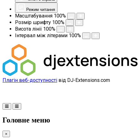
Режим читання
Масштабування
100
%
Розмір шрифту
100
%
Висота лінії
100
%
Інтервал між літерами
100
%
Плагін веб-доступності
від DJ-Extensions.com
Головне меню
×