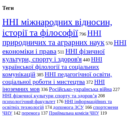
Теги
ННІ міжнародних відносин,
історії та філософії
ННІ
796
природничих та аграрних наук
ННІ
570
економіки і права
ННІ фізичної
511
культури, спорту і здоров'я
ННІ
440
української філології та соціальних
комунікацій
ННІ педагогічної освіти,
385
соціальної роботи і мистецтва
ННІ
372
іноземних мов
Російсько-українська війна
336
227
ННІ фізичної культури спорту та здоров’я
208
психологічний факультет
ННІ інформаційних та
176
освітніх технологій
допомога ЗСУ
спортсмени
174
166
ЧНУ
перемога
142
137
Приймальна комісія ЧНУ
119