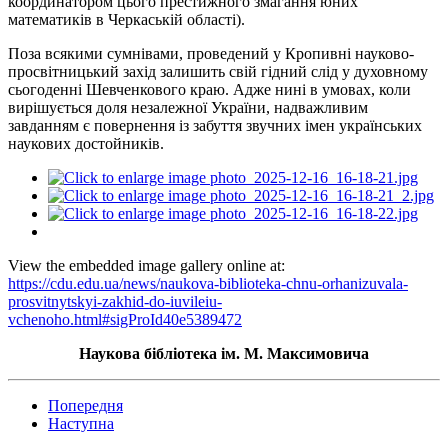
координатором цього престижного змагання юних
математиків в Черкаській області).
Поза всякими сумнівами, проведений у Кропивні науково-
просвітницький захід залишить свій гідний слід у духовному
сьогоденні Шевченкового краю. Адже нині в умовах, коли
вирішується доля незалежної України, надважливим
завданням є повернення із забуття звучних імен українських
наукових достойників.
View the embedded image gallery online at:
https://cdu.edu.ua/news/naukova-biblioteka-chnu-orhanizuvala-
prosvitnytskyi-zakhid-do-iuvileiu-
vchenoho.html#sigProId40e5389472
Наукова бібліотека ім. М. Максимовича
Попередня
Наступна