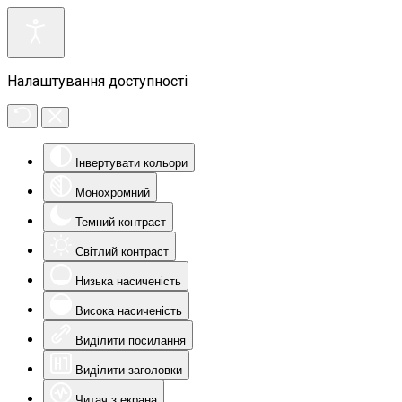
Налаштування доступності
Інвертувати кольори
Монохромний
Темний контраст
Світлий контраст
Низька насиченість
Висока насиченість
Виділити посилання
Виділити заголовки
Читач з екрана