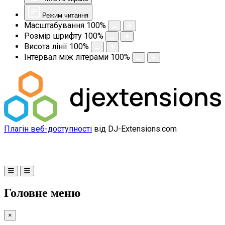
Режим читання
Масштабування
100
%
Розмір шрифту
100
%
Висота лінії
100
%
Інтервал між літерами
100
%
Плагін веб-доступності
від DJ-Extensions.com
Головне меню
×