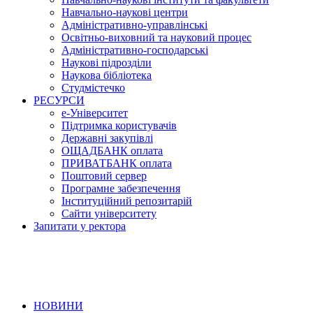
Навчально-наукові центри
Адміністративно-управлінські
Освітньо-виховний та науковий процес
Адміністративно-господарські
Наукові підрозділи
Наукова бібліотека
Студмістечко
РЕСУРСИ
е-Університет
Підтримка користувачів
Державні закупівлі
ОЩАДБАНК оплата
ПРИВАТБАНК оплата
Поштовий сервер
Програмне забезпечення
Інституційний репозитарій
Сайти університету
Запитати у ректора
НОВИНИ