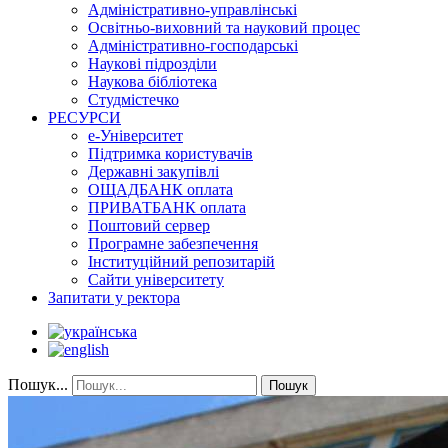
Адміністративно-управлінські
Освітньо-виховний та науковий процес
Адміністративно-господарські
Наукові підрозділи
Наукова бібліотека
Студмістечко
РЕСУРСИ
е-Університет
Підтримка користувачів
Державні закупівлі
ОЩАДБАНК оплата
ПРИВАТБАНК оплата
Поштовий сервер
Програмне забезпечення
Інституційний репозитарій
Сайти університету
Запитати у ректора
Пошук...
Пошук