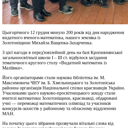
Цьогорічного 12 грудня минуло 200 років від дня народження
видатного вченого-математика, нашого земляка із
Золотоніщини Михайла Ващенка-Захарченка.
З цієї нагоди в перед'ювілейний день на базі Кропивнянської
загальноосвітньої школи І – III ст. відбулося засідання
тематичного круглого столу «Видатний математик із
Маліївки».
Його організаторами стали наукова бібліотека ім. М.
Максимовича ЧНУ ім. Б. Хмельницького та Золотоніська
районна організація Національної спілки краєзнавців України.
Учасниками цього науково-просвітницького заходу стали
вчителі математики Золотоніщини, краєзнавці, обдаровані
учні — переможці математичних олімпіад та учасників
конкурсів-захистів у районному та обласному відділеннях
МАН.
На початку цього зібрання прозвучали вітальні слова від