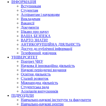
ІНФОРМАЦІЯ
Вступникам
Студентам
Аспірантам і науковцям
Викладачам
Вакансії
Документи
Цікаво про науку
ВАША БЕЗПЕКА
ВАРТО ЗНАТИ!
АНТИКОРУПЦІЙНА ДІЯЛЬНІСТЬ
Доступ до публічної інформації
Телефонний довідник
УНІВЕРСИТЕТ
Портрет ЧНУ
Наукова й інноваційна діяльність
Наукові періодичні видання
Освітня діяльність
Сталий розвиток
Міжнародна діяльність
Студентська рада
Асоціація випускників
ПІДРОЗДІЛИ
Навчально-наукові інститути та факультети
Навчально-наукові центри