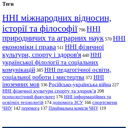
Теги
ННІ міжнародних відносин,
історії та філософії
ННІ
796
природничих та аграрних наук
ННІ
570
економіки і права
ННІ фізичної
511
культури, спорту і здоров'я
ННІ
440
української філології та соціальних
комунікацій
ННІ педагогічної освіти,
385
соціальної роботи і мистецтва
ННІ
372
іноземних мов
Російсько-українська війна
336
227
ННІ фізичної культури спорту та здоров’я
208
психологічний факультет
ННІ інформаційних та
176
освітніх технологій
допомога ЗСУ
спортсмени
174
166
ЧНУ
перемога
142
137
Приймальна комісія ЧНУ
119