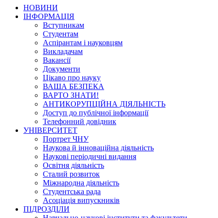
НОВИНИ
ІНФОРМАЦІЯ
Вступникам
Студентам
Аспірантам і науковцям
Викладачам
Вакансії
Документи
Цікаво про науку
ВАША БЕЗПЕКА
ВАРТО ЗНАТИ!
АНТИКОРУПЦІЙНА ДІЯЛЬНІСТЬ
Доступ до публічної інформації
Телефонний довідник
УНІВЕРСИТЕТ
Портрет ЧНУ
Наукова й інноваційна діяльність
Наукові періодичні видання
Освітня діяльність
Сталий розвиток
Міжнародна діяльність
Студентська рада
Асоціація випускників
ПІДРОЗДІЛИ
Навчально-наукові інститути та факультети