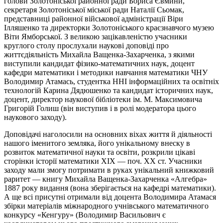
голови Золотоніської районної ради Бориса
Євмини
,
секретаря Золотоніської міської ради Наталії Сьомак,
представниці районної військової адміністрації Віри
Ілляшенко та директорки Золотоніського краєзнавчого музею
Віти
Ямборської
. З великою зацікавленістю учасники
круглого столу прослухали наукові доповіді про
життєдіяльність Михайла Ващенка-Захарченка, з якими
виступили кандидат фізико-математичних наук, доцент
кафедри математики
і
методики навчання математики ЧНУ
Володимир Атамась, студентка ННІ інформаційних та освітніх
технологій Карина
Дядюшенко
та кандидат історичних наук,
доцент, директор наукової бібліотеки ім. М. Максимовича
Григорій Голиш (він виступив і в ролі модератора цього
наукового заходу).
Доповідачі наголосили на основних віхах життя й діяльності
нашого іменитого земляка, його унікальному внеску в
розвиток математичної науки та освіти, розкрили цікаві
сторінки історії математики ХІХ — поч. XX ст. Учасники
заходу мали змогу потримати в руках унікальний книжковий
раритет — книгу Михайла Ващенка-Захарченка «Алгебра»
1887 року видання (вона зберігається на кафедрі математики).
А ще всі присутні отримали від доцента Володимира Атамася
збірки матеріалів міжнародного учнівського математичного
конкурсу «Кенгуру» (Володимир Васильович є