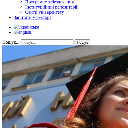
Програмне забезпечення
Інституційний репозитарій
Сайти університету
Запитати у ректора
Пошук...
Пошук