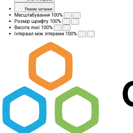
Режим читання
Масштабування
100
%
Розмір шрифту
100
%
Висота лінії
100
%
Інтервал між літерами
100
%