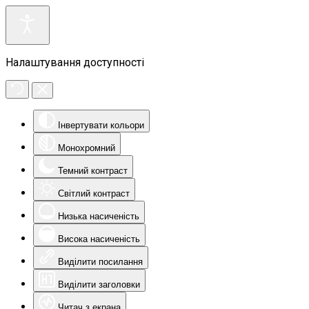
Налаштування доступності
Інвертувати кольори
Монохромний
Темний контраст
Світлий контраст
Низька насиченість
Висока насиченість
Виділити посилання
Виділити заголовки
Читач з екрана