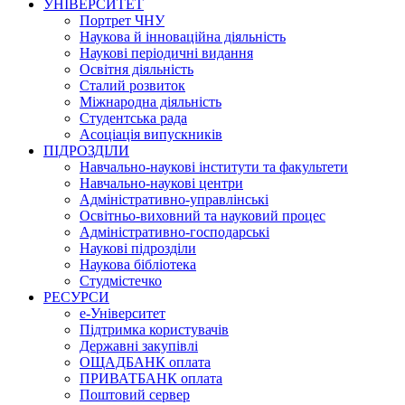
УНІВЕРСИТЕТ
Портрет ЧНУ
Наукова й інноваційна діяльність
Наукові періодичні видання
Освітня діяльність
Сталий розвиток
Міжнародна діяльність
Студентська рада
Асоціація випускників
ПІДРОЗДІЛИ
Навчально-наукові інститути та факультети
Навчально-наукові центри
Адміністративно-управлінські
Освітньо-виховний та науковий процес
Адміністративно-господарські
Наукові підрозділи
Наукова бібліотека
Студмістечко
РЕСУРСИ
е-Університет
Підтримка користувачів
Державні закупівлі
ОЩАДБАНК оплата
ПРИВАТБАНК оплата
Поштовий сервер