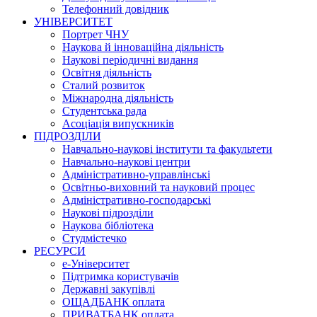
Телефонний довідник
УНІВЕРСИТЕТ
Портрет ЧНУ
Наукова й інноваційна діяльність
Наукові періодичні видання
Освітня діяльність
Сталий розвиток
Міжнародна діяльність
Студентська рада
Асоціація випускників
ПІДРОЗДІЛИ
Навчально-наукові інститути та факультети
Навчально-наукові центри
Адміністративно-управлінські
Освітньо-виховний та науковий процес
Адміністративно-господарські
Наукові підрозділи
Наукова бібліотека
Студмістечко
РЕСУРСИ
е-Університет
Підтримка користувачів
Державні закупівлі
ОЩАДБАНК оплата
ПРИВАТБАНК оплата