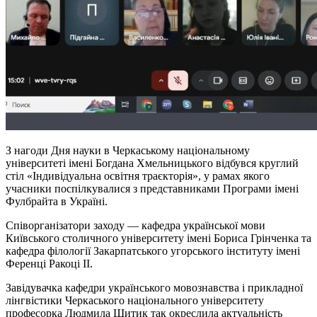
З нагоди Дня науки в Черкаському національному
університеті імені Богдана Хмельницького відбувся круглий
стіл «Індивідуальна освітня траєкторія», у рамах якого
учасники поспілкувалися з представниками Програми імені
Фулбрайта в Україні.
Співорганізатори заходу — кафедра української мови
Київського столичного університету імені Бориса Грінченка та
кафедра філології Закарпатського угорського інституту імені
Ференці Ракоці
ІІ
.
Завідувачка кафедри українського мовознавства і прикладної
лінгвістики Черкаського національного університету
професорка Людмила Шитик так окреслила актуальність