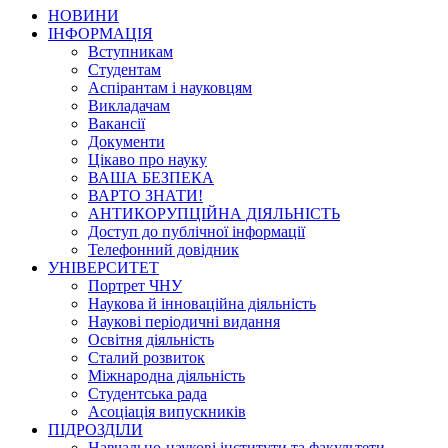
НОВИНИ
ІНФОРМАЦІЯ
Вступникам
Студентам
Аспірантам і науковцям
Викладачам
Вакансії
Документи
Цікаво про науку
ВАША БЕЗПЕКА
ВАРТО ЗНАТИ!
АНТИКОРУПЦІЙНА ДІЯЛЬНІСТЬ
Доступ до публічної інформації
Телефонний довідник
УНІВЕРСИТЕТ
Портрет ЧНУ
Наукова й інноваційна діяльність
Наукові періодичні видання
Освітня діяльність
Сталий розвиток
Міжнародна діяльність
Студентська рада
Асоціація випускників
ПІДРОЗДІЛИ
Навчально-наукові інститути та факультети