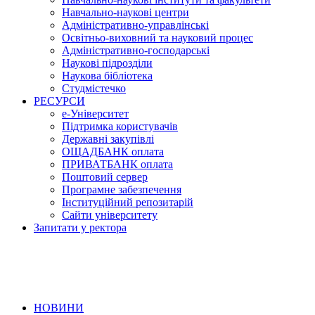
Навчально-наукові центри
Адміністративно-управлінські
Освітньо-виховний та науковий процес
Адміністративно-господарські
Наукові підрозділи
Наукова бібліотека
Студмістечко
РЕСУРСИ
е-Університет
Підтримка користувачів
Державні закупівлі
ОЩАДБАНК оплата
ПРИВАТБАНК оплата
Поштовий сервер
Програмне забезпечення
Інституційний репозитарій
Сайти університету
Запитати у ректора
НОВИНИ