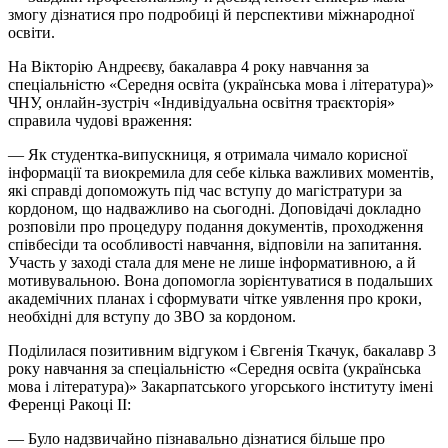
змогу дізнатися про подробиці й перспективи міжнародної
освіти.
На Вікторію Андреєву, бакалавра 4 року навчання за
спеціальністю «Середня освіта (українська мова і література)»
ЧНУ, онлайн-зустріч «Індивідуальна освітня траєкторія»
справила чудові враження:
— Як студентка-випускниця, я отримала чимало корисної
інформації та виокремила для себе кілька важливих моментів,
які справді допоможуть під час вступу до магістратури за
кордоном, що надважливо на сьогодні. Доповідачі докладно
розповіли про процедуру подання документів, проходження
співбесіди та особливості навчання, відповіли на запитання.
Участь у заході стала для мене не лише інформативною, а й
мотивувальною. Вона допомогла зорієнтуватися в подальших
академічних планах і сформувати чітке уявлення про кроки,
необхідні для вступу до ЗВО за кордоном.
Поділилася позитивним відгуком і Євгенія Ткачук, бакалавр 3
року навчання за спеціальністю «Середня освіта (українська
мова і література)» Закарпатського угорського інституту імені
Ференці Ракоці
ІІ
:
— Було надзвичайно пізнавально дізнатися більше про