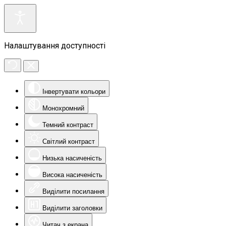
Налаштування доступності
Інвертувати кольори
Монохромний
Темний контраст
Світлий контраст
Низька насиченість
Висока насиченість
Виділити посилання
Виділити заголовки
Читач з екрана