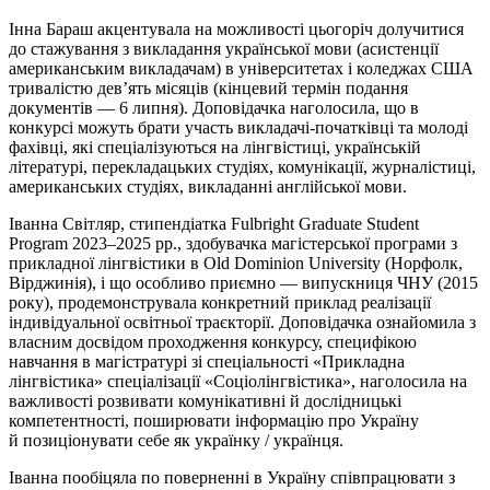
Інна Бараш акцентувала на можливості цьогоріч долучитися
до стажування з викладання української мови (асистенції
американським викладачам) в університетах і коледжах США
тривалістю дев’ять місяців (кінцевий термін подання
документів — 6 липня). Доповідачка наголосила, що в
конкурсі можуть брати участь викладачі-початківці та молоді
фахівці, які спеціалізуються на лінгвістиці, українській
літературі, перекладацьких студіях, комунікації, журналістиці,
американських студіях, викладанні англійської мови.
Іванна Світляр, стипендіатка Fulbright Graduate Student
Program 2023–2025 рр., здобувачка магістерської програми з
прикладної лінгвістики в Old Dominion University (Норфолк,
Вірджинія), і що особливо приємно — випускниця ЧНУ (2015
року), продемонструвала конкретний приклад реалізації
індивідуальної освітньої траєкторії. Доповідачка ознайомила з
власним досвідом проходження конкурсу, специфікою
навчання в магістратурі зі спеціальності «Прикладна
лінгвістика» спеціалізації «Соціолінгвістика», наголосила на
важливості розвивати комунікативні й дослідницькі
компетентності, поширювати інформацію про Україну
й
позиціонувати
себе як українку / українця.
Іванна пообіцяла по поверненні в Україну співпрацювати з