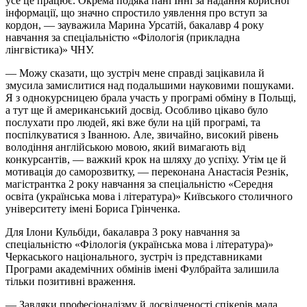
усе це працює. Окрема подяка пані Інні за надання корисної
інформації, що значно спростило уявлення про вступ за
кордон, — зауважила Марина Урсатій, бакалавр 4 року
навчання за спеціальністю «Філологія (прикладна
лінгвістика)» ЧНУ.
— Можу сказати, що зустріч мене справді зацікавила й
змусила замислитися над подальшими науковими пошуками.
Я з однокурсницею брала участь у програмі обміну в Польщі,
а тут ще й американський досвід. Особливо цікаво було
послухати про людей, які вже були на цій програмі, та
поспілкуватися з Іванною. Але, звичайно, високий рівень
володіння англійською мовою, який вимагають від
конкурсантів, — важкий крок на шляху до успіху. Утім це й
мотивація до саморозвитку, — переконана Анастасія Резнік,
магістрантка 2 року навчання за спеціальністю «Середня
освіта (українська мова і література)» Київського столичного
університету імені Бориса Грінченка.
Для Ілони Кульбіди, бакалавра 3 року навчання за
спеціальністю «Філологія (українська мова і література)»
Черкаського національного, зустріч із представниками
Програми академічних обмінів імені Фулбрайта залишила
тільки позитивні враження.
— Завдяки професіоналізму й досвідченості спікерів мала