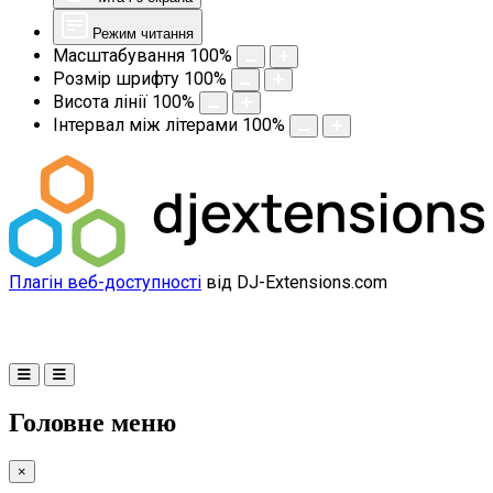
Режим читання
Масштабування
100
%
Розмір шрифту
100
%
Висота лінії
100
%
Інтервал між літерами
100
%
Плагін веб-доступності
від DJ-Extensions.com
Головне меню
×