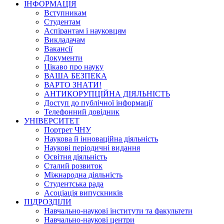
ІНФОРМАЦІЯ
Вступникам
Студентам
Аспірантам і науковцям
Викладачам
Вакансії
Документи
Цікаво про науку
ВАША БЕЗПЕКА
ВАРТО ЗНАТИ!
АНТИКОРУПЦІЙНА ДІЯЛЬНІСТЬ
Доступ до публічної інформації
Телефонний довідник
УНІВЕРСИТЕТ
Портрет ЧНУ
Наукова й інноваційна діяльність
Наукові періодичні видання
Освітня діяльність
Сталий розвиток
Міжнародна діяльність
Студентська рада
Асоціація випускників
ПІДРОЗДІЛИ
Навчально-наукові інститути та факультети
Навчально-наукові центри