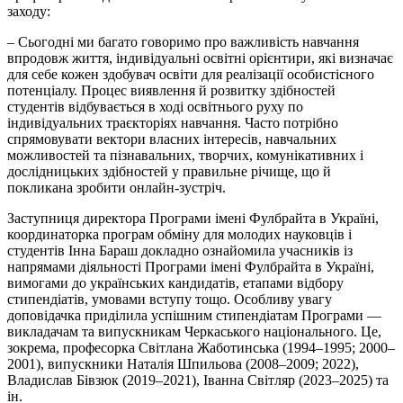
заходу:
– Сьогодні ми багато говоримо про важливість навчання
впродовж життя, індивідуальні освітні орієнтири, які визначає
для себе кожен здобувач освіти для реалізації особистісного
потенціалу. Процес виявлення й розвитку здібностей
студентів відбувається в ході освітнього руху по
індивідуальних траєкторіях навчання. Часто потрібно
спрямовувати вектори власних інтересів, навчальних
можливостей та пізнавальних, творчих, комунікативних і
дослідницьких здібностей у правильне річище, що й
покликана зробити онлайн-зустріч.
Заступниця директора Програми імені Фулбрайта в Україні,
координаторка програм обміну для молодих науковців і
студентів Інна Бараш докладно ознайомила учасників із
напрямами діяльності Програми імені Фулбрайта в Україні,
вимогами до українських кандидатів, етапами відбору
стипендіатів, умовами вступу тощо. Особливу увагу
доповідачка приділила успішним стипендіатам Програми —
викладачам та випускникам Черкаського національного. Це,
зокрема, професорка Світлана Жаботинська (1994–1995; 2000–
2001), випускники Наталія Шпильова (2008–2009; 2022),
Владислав
Бівзюк
(2019–2021), Іванна Світляр (2023–2025) та
ін.