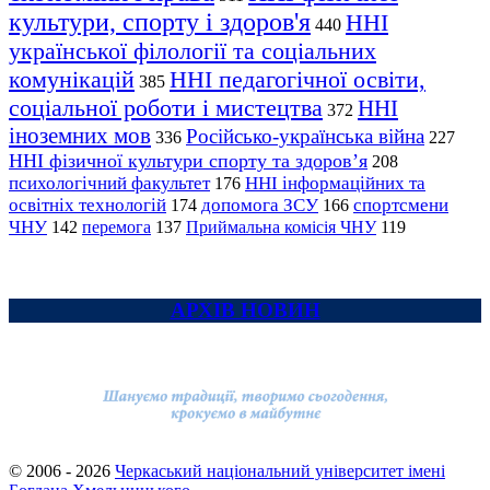
культури, спорту і здоров'я
ННІ
440
української філології та соціальних
комунікацій
ННІ педагогічної освіти,
385
соціальної роботи і мистецтва
ННІ
372
іноземних мов
Російсько-українська війна
336
227
ННІ фізичної культури спорту та здоров’я
208
психологічний факультет
ННІ інформаційних та
176
освітніх технологій
допомога ЗСУ
спортсмени
174
166
ЧНУ
перемога
142
137
Приймальна комісія ЧНУ
119
АРХІВ НОВИН
© 2006 - 2026
Черкаський національний університет імені