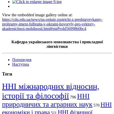
View the embedded image gallery online at:
https://cdu.edu.ua/news/na-onlain-zustrichi-z-predstavnykamy-
prohramy-imeni-fulbraita-v-ukraini-hovoryly-pro-vektory-
akademichnoi-mobilnosti.html#sigProId56998b0bc4
Кафедра українського мовознавства і прикладної
лінгвістики
Попередня
Наступна
Теги
ННІ міжнародних відносин,
історії та філософії
ННІ
796
природничих та аграрних наук
ННІ
570
економіки і права
ННІ фізичної
511