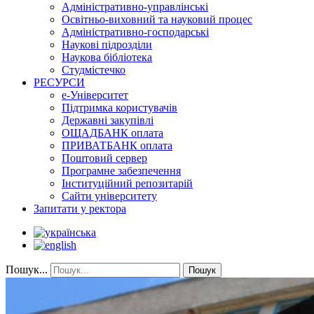
Адміністративно-управлінські
Освітньо-виховний та науковий процес
Адміністративно-господарські
Наукові підрозділи
Наукова бібліотека
Студмістечко
РЕСУРСИ
е-Університет
Підтримка користувачів
Державні закупівлі
ОЩАДБАНК оплата
ПРИВАТБАНК оплата
Поштовий сервер
Програмне забезпечення
Інституційний репозитарій
Сайти університету
Запитати у ректора
Пошук...
Пошук