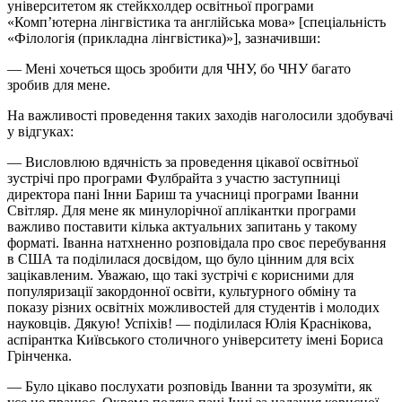
університетом як стейкхолдер освітньої програми
«Комп’ютерна лінгвістика та англійська мова» [спеціальність
«Філологія (прикладна лінгвістика)»], зазначивши:
— Мені хочеться щось зробити для ЧНУ, бо ЧНУ багато
зробив для мене.
На важливості проведення таких заходів наголосили здобувачі
у відгуках:
— Висловлюю вдячність за проведення цікавої освітньої
зустрічі про програми Фулбрайта з участю заступниці
директора пані Інни Бариш та учасниці програми Іванни
Світляр. Для мене як
минулорічної
аплікантки програми
важливо поставити кілька актуальних запитань у такому
форматі. Іванна натхненно розповідала про своє перебування
в США та поділилася досвідом, що було цінним для всіх
зацікавленим. Уважаю, що такі зустрічі є корисними для
популяризації закордонної освіти, культурного обміну та
показу різних освітніх можливостей для студентів і молодих
науковців. Дякую! Успіхів! — поділилася Юлія Краснікова,
аспірантка Київського столичного університету імені Бориса
Грінченка.
— Було цікаво послухати розповідь Іванни та зрозуміти, як