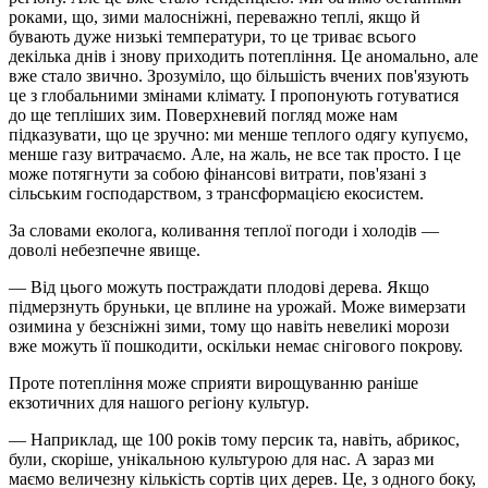
роками, що, зими малосніжні, переважно теплі, якщо й
бувають дуже низькі температури, то це триває всього
декілька днів і знову приходить потепління. Це аномально, але
вже стало звично. Зрозуміло, що більшість вчених пов'язують
це з глобальними змінами клімату. І пропонують готуватися
до ще тепліших зим. Поверхневий погляд може нам
підказувати, що це зручно: ми менше теплого одягу купуємо,
менше газу витрачаємо. Але, на жаль, не все так просто. І це
може потягнути за собою фінансові витрати, пов'язані з
сільським господарством, з трансформацією екосистем.
За словами еколога, коливання теплої погоди
і
холодів —
доволі небезпечне явище.
— Від цього можуть постраждати плодові дерева. Якщо
підмерзнуть бруньки, це вплине на урожай. Може вимерзати
озимина у безсніжні зими, тому що навіть невеликі морози
вже можуть її пошкодити, оскільки немає снігового покрову.
Проте потепління може сприяти вирощуванню раніше
екзотичних для нашого регіону культур.
— Наприклад, ще 100 років тому персик та, навіть, абрикос,
були, скоріше, унікальною культурою для нас. А зараз ми
маємо величезну кількість сортів цих дерев. Це, з одного боку,