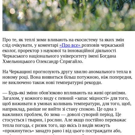
Про те, як теплі зими вливають на екосистему та яких змін
слід очікувати, у коментарі
«Про все»
розповів черкаський
еколог, проректор з наукової та інноваційної діяльності
Черкаського національного університету імені Богдана
Хмельницького Олександр
Спрягайло
.
На Черкащині прогнозують другу хвилю аномального тепла в
новому році. Вона виявиться більш потужною, ніж попередня,
не виключено також нові температурні рекорди.
— Будь-які зміни обов'язково впливають на живі організми.
Загалом, у кожного виду є певний «запас міцності» для того,
щоб виживати в умовах коливань температури, для того, щоб,
наприклад, раніше не вийти зі стану спокою. Це одна з
важливих проблем, бо зима — доволі суворий період. Це
стосується і тварин, і рослин. Але якщо постійно переважає
тепла погода, є ризик того, що якісь із видів можуть
«прокинутись» занадто рано і від цього постраждати або,