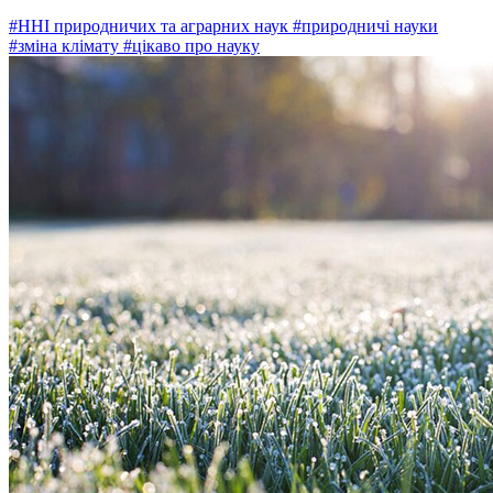
#ННІ природничих та аграрних наук
#природничі науки
#зміна клімату
#цікаво про науку