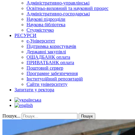
Адміністративно-управлінські
Освітньо-виховний та науковий процес
Адміністративно-господарські
Наукові підрозділи
Наукова бібліотека
Студмістечко
РЕСУРСИ
е-Університет
Підтримка користувачів
Державні закупівлі
ОЩАДБАНК оплата
ПРИВАТБАНК оплата
Поштовий сервер
Програмне забезпечення
Інституційний репозитарій
Сайти університету
Запитати у ректора
Пошук...
Пошук