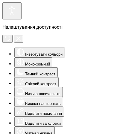
Налаштування доступності
Інвертувати кольори
Монохромний
Темний контраст
Світлий контраст
Низька насиченість
Висока насиченість
Виділити посилання
Виділити заголовки
Читач з екрана