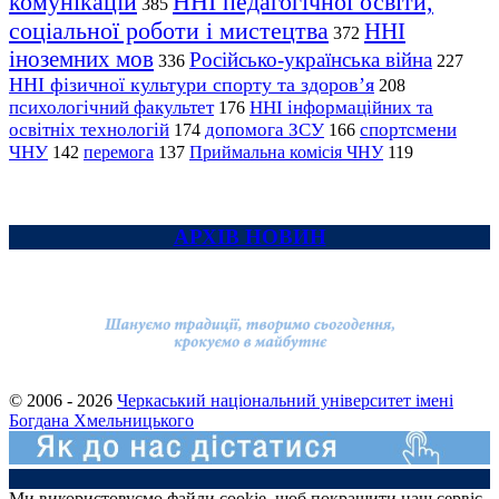
комунікацій
ННІ педагогічної освіти,
385
соціальної роботи і мистецтва
ННІ
372
іноземних мов
Російсько-українська війна
336
227
ННІ фізичної культури спорту та здоров’я
208
психологічний факультет
ННІ інформаційних та
176
освітніх технологій
допомога ЗСУ
спортсмени
174
166
ЧНУ
перемога
142
137
Приймальна комісія ЧНУ
119
АРХІВ НОВИН
© 2006 - 2026
Черкаський національний університет імені
Богдана Хмельницького
Ми використовуємо файли cookie, щоб покращити наш сервіс