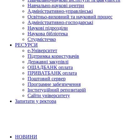
Навчально-наукові центри
Адміністративно-управлінські
Освітньо-виховний та науковий процес
Адміністративно-господарські
Наукові підрозділи
Наукова бібліотека
Студмістечко
РЕСУРСИ
е-Університет
Підтримка користувачів
Державні закупівлі
ОЩАДБАНК оплата
ПРИВАТБАНК оплата
Поштовий сервер
Програмне забезпечення
Інституційний репозитарій
Сайти університету
Запитати у ректора
НОВИНИ