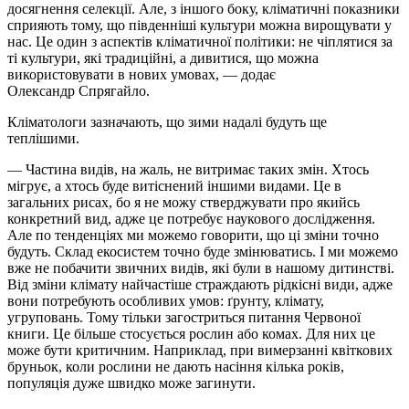
досягнення селекції. Але, з іншого боку, кліматичні показники
сприяють тому, що південніші культури можна вирощувати у
нас. Це один з аспектів кліматичної політики: не чіплятися за
ті культури, які традиційні, а дивитися, що можна
використовувати в нових умовах, — додає
Олександр
Спрягайло
.
Кліматологи зазначають, що зими надалі будуть ще
теплішими.
— Частина видів, на жаль, не витримає таких змін. Хтось
мігрує, а хтось буде витіснений іншими видами. Це в
загальних рисах, бо я не можу стверджувати про якийсь
конкретний вид, адже це потребує наукового дослідження.
Але по тенденціях ми можемо говорити, що ці зміни точно
будуть. Склад екосистем точно буде змінюватись. І ми можемо
вже не побачити звичних видів, які були в нашому дитинстві.
Від зміни клімату найчастіше страждають рідкісні види, адже
вони потребують особливих умов: ґрунту, клімату,
угруповань. Тому тільки загостриться питання Червоної
книги. Це більше стосується рослин або комах. Для них це
може бути критичним. Наприклад, при вимерзанні квіткових
бруньок, коли рослини не дають насіння кілька років,
популяція дуже швидко може загинути.