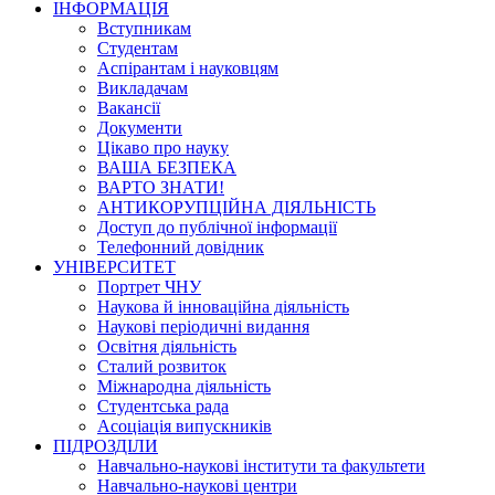
ІНФОРМАЦІЯ
Вступникам
Студентам
Аспірантам і науковцям
Викладачам
Вакансії
Документи
Цікаво про науку
ВАША БЕЗПЕКА
ВАРТО ЗНАТИ!
АНТИКОРУПЦІЙНА ДІЯЛЬНІСТЬ
Доступ до публічної інформації
Телефонний довідник
УНІВЕРСИТЕТ
Портрет ЧНУ
Наукова й інноваційна діяльність
Наукові періодичні видання
Освітня діяльність
Сталий розвиток
Міжнародна діяльність
Студентська рада
Асоціація випускників
ПІДРОЗДІЛИ
Навчально-наукові інститути та факультети
Навчально-наукові центри