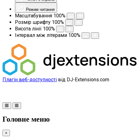
Режим читання
Масштабування
100
%
Розмір шрифту
100
%
Висота лінії
100
%
Інтервал між літерами
100
%
Плагін веб-доступності
від DJ-Extensions.com
Головне меню
×