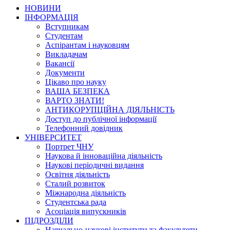
НОВИНИ
ІНФОРМАЦІЯ
Вступникам
Студентам
Аспірантам і науковцям
Викладачам
Вакансії
Документи
Цікаво про науку
ВАША БЕЗПЕКА
ВАРТО ЗНАТИ!
АНТИКОРУПЦІЙНА ДІЯЛЬНІСТЬ
Доступ до публічної інформації
Телефонний довідник
УНІВЕРСИТЕТ
Портрет ЧНУ
Наукова й інноваційна діяльність
Наукові періодичні видання
Освітня діяльність
Сталий розвиток
Міжнародна діяльність
Студентська рада
Асоціація випускників
ПІДРОЗДІЛИ
Навчально-наукові інститути та факультети