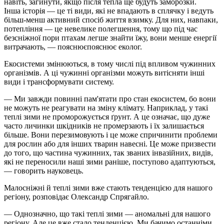
навіть, загинути, якщо після тепла ще будуть заморозки.
Інша історія — це ті види, які не впадають в сплячку і ведуть
більш-менш активний спосіб життя взимку. Для них, навпаки,
потепління — це невелике полегшення, тому що під час
безсніжної пори птахам легше знайти їжу, вони менше енергії
витрачають, — пояснюєпояснює еколог.
Екосистеми змінюються, в тому числі під впливом чужинних
організмів. А ці чужинні організми можуть витісняти інші
види
і
трансформувати систему.
— Ми завжди повинні пам'ятати про стан екосистем, бо вони
не можуть не реагувати на зміну клімату. Наприклад, у такі
теплі зими не проморожується ґрунт. А це означає, що дуже
часто личинки шкідників не промерзають і їх залишається
більше. Вони перезимовують і це може спричинити проблеми
для рослин або для інших тварин навесні. Це може призвести
до того, що частина чужинних, так званих інвазійних, видів,
які не переносили наші зими раніше, поступово адаптуються,
— говорить науковець.
Малосніжні й теплі зими вже стають тенденцією для нашого
регіону, розповідає Олександр
Спрягайло
.
— Однозначно, що такі теплі зими — аномальні для нашого
регіону. Але це вже стало тенденцією. Ми бачимо останніми