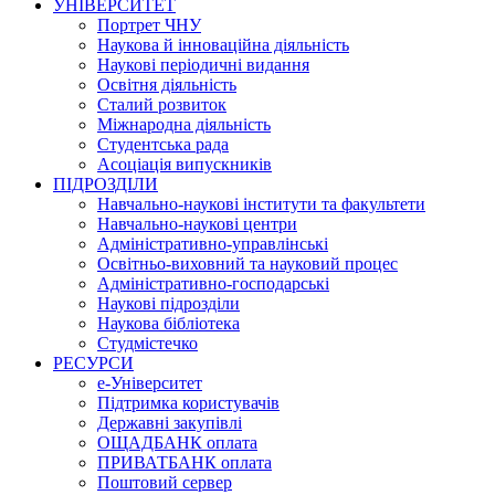
УНІВЕРСИТЕТ
Портрет ЧНУ
Наукова й інноваційна діяльність
Наукові періодичні видання
Освітня діяльність
Сталий розвиток
Міжнародна діяльність
Студентська рада
Асоціація випускників
ПІДРОЗДІЛИ
Навчально-наукові інститути та факультети
Навчально-наукові центри
Адміністративно-управлінські
Освітньо-виховний та науковий процес
Адміністративно-господарські
Наукові підрозділи
Наукова бібліотека
Студмістечко
РЕСУРСИ
е-Університет
Підтримка користувачів
Державні закупівлі
ОЩАДБАНК оплата
ПРИВАТБАНК оплата
Поштовий сервер