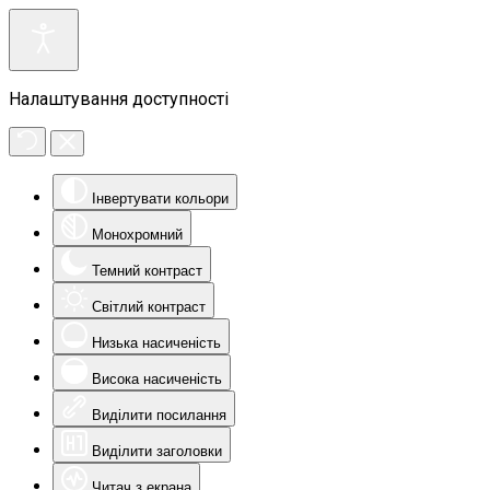
Налаштування доступності
Інвертувати кольори
Монохромний
Темний контраст
Світлий контраст
Низька насиченість
Висока насиченість
Виділити посилання
Виділити заголовки
Читач з екрана