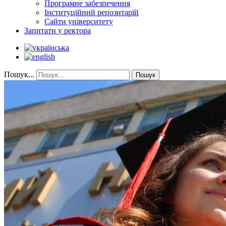
Програмне забезпечення
Інституційний репозитарій
Сайти університету
Запитати у ректора
Пошук...
Пошук