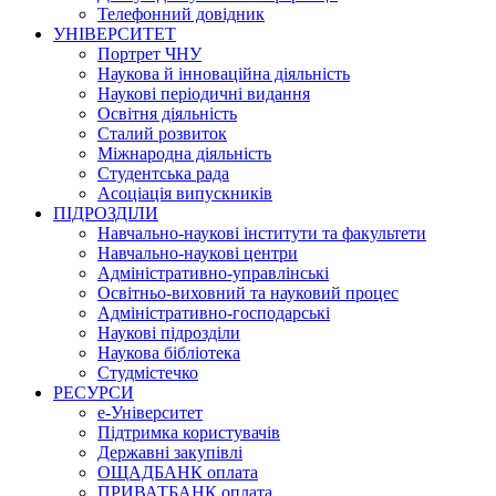
Телефонний довідник
УНІВЕРСИТЕТ
Портрет ЧНУ
Наукова й інноваційна діяльність
Наукові періодичні видання
Освітня діяльність
Сталий розвиток
Міжнародна діяльність
Студентська рада
Асоціація випускників
ПІДРОЗДІЛИ
Навчально-наукові інститути та факультети
Навчально-наукові центри
Адміністративно-управлінські
Освітньо-виховний та науковий процес
Адміністративно-господарські
Наукові підрозділи
Наукова бібліотека
Студмістечко
РЕСУРСИ
е-Університет
Підтримка користувачів
Державні закупівлі
ОЩАДБАНК оплата
ПРИВАТБАНК оплата