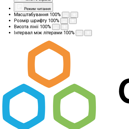
Режим читання
Масштабування
100
%
Розмір шрифту
100
%
Висота лінії
100
%
Інтервал між літерами
100
%