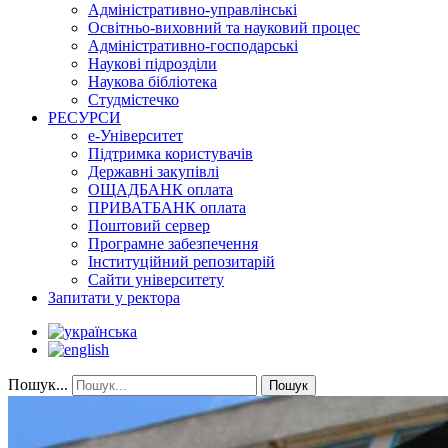
Адміністративно-управлінські
Освітньо-виховний та науковий процес
Адміністративно-господарські
Наукові підрозділи
Наукова бібліотека
Студмістечко
РЕСУРСИ
е-Університет
Підтримка користувачів
Державні закупівлі
ОЩАДБАНК оплата
ПРИВАТБАНК оплата
Поштовий сервер
Програмне забезпечення
Інституційний репозитарій
Сайти університету
Запитати у ректора
Пошук...
Пошук