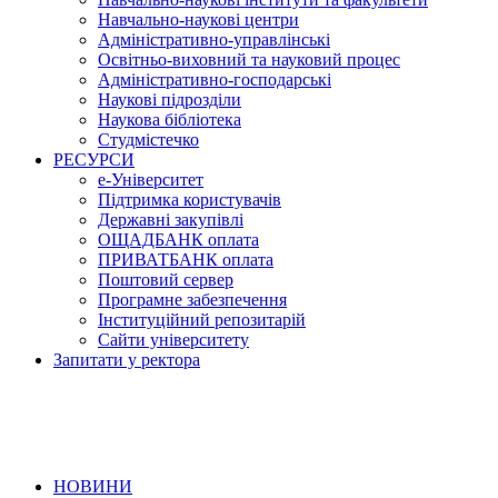
Навчально-наукові центри
Адміністративно-управлінські
Освітньо-виховний та науковий процес
Адміністративно-господарські
Наукові підрозділи
Наукова бібліотека
Студмістечко
РЕСУРСИ
е-Університет
Підтримка користувачів
Державні закупівлі
ОЩАДБАНК оплата
ПРИВАТБАНК оплата
Поштовий сервер
Програмне забезпечення
Інституційний репозитарій
Сайти університету
Запитати у ректора
НОВИНИ