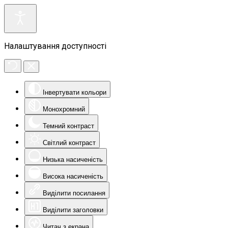
Налаштування доступності
Інвертувати кольори
Монохромний
Темний контраст
Світлий контраст
Низька насиченість
Висока насиченість
Виділити посилання
Виділити заголовки
Читач з екрана