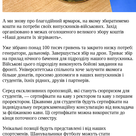
А ми знову про благодійний ярмарок, на якому збиратимемо
кошти на потреби своїх випускників-військових. Захід
організовано в межах оголошеного великого збору коштів
«Наші донати їх зігрівають».
Уже зібрано понад 100 тисяч гривень та закрито низку потреб:
генератори, дальномір. Завершується збір на дрон. Триває збір
на прилад нічного бачення для підрозділу нашого випускника.
Військові цього підрозділу виконують бойові завдання на
фронті. Університетська спільнота хоче залучити якомога
більше донатів, просимо допомоги в наших випускників і
студентів, їхніх рідних, друзів і партнерів.
Серед ексклюзивних пропозицій, які стануть сюрпризом для
студентів, — сертифікати на каву з ректором та каву з першим
проректором. Цікавими для студентів будуть сертифікати на
індивідуальну передекзаменаційну консультацію від викладача
за філіжанкою кави. Ці сертифікати можна використати до
кінця поточного семестру.
Унікальні позиції будуть представлені і від наших
спортсменів. Шанувальники футболу можуть стати