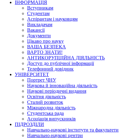
ІНФОРМАЦІЯ
Вступникам
Студентам
Аспірантам і науковцям
Викладачам
Вакансії
Документи
Цікаво про науку
ВАША БЕЗПЕКА
ВАРТО ЗНАТИ!
АНТИКОРУПЦІЙНА ДІЯЛЬНІСТЬ
Доступ до публічної інформації
Телефонний довідник
УНІВЕРСИТЕТ
Портрет ЧНУ
Наукова й інноваційна діяльність
Наукові періодичні видання
Освітня діяльність
Сталий розвиток
Міжнародна діяльність
Студентська рада
Асоціація випускників
ПІДРОЗДІЛИ
Навчально-наукові інститути та факультети
Навчально-наукові центри