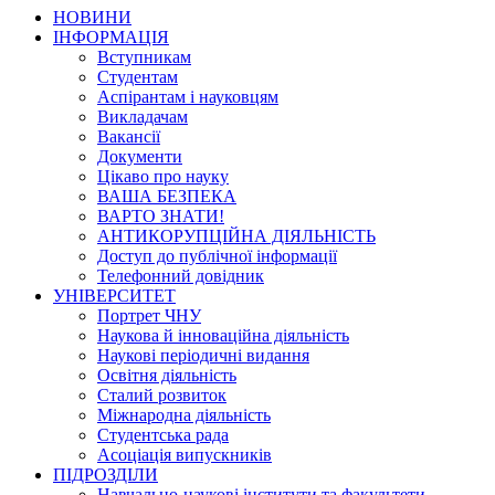
НОВИНИ
ІНФОРМАЦІЯ
Вступникам
Студентам
Аспірантам і науковцям
Викладачам
Вакансії
Документи
Цікаво про науку
ВАША БЕЗПЕКА
ВАРТО ЗНАТИ!
АНТИКОРУПЦІЙНА ДІЯЛЬНІСТЬ
Доступ до публічної інформації
Телефонний довідник
УНІВЕРСИТЕТ
Портрет ЧНУ
Наукова й інноваційна діяльність
Наукові періодичні видання
Освітня діяльність
Сталий розвиток
Міжнародна діяльність
Студентська рада
Асоціація випускників
ПІДРОЗДІЛИ
Навчально-наукові інститути та факультети