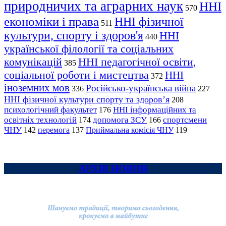
природничих та аграрних наук
ННІ
570
економіки і права
ННІ фізичної
511
культури, спорту і здоров'я
ННІ
440
української філології та соціальних
комунікацій
ННІ педагогічної освіти,
385
соціальної роботи і мистецтва
ННІ
372
іноземних мов
Російсько-українська війна
336
227
ННІ фізичної культури спорту та здоров’я
208
психологічний факультет
ННІ інформаційних та
176
освітніх технологій
допомога ЗСУ
спортсмени
174
166
ЧНУ
перемога
142
137
Приймальна комісія ЧНУ
119
АРХІВ НОВИН