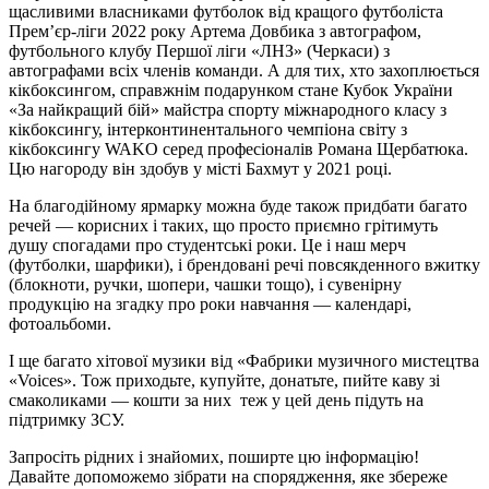
щасливими власниками футболок від кращого футболіста
Прем’єр-ліги 2022 року Артема Довбика з автографом,
футбольного клубу Першої ліги «ЛНЗ» (Черкаси) з
автографами всіх членів команди. А для тих, хто захоплюється
кікбоксингом, справжнім подарунком стане Кубок України
«За найкращий бій» майстра спорту міжнародного класу з
кікбоксингу, інтерконтинентального чемпіона світу з
кікбоксингу WAKO серед професіоналів Романа Щербатюка.
Цю нагороду він здобув у місті Бахмут у 2021 році.
На благодійному ярмарку можна буде також придбати багато
речей — корисних і таких, що просто приємно грітимуть
душу спогадами про студентські роки. Це і наш мерч
(футболки, шарфики), і брендовані речі повсякденного вжитку
(блокноти, ручки, шопери, чашки тощо), і сувенірну
продукцію на згадку про роки навчання — календарі,
фотоальбоми.
І ще багато хітової музики від «Фабрики музичного мистецтва
«Voices». Тож приходьте, купуйте, донатьте, пийте каву зі
смаколиками — кошти за них теж у цей день підуть на
підтримку ЗСУ.
Запросіть рідних і знайомих, поширте цю інформацію!
Давайте допоможемо зібрати на спорядження, яке збереже