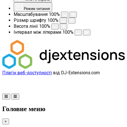
Режим читання
Масштабування
100
%
Розмір шрифту
100
%
Висота лінії
100
%
Інтервал між літерами
100
%
Плагін веб-доступності
від DJ-Extensions.com
Головне меню
×