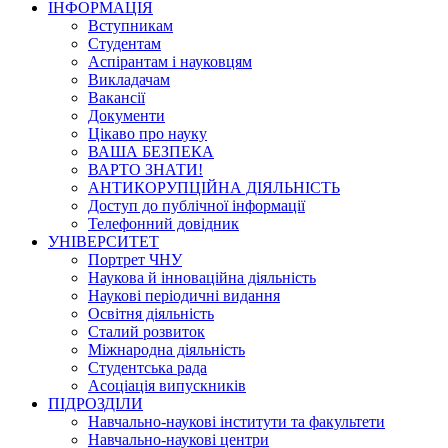
ІНФОРМАЦІЯ
Вступникам
Студентам
Аспірантам і науковцям
Викладачам
Вакансії
Документи
Цікаво про науку
ВАША БЕЗПЕКА
ВАРТО ЗНАТИ!
АНТИКОРУПЦІЙНА ДІЯЛЬНІСТЬ
Доступ до публічної інформації
Телефонний довідник
УНІВЕРСИТЕТ
Портрет ЧНУ
Наукова й інноваційна діяльність
Наукові періодичні видання
Освітня діяльність
Сталий розвиток
Міжнародна діяльність
Студентська рада
Асоціація випускників
ПІДРОЗДІЛИ
Навчально-наукові інститути та факультети
Навчально-наукові центри