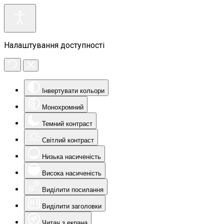
Налаштування доступності
Інвертувати кольори
Монохромний
Темний контраст
Світлий контраст
Низька насиченість
Висока насиченість
Виділити посилання
Виділити заголовки
Читач з екрана