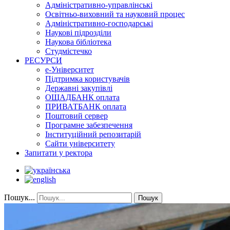
Адміністративно-управлінські
Освітньо-виховний та науковий процес
Адміністративно-господарські
Наукові підрозділи
Наукова бібліотека
Студмістечко
РЕСУРСИ
е-Університет
Підтримка користувачів
Державні закупівлі
ОЩАДБАНК оплата
ПРИВАТБАНК оплата
Поштовий сервер
Програмне забезпечення
Інституційний репозитарій
Сайти університету
Запитати у ректора
Пошук...
Пошук