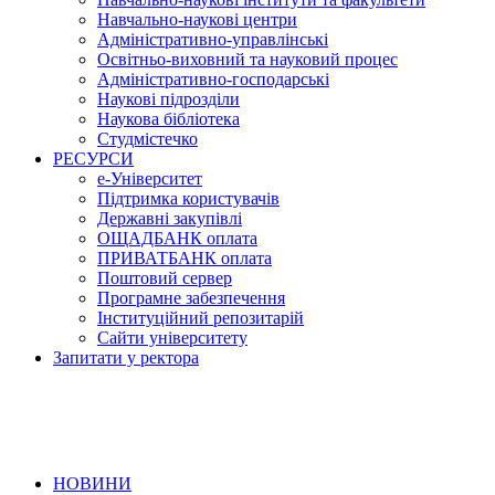
Навчально-наукові центри
Адміністративно-управлінські
Освітньо-виховний та науковий процес
Адміністративно-господарські
Наукові підрозділи
Наукова бібліотека
Студмістечко
РЕСУРСИ
е-Університет
Підтримка користувачів
Державні закупівлі
ОЩАДБАНК оплата
ПРИВАТБАНК оплата
Поштовий сервер
Програмне забезпечення
Інституційний репозитарій
Сайти університету
Запитати у ректора
НОВИНИ