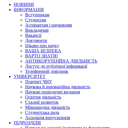
НОВИНИ
ІНФОРМАЦІЯ
Вступникам
Студентам
Аспірантам і науковцям
Викладачам
Вакансії
Документи
Цікаво про науку
ВАША БЕЗПЕКА
ВАРТО ЗНАТИ!
АНТИКОРУПЦІЙНА ДІЯЛЬНІСТЬ
Доступ до публічної інформації
Телефонний довідник
УНІВЕРСИТЕТ
Портрет ЧНУ
Наукова й інноваційна діяльність
Наукові періодичні видання
Освітня діяльність
Сталий розвиток
Міжнародна діяльність
Студентська рада
Асоціація випускників
ПІДРОЗДІЛИ
Навчально-наукові інститути та факультети