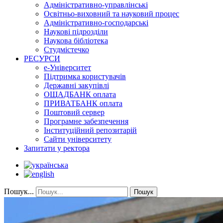
Адміністративно-управлінські
Освітньо-виховний та науковий процес
Адміністративно-господарські
Наукові підрозділи
Наукова бібліотека
Студмістечко
РЕСУРСИ
е-Університет
Підтримка користувачів
Державні закупівлі
ОЩАДБАНК оплата
ПРИВАТБАНК оплата
Поштовий сервер
Програмне забезпечення
Інституційний репозитарій
Сайти університету
Запитати у ректора
Пошук...
Пошук