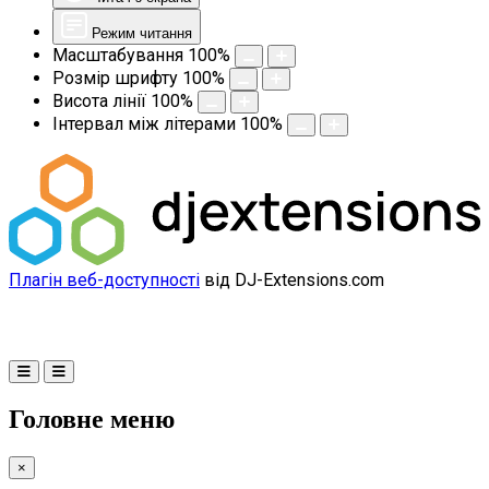
Режим читання
Масштабування
100
%
Розмір шрифту
100
%
Висота лінії
100
%
Інтервал між літерами
100
%
Плагін веб-доступності
від DJ-Extensions.com
Головне меню
×