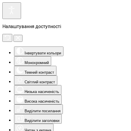
Налаштування доступності
Інвертувати кольори
Монохромний
Темний контраст
Світлий контраст
Низька насиченість
Висока насиченість
Виділити посилання
Виділити заголовки
Читач з екрана