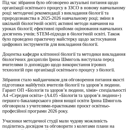
Під час зібрання було обговорено актуальні питання щодо
організації освітнього процесу в ЗЗСО в новому навчальному
році: методичні рекомендації з викладання біології та
природознавства в 2025-2026 навчальному році; зміни в
шкільній біологічній освіті; активні методи навчання на
уроках біології; ефективні прийоми оцінювання навчальних
досягнень учнів; STEM-підходи в біологічній освіті. Також
було проведено практичну майстерку щодо застосування
цифрових інструментів для викладання біології.
Доцентка кафедри клітинної біології та методики викладання
біологічних дисциплін Ірина Шмиголь виступала перед
вчителями із доповіддю щодо використання ігрових
технологій при організації освітнього процесу з біології.
Зібрання стало майданчиком для обговорення питання якості
підготовки майбутніх вчителів біології та здоров’я людини.
Гарант ОП «Біологія та здоров’я людини, хімія» спеціальності
А4 «Середня освіта» (А4.05 «Біологія та здоров’я людини»)
першого бакалаврського рівня вищої освіти Ірина Шмиголь
обговорила з учителями-практиками проєкт освітньо-
професійної програми 2026 року.
Учасники методичної студії мали чудову можливість
поділитись досвідом та обговорити з колегами плани на