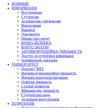
НОВИНИ
ІНФОРМАЦІЯ
Вступникам
Студентам
Аспірантам і науковцям
Викладачам
Вакансії
Документи
Цікаво про науку
ВАША БЕЗПЕКА
ВАРТО ЗНАТИ!
АНТИКОРУПЦІЙНА ДІЯЛЬНІСТЬ
Доступ до публічної інформації
Телефонний довідник
УНІВЕРСИТЕТ
Портрет ЧНУ
Наукова й інноваційна діяльність
Наукові періодичні видання
Освітня діяльність
Сталий розвиток
Міжнародна діяльність
Студентська рада
Асоціація випускників
ПІДРОЗДІЛИ
Навчально-наукові інститути та факультети