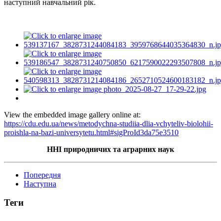
наступний навчальний рік.
View the embedded image gallery online at:
https://cdu.edu.ua/news/metodychna-studiia-dlia-vchyteliv-biolohii-
proishla-na-bazi-universytetu.html#sigProId3da75e3510
ННІ природничих та аграрних наук
Попередня
Наступна
Теги