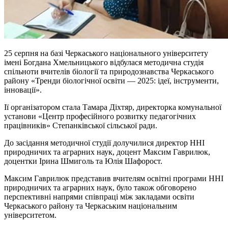
25 серпня на базі Черкаського національного університету
імені Богдана Хмельницького відбулася методична студія
спільноти вчителів біології та природознавства Черкаського
району «Тренди біологічної освіти — 2025: ідеї, інструменти,
інновації».
Ії організатором стала Тамара Діхтяр, директорка комунальної
установи «Центр професійного розвитку педагогічних
працівників» Степанківської сільської ради.
До засідання методичної студії долучилися директор ННІ
природничих та аграрних наук, доцент Максим Гаврилюк,
доцентки Ірина Шмиголь та Юлія Шафорост.
Максим Гаврилюк представив вчителям освітні програми ННІ
природничих та аграрних наук, було також обговорено
перспективні напрями співпраці між закладами освіти
Черкаського району та Черкаським національним
університетом.