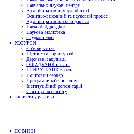
Навчально-наукові центри
Адміністративно-управлінські
Освітньо-виховний та науковий процес
Адміністративно-господарські
Наукові підрозділи
Наукова бібліотека
Студмістечко
РЕСУРСИ
е-Університет
Підтримка користувачів
Державні закупівлі
ОЩАДБАНК оплата
ПРИВАТБАНК оплата
Поштовий сервер
Програмне забезпечення
Інституційний репозитарій
Сайти університету
Запитати у ректора
НОВИНИ