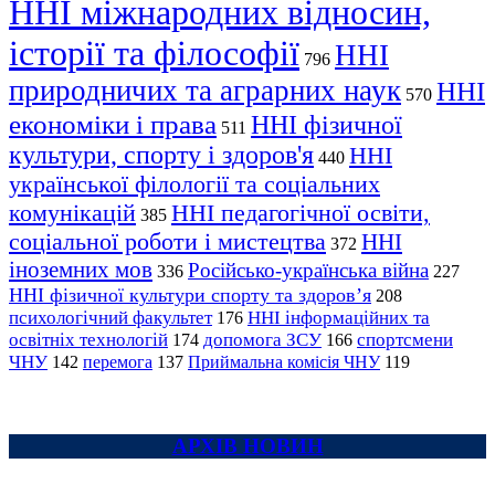
ННІ міжнародних відносин,
історії та філософії
ННІ
796
природничих та аграрних наук
ННІ
570
економіки і права
ННІ фізичної
511
культури, спорту і здоров'я
ННІ
440
української філології та соціальних
комунікацій
ННІ педагогічної освіти,
385
соціальної роботи і мистецтва
ННІ
372
іноземних мов
Російсько-українська війна
336
227
ННІ фізичної культури спорту та здоров’я
208
психологічний факультет
ННІ інформаційних та
176
освітніх технологій
допомога ЗСУ
спортсмени
174
166
ЧНУ
перемога
142
137
Приймальна комісія ЧНУ
119
АРХІВ НОВИН