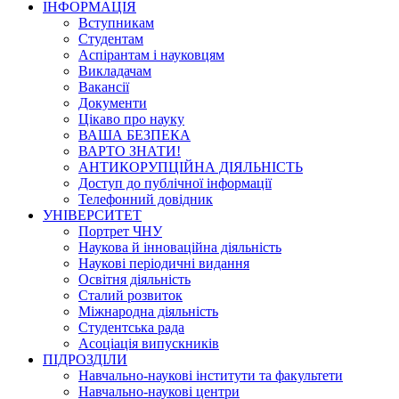
ІНФОРМАЦІЯ
Вступникам
Студентам
Аспірантам і науковцям
Викладачам
Вакансії
Документи
Цікаво про науку
ВАША БЕЗПЕКА
ВАРТО ЗНАТИ!
АНТИКОРУПЦІЙНА ДІЯЛЬНІСТЬ
Доступ до публічної інформації
Телефонний довідник
УНІВЕРСИТЕТ
Портрет ЧНУ
Наукова й інноваційна діяльність
Наукові періодичні видання
Освітня діяльність
Сталий розвиток
Міжнародна діяльність
Студентська рада
Асоціація випускників
ПІДРОЗДІЛИ
Навчально-наукові інститути та факультети
Навчально-наукові центри