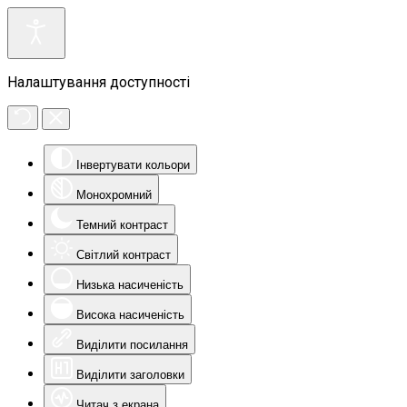
Налаштування доступності
Інвертувати кольори
Монохромний
Темний контраст
Світлий контраст
Низька насиченість
Висока насиченість
Виділити посилання
Виділити заголовки
Читач з екрана