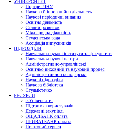
УНІВЕРСИТЕТ
Портрет ЧНУ
Наукова й інноваційна діяльність
Наукові періодичні видання
Освітня діяльність
Сталий розвиток
Міжнародна діяльність
Студентська рада
Асоціація випускників
ПІДРОЗДІЛИ
Навчально-наукові інститути та факультети
Навчально-наукові центри
Адміністративно-управлінські
Освітньо-виховний та науковий процес
Адміністративно-господарські
Наукові підрозділи
Наукова бібліотека
Студмістечко
РЕСУРСИ
е-Університет
Підтримка користувачів
Державні закупівлі
ОЩАДБАНК оплата
ПРИВАТБАНК оплата
Поштовий сервер