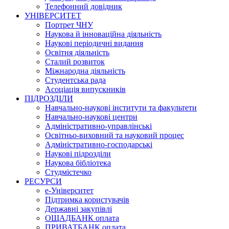
Телефонний довідник
УНІВЕРСИТЕТ
Портрет ЧНУ
Наукова й інноваційна діяльність
Наукові періодичні видання
Освітня діяльність
Сталий розвиток
Міжнародна діяльність
Студентська рада
Асоціація випускників
ПІДРОЗДІЛИ
Навчально-наукові інститути та факультети
Навчально-наукові центри
Адміністративно-управлінські
Освітньо-виховний та науковий процес
Адміністративно-господарські
Наукові підрозділи
Наукова бібліотека
Студмістечко
РЕСУРСИ
е-Університет
Підтримка користувачів
Державні закупівлі
ОЩАДБАНК оплата
ПРИВАТБАНК оплата