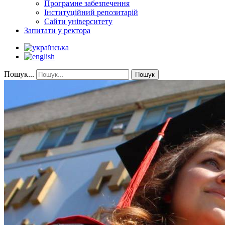
Програмне забезпечення
Інституційний репозитарій
Сайти університету
Запитати у ректора
Пошук...
Пошук