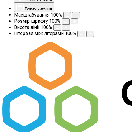
Режим читання
Масштабування
100
%
Розмір шрифту
100
%
Висота лінії
100
%
Інтервал між літерами
100
%