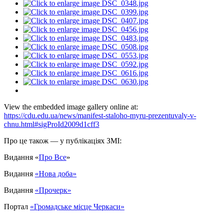
View the embedded image gallery online at:
https://cdu.edu.ua/news/manifest-staloho-myru-prezentuvaly-v-
chnu.html#sigProId2009d1cff3
Про це також — у публікаціях ЗМІ:
Видання «
Про Все
»
Видання
«Нова доба»
Видання
«
Прочерк»
Портал
«Громадське місце Черкаси»