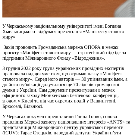
У Черкаському національному університеті імені Богдана
Хмельницького відбулася презентація «Маніфесту сталого
миру».
Захід проводить Громадянська мережа ОПОРА в межах
проєкту «Маніфест сталого миру — стратегічний підхід» за
підтримки Міжнародного Фонду «Відродження».
З грудня 2022 року група українських провідних експертів
працювала над документом, що отримав назву «Маніфест
сталого миру». Серед його авторів — 30 упізнаваних імен, а
до його публікації долучилося ще 70 лідерів громадської
думки з України. Сам документ презентували в межах
офіційного заходу Мюнхенської безпекової конференції,
згодом у Києві та під час окремих подій у Вашингтоні,
Брюсселі, Вільнюсі.
У Черкасах документ представили Ганна Гопко, голова
правління Мережі захисту національних інтересів «ANTS» та
представниця Міжнародного центру української перемоги
(ICUV); Тарас Стецьків, народний депутат України п’яти