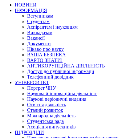
НОВИНИ
ІНФОРМАЦІЯ
Вступникам
Студентам
Аспірантам і науковцям
Викладачам
Вакансії
Документи
Цікаво про науку
ВАША БЕЗПЕКА
ВАРТО ЗНАТИ!
АНТИКОРУПЦІЙНА ДІЯЛЬНІСТЬ
Доступ до публічної інформації
Телефонний довідник
УНІВЕРСИТЕТ
Портрет ЧНУ
Наукова й інноваційна діяльність
Наукові періодичні видання
Освітня діяльність
Сталий розвиток
Міжнародна діяльність
Студентська рада
Асоціація випускників
ПІДРОЗДІЛИ
Навчально-наукові інститути та факультети