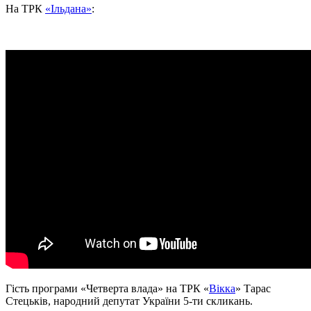
На ТРК
«Ільдана»
:
Гість програми «Четверта влада» на ТРК «
Вікка
» Тарас
Стецьків, народний депутат України 5-ти скликань.