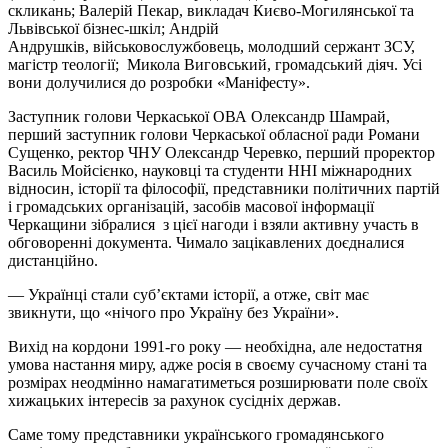
скликань; Валерій Пекар, викладач Києво-Могилянської та
Львівської бізнес-шкіл; Андрій
Андрушків, військовослужбовець, молодший сержант ЗСУ,
магістр теології; Микола Виговський, громадський діяч. Усі
вони долучилися до розробки «Маніфесту».
Заступник голови Черкаської ОВА Олександр Шамрай,
перший заступник голови Черкаської обласної ради Романи
Сущенко, ректор ЧНУ Олександр Черевко, перший проректор
Василь Мойсієнко, науковці та студенти ННІ міжнародних
відносин, історії та філософії, представники політичних партій
і громадських організацій, засобів масової інформації
Черкащини зібралися з цієї нагоди і взяли активну участь в
обговоренні документа. Чимало зацікавлених доєдналися
дистанційно.
— Українці стали суб’єктами історії, а отже, світ має
звикнути, що «нічого про Україну без України».
Вихід на кордони 1991-го року — необхідна, але недостатня
умова настання миру, адже росія в своєму сучасному стані та
розмірах неодмінно намагатиметься розширювати поле своїх
хижацьких інтересів за рахунок сусідніх держав.
Саме тому представники українського громадянського