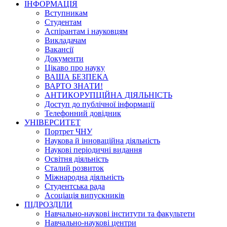
ІНФОРМАЦІЯ
Вступникам
Студентам
Аспірантам і науковцям
Викладачам
Вакансії
Документи
Цікаво про науку
ВАША БЕЗПЕКА
ВАРТО ЗНАТИ!
АНТИКОРУПЦІЙНА ДІЯЛЬНІСТЬ
Доступ до публічної інформації
Телефонний довідник
УНІВЕРСИТЕТ
Портрет ЧНУ
Наукова й інноваційна діяльність
Наукові періодичні видання
Освітня діяльність
Сталий розвиток
Міжнародна діяльність
Студентська рада
Асоціація випускників
ПІДРОЗДІЛИ
Навчально-наукові інститути та факультети
Навчально-наукові центри