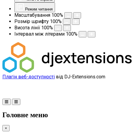
Режим читання
Масштабування
100
%
Розмір шрифту
100
%
Висота лінії
100
%
Інтервал між літерами
100
%
Плагін веб-доступності
від DJ-Extensions.com
Головне меню
×