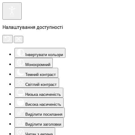
Налаштування доступності
Інвертувати кольори
Монохромний
Темний контраст
Світлий контраст
Низька насиченість
Висока насиченість
Виділити посилання
Виділити заголовки
Читач з екрана