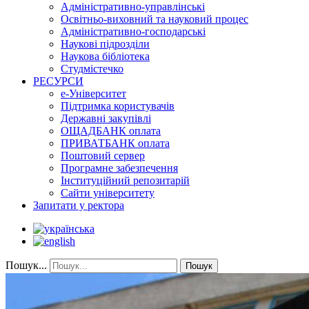
Адміністративно-управлінські
Освітньо-виховний та науковий процес
Адміністративно-господарські
Наукові підрозділи
Наукова бібліотека
Студмістечко
РЕСУРСИ
е-Університет
Підтримка користувачів
Державні закупівлі
ОЩАДБАНК оплата
ПРИВАТБАНК оплата
Поштовий сервер
Програмне забезпечення
Інституційний репозитарій
Сайти університету
Запитати у ректора
Пошук...
Пошук