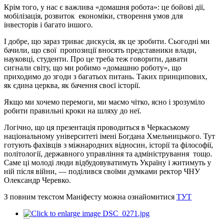
Крім того, у нас є важлива «домашня робота»: це бойові дії,
мобілізація, розвиток економіки, створення умов для
інвесторів і багато іншого.
І добре, що зараз триває дискусія, як це зробити. Сьогодні ми
бачили, що свої пропозиції вносять представники влади,
науковці, студенти. Про це треба теж говорити, давати
сигнали світу, що ми робимо «домашню роботу», що
приходимо до згоди з багатьох питань. Таких принципових,
як єдина церква, як бачення своєї історії.
Якщо ми хочемо перемоги, ми маємо чітко, ясно і зрозуміло
робити правильні кроки на шляху до неї.
Логічно, що ця презентація проводиться в Черкаському
національному університеті імені Богдана Хмельницького. Тут
готують фахівців з міжнародних відносин, історії та філософії,
політології, державного управління та адміністрування тощо.
Саме ці молоді люди відбудовуватимуть Україну і житимуть у
ній після війни, — поділився своїми думками ректор ЧНУ
Олександр Черевко.
З повним текстом Маніфесту можна ознайомитися
ТУТ