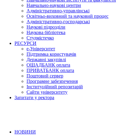
Навчально-наукові центри
Адміністративно-управлінські
Освітньо-виховний та науковий процес
Адміністративно-господарські
Наукові підрозділи
Наукова бібліотека
Студмістечко
РЕСУРСИ
е-Університет
Підтримка користувачів
Державні закупівлі
ОЩАДБАНК оплата
ПРИВАТБАНК оплата
Поштовий сервер
Програмне забезпечення
Інституційний репозитарій
Сайти університету
Запитати у ректора
НОВИНИ