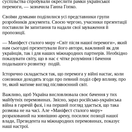
суспільства спробували окреслити рамки української
перемоги, — зазначила Ганна Гопко.
Своїми думками поділилися усі представники групи
розробників документа. Своєю чергою, учасники презентації
поставили їм запитання та надали свої зауваження й
пропозиції.
— Маніфест сталого миру «Світ після нашої перемоги», який
нам сьогодні презентували його автори, важливий як для
українців, так і для наших міжнародних партнерів. Необхідно
показувати світу, що в нас є чітке розуміння і бачення
подальшого розвитку подій.
Історично складається так, що перемога у війні настає, коли
союзники доходять згоди про певний поділ сфер впливу, про
те, який матиме вигляд післявоєнний світ.
Важливо, щоб Україна висловлювала своє бачення у тих
майбутніх перемовинах. Звісно, зараз російсько-українська
війна в гарячій фазі, і на перший погляд здається, що така
розмова не на часі. Але «Маніфест сталого миру»
розрахований на зовнішню арену, посилює позиції нашої
влади, Президента на міжнародних перемовинах, показує
наші настрої.