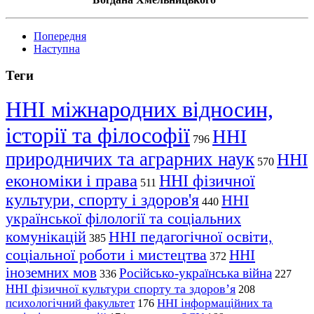
Попередня
Наступна
Теги
ННІ міжнародних відносин,
історії та філософії
ННІ
796
природничих та аграрних наук
ННІ
570
економіки і права
ННІ фізичної
511
культури, спорту і здоров'я
ННІ
440
української філології та соціальних
комунікацій
ННІ педагогічної освіти,
385
соціальної роботи і мистецтва
ННІ
372
іноземних мов
Російсько-українська війна
336
227
ННІ фізичної культури спорту та здоров’я
208
психологічний факультет
ННІ інформаційних та
176