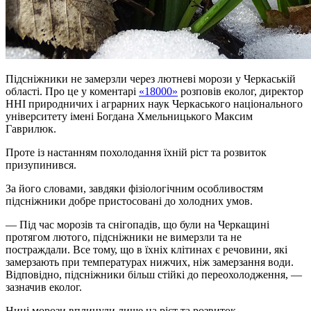
Підсніжники
не замерзли через лютневі морози у Черкаській
області. Про це у коментарі
«18000»
розповів еколог, директор
ННІ природничих і аграрних наук Черкаського національного
університету імені Богдана Хмельницького Максим
Гаврилюк.
Проте із настанням похолодання їхній ріст та розвиток
призупинився.
За його словами, завдяки фізіологічним особливостям
підсніжники добре пристосовані до холодних умов.
— Під час морозів та снігопадів, що були на Черкащині
протягом лютого, підсніжники не вимерзли та не
постраждали. Все тому, що в їхніх клітинах є речовини, які
замерзають при температурах нижчих, ніж замерзання води.
Відповідно, підсніжники більш стійкі до переохолодження, —
зазначив еколог.
Нині морози вплинули лише на ріст та розвиток