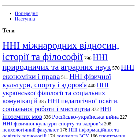
Попередня
Наступна
Теги
ННІ міжнародних відносин,
історії та філософії
ННІ
796
природничих та аграрних наук
ННІ
570
економіки і права
ННІ фізичної
511
культури, спорту і здоров'я
ННІ
440
української філології та соціальних
комунікацій
ННІ педагогічної освіти,
385
соціальної роботи і мистецтва
ННІ
372
іноземних мов
Російсько-українська війна
336
227
ННІ фізичної культури спорту та здоров’я
208
психологічний факультет
ННІ інформаційних та
176
освітніх технологій
допомога ЗСУ
спортсмени
174
166