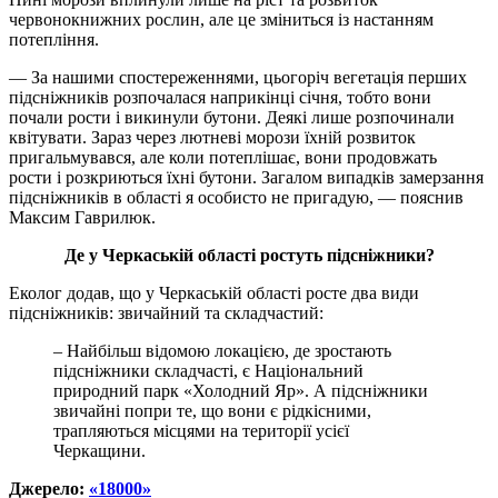
червонокнижних рослин, але це зміниться із настанням
потепління.
— За нашими спостереженнями, цьогоріч вегетація перших
підсніжників розпочалася наприкінці січня, тобто вони
почали рости
і
викинули бутони. Деякі лише розпочинали
квітувати. Зараз через лютневі морози їхній розвиток
пригальмувався, але коли потеплішає, вони продовжать
рости
і
розкриються їхні бутони. Загалом випадків замерзання
підсніжників в області я особисто не пригадую, — пояснив
Максим Гаврилюк.
Де у Черкаській області ростуть підсніжники?
Еколог додав, що у Черкаській області росте два види
підсніжників: звичайний та складчастий:
– Найбільш відомою локацією, де зростають
підсніжники складчасті, є Національний
природний парк «Холодний Яр». А підсніжники
звичайні попри те, що вони є рідкісними,
трапляються місцями на території усієї
Черкащини.
Джерело:
«18000»