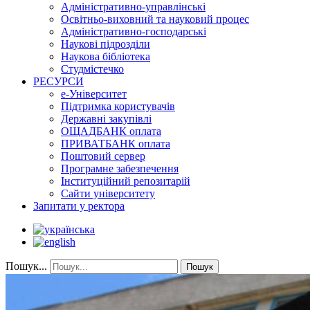
Адміністративно-управлінські
Освітньо-виховний та науковий процес
Адміністративно-господарські
Наукові підрозділи
Наукова бібліотека
Студмістечко
РЕСУРСИ
е-Університет
Підтримка користувачів
Державні закупівлі
ОЩАДБАНК оплата
ПРИВАТБАНК оплата
Поштовий сервер
Програмне забезпечення
Інституційний репозитарій
Сайти університету
Запитати у ректора
Пошук...
Пошук