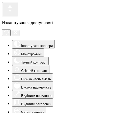
Налаштування доступності
Інвертувати кольори
Монохромний
Темний контраст
Світлий контраст
Низька насиченість
Висока насиченість
Виділити посилання
Виділити заголовки
Читач з екрана