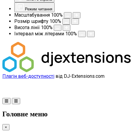
Режим читання
Масштабування
100
%
Розмір шрифту
100
%
Висота лінії
100
%
Інтервал між літерами
100
%
Плагін веб-доступності
від DJ-Extensions.com
Головне меню
×