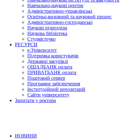
Навчально-наукові центри
Адміністративно-управлінські
Освітньо-виховний та науковий процес
Адміністративно-господарські
Наукові підрозділи
Наукова бібліотека
Студмістечко
РЕСУРСИ
е-Університет
Підтримка користувачів
Державні закупівлі
ОЩАДБАНК оплата
ПРИВАТБАНК оплата
Поштовий сервер
Програмне забезпечення
Інституційний репозитарій
Сайти університету
Запитати у ректора
НОВИНИ