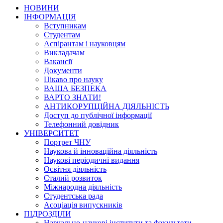
НОВИНИ
ІНФОРМАЦІЯ
Вступникам
Студентам
Аспірантам і науковцям
Викладачам
Вакансії
Документи
Цікаво про науку
ВАША БЕЗПЕКА
ВАРТО ЗНАТИ!
АНТИКОРУПЦІЙНА ДІЯЛЬНІСТЬ
Доступ до публічної інформації
Телефонний довідник
УНІВЕРСИТЕТ
Портрет ЧНУ
Наукова й інноваційна діяльність
Наукові періодичні видання
Освітня діяльність
Сталий розвиток
Міжнародна діяльність
Студентська рада
Асоціація випускників
ПІДРОЗДІЛИ
Навчально-наукові інститути та факультети