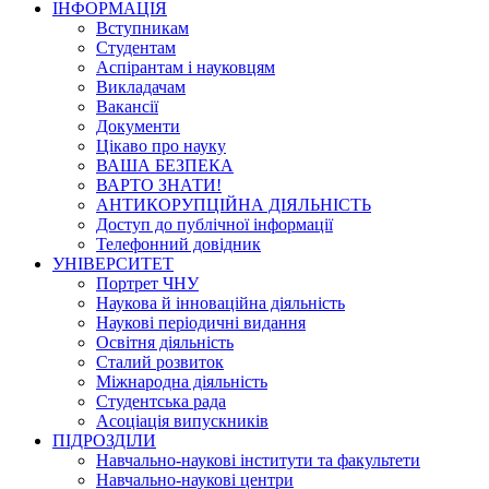
ІНФОРМАЦІЯ
Вступникам
Студентам
Аспірантам і науковцям
Викладачам
Вакансії
Документи
Цікаво про науку
ВАША БЕЗПЕКА
ВАРТО ЗНАТИ!
АНТИКОРУПЦІЙНА ДІЯЛЬНІСТЬ
Доступ до публічної інформації
Телефонний довідник
УНІВЕРСИТЕТ
Портрет ЧНУ
Наукова й інноваційна діяльність
Наукові періодичні видання
Освітня діяльність
Сталий розвиток
Міжнародна діяльність
Студентська рада
Асоціація випускників
ПІДРОЗДІЛИ
Навчально-наукові інститути та факультети
Навчально-наукові центри