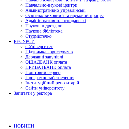
Навчально-наукові центри
Адміністративно-управлінські
Освітньо-виховний та науковий процес
Адміністративно-господарські
Наукові підрозділи
Наукова бібліотека
Студмістечко
РЕСУРСИ
е-Університет
Підтримка користувачів
Державні закупівлі
ОЩАДБАНК оплата
ПРИВАТБАНК оплата
Поштовий сервер
Програмне забезпечення
Інституційний репозитарій
Сайти університету
Запитати у ректора
НОВИНИ