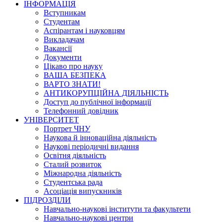
ІНФОРМАЦІЯ
Вступникам
Студентам
Аспірантам і науковцям
Викладачам
Вакансії
Документи
Цікаво про науку
ВАША БЕЗПЕКА
ВАРТО ЗНАТИ!
АНТИКОРУПЦІЙНА ДІЯЛЬНІСТЬ
Доступ до публічної інформації
Телефонний довідник
УНІВЕРСИТЕТ
Портрет ЧНУ
Наукова й інноваційна діяльність
Наукові періодичні видання
Освітня діяльність
Сталий розвиток
Міжнародна діяльність
Студентська рада
Асоціація випускників
ПІДРОЗДІЛИ
Навчально-наукові інститути та факультети
Навчально-наукові центри