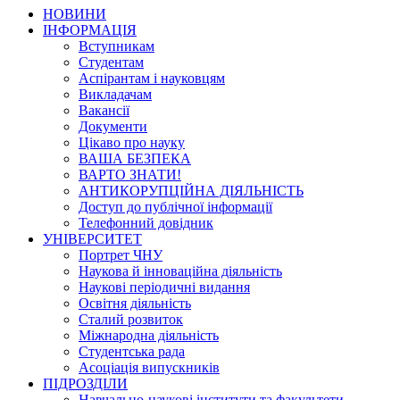
НОВИНИ
ІНФОРМАЦІЯ
Вступникам
Студентам
Аспірантам і науковцям
Викладачам
Вакансії
Документи
Цікаво про науку
ВАША БЕЗПЕКА
ВАРТО ЗНАТИ!
АНТИКОРУПЦІЙНА ДІЯЛЬНІСТЬ
Доступ до публічної інформації
Телефонний довідник
УНІВЕРСИТЕТ
Портрет ЧНУ
Наукова й інноваційна діяльність
Наукові періодичні видання
Освітня діяльність
Сталий розвиток
Міжнародна діяльність
Студентська рада
Асоціація випускників
ПІДРОЗДІЛИ
Навчально-наукові інститути та факультети