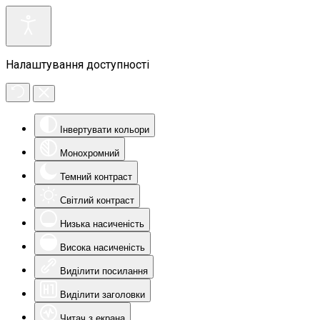
Налаштування доступності
Інвертувати кольори
Монохромний
Темний контраст
Світлий контраст
Низька насиченість
Висока насиченість
Виділити посилання
Виділити заголовки
Читач з екрана