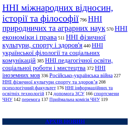
ННІ міжнародних відносин,
історії та філософії
ННІ
796
природничих та аграрних наук
ННІ
570
економіки і права
ННІ фізичної
511
культури, спорту і здоров'я
ННІ
440
української філології та соціальних
комунікацій
ННІ педагогічної освіти,
385
соціальної роботи і мистецтва
ННІ
372
іноземних мов
Російсько-українська війна
336
227
ННІ фізичної культури спорту та здоров’я
208
психологічний факультет
ННІ інформаційних та
176
освітніх технологій
допомога ЗСУ
спортсмени
174
166
ЧНУ
перемога
142
137
Приймальна комісія ЧНУ
119
АРХІВ НОВИН