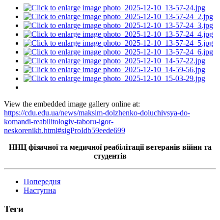
View the embedded image gallery online at:
https://cdu.edu.ua/news/maksim-dolzhenko-doluchivsya-do-
komandi-reabilitologiv-taboru-igor-
neskorenikh.html#sigProIdb59eede699
ННЦ фізичної та медичної реабілітації ветеранів війни та
студентів
Попередня
Наступна
Теги