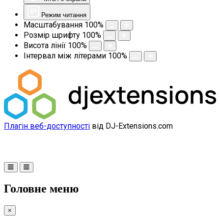
Режим читання
Масштабування
100
%
Розмір шрифту
100
%
Висота лінії
100
%
Інтервал між літерами
100
%
Плагін веб-доступності
від DJ-Extensions.com
Головне меню
×