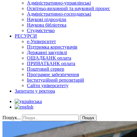
Адміністративно-управлінські
Освітньо-виховний та науковий процес
Адміністративно-господарські
Наукові підрозділи
Наукова бібліотека
Студмістечко
РЕСУРСИ
е-Університет
Підтримка користувачів
Державні закупівлі
ОЩАДБАНК оплата
ПРИВАТБАНК оплата
Поштовий сервер
Програмне забезпечення
Інституційний репозитарій
Сайти університету
Запитати у ректора
Пошук...
Пошук