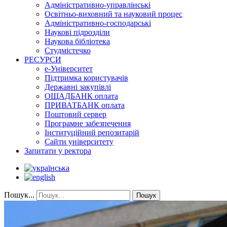
Адміністративно-управлінські
Освітньо-виховний та науковий процес
Адміністративно-господарські
Наукові підрозділи
Наукова бібліотека
Студмістечко
РЕСУРСИ
е-Університет
Підтримка користувачів
Державні закупівлі
ОЩАДБАНК оплата
ПРИВАТБАНК оплата
Поштовий сервер
Програмне забезпечення
Інституційний репозитарій
Сайти університету
Запитати у ректора
Пошук...
Пошук