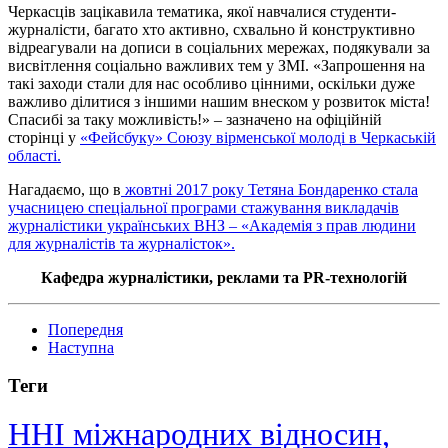
Черкасців зацікавила тематика, якої навчалися студенти-
журналісти, багато хто активно, схвально й конструктивно
відреагували на дописи в соціальних мережах, подякували за
висвітлення соціально важливих тем у ЗМІ. «Запрошення на
такі заходи стали для нас особливо цінними, оскільки дуже
важливо ділитися з іншими нашим внеском у розвиток міста!
Спасибі за таку можливість!» – зазначено на офіційній
сторінці у
«Фейсбуку» Союзу вірменської молоді в Черкаській
області.
Нагадаємо, що в
жовтні 2017 року Тетяна Бондаренко стала
учасницею спеціальної програми стажування викладачів
журналістики українських ВНЗ – «Академія з прав людини
для журналістів та журналісток».
Кафедра журналістики, реклами та PR-технологій
Попередня
Наступна
Теги
ННІ міжнародних відносин,