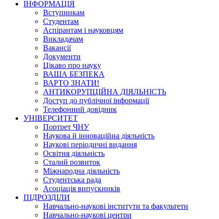
ІНФОРМАЦІЯ
Вступникам
Студентам
Аспірантам і науковцям
Викладачам
Вакансії
Документи
Цікаво про науку
ВАША БЕЗПЕКА
ВАРТО ЗНАТИ!
АНТИКОРУПЦІЙНА ДІЯЛЬНІСТЬ
Доступ до публічної інформації
Телефонний довідник
УНІВЕРСИТЕТ
Портрет ЧНУ
Наукова й інноваційна діяльність
Наукові періодичні видання
Освітня діяльність
Сталий розвиток
Міжнародна діяльність
Студентська рада
Асоціація випускників
ПІДРОЗДІЛИ
Навчально-наукові інститути та факультети
Навчально-наукові центри