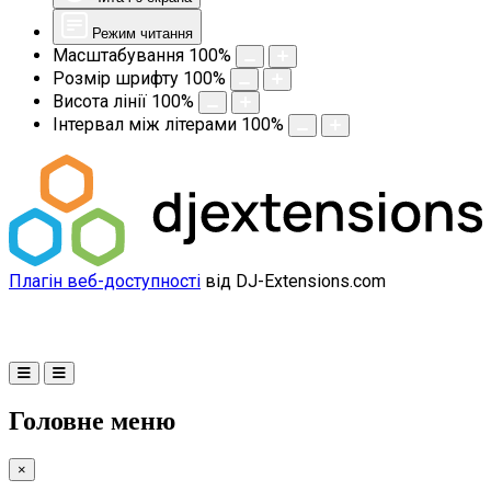
Режим читання
Масштабування
100
%
Розмір шрифту
100
%
Висота лінії
100
%
Інтервал між літерами
100
%
Плагін веб-доступності
від DJ-Extensions.com
Головне меню
×