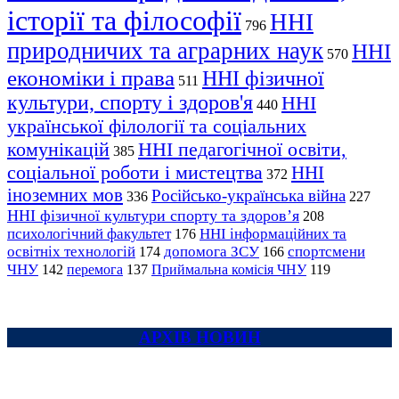
історії та філософії
ННІ
796
природничих та аграрних наук
ННІ
570
економіки і права
ННІ фізичної
511
культури, спорту і здоров'я
ННІ
440
української філології та соціальних
комунікацій
ННІ педагогічної освіти,
385
соціальної роботи і мистецтва
ННІ
372
іноземних мов
Російсько-українська війна
336
227
ННІ фізичної культури спорту та здоров’я
208
психологічний факультет
ННІ інформаційних та
176
освітніх технологій
допомога ЗСУ
спортсмени
174
166
ЧНУ
перемога
142
137
Приймальна комісія ЧНУ
119
АРХІВ НОВИН