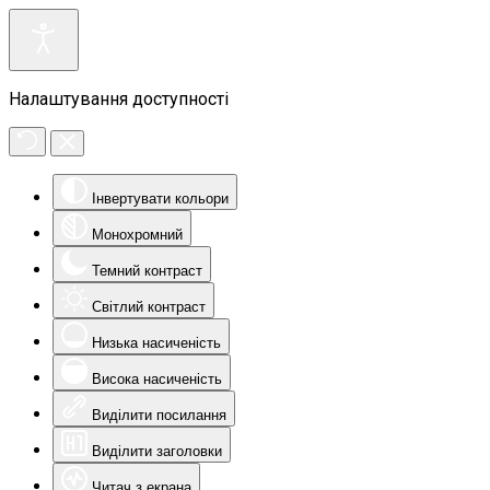
Налаштування доступності
Інвертувати кольори
Монохромний
Темний контраст
Світлий контраст
Низька насиченість
Висока насиченість
Виділити посилання
Виділити заголовки
Читач з екрана