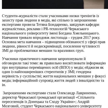
Студенти-журналісти стали учасниками низки тренінгів із
захисту прав людини в медіа, які спільно із запрошеними
експертами провела Тетяна Бондаренко, завідувач кафедри
журналістики, реклами і PR-технологій Черкаського
національного університету імені Богдана Хмельницького.
Навчання тривало впродовж листопада – грудня 2017 року.
Основна мета навчання – підвищення обізнаності у сфері прав
людини, рівності й недискримінації, посилення чутливості
ЗМІ до проблематики меншин та вразливих груп.
Учасники практичного навчання запропонували й
обговорили такі теми: як правильно висвітлювати інформацію
про внутрішньо переміщених осіб (ВПО) у медіа; ейджизм як
один із найпоширеніших стереотипів у ЗМІ; гендерна
нерівність у суспільстві; життя національних меншин у фокусі
медіа; інформаційний супровід життя людей з інвалідністю та
ін.
Запрошеними експертами стали Олександр Лавриненко,
директор Черкаської громадської організації «Спільнота
переселенців із Донецька та Сходу України»; Андрій
Мозговий, студент Черкаського національного університету