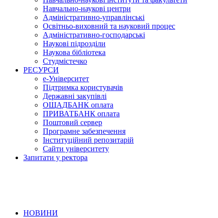
Навчально-наукові центри
Адміністративно-управлінські
Освітньо-виховний та науковий процес
Адміністративно-господарські
Наукові підрозділи
Наукова бібліотека
Студмістечко
РЕСУРСИ
е-Університет
Підтримка користувачів
Державні закупівлі
ОЩАДБАНК оплата
ПРИВАТБАНК оплата
Поштовий сервер
Програмне забезпечення
Інституційний репозитарій
Сайти університету
Запитати у ректора
НОВИНИ