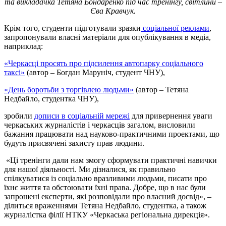
та викладачка Тетяна Бондаренко під час тренінгу, світлини –
Єва Кравчук.
Крім того, студенти підготували зразки
соціальної реклами
,
запропонували власні матеріали для опублікування в медіа,
наприклад:
«Черкасці просять про підсилення автопарку соціального
таксі»
(автор – Богдан Маруніч, студент ЧНУ),
«День боротьби з торгівлею людьми»
(автор – Тетяна
Недбайло, студентка ЧНУ),
зробили
дописи в соціальній мережі
для привернення уваги
черкаських журналістів і черкасців загалом, висловили
бажання працювати над науково-практичними проектами, що
будуть присвячені захисту прав людини.
«Ці тренінги дали нам змогу сформувати практичні навички
для нашої діяльності. Ми дізналися, як правильно
спілкуватися із соціально вразливими людьми, писати про
їхнє життя та обстоювати їхні права. Добре, що в нас були
запрошені експерти, які розповідали про власний досвід», –
ділиться враженнями Тетяна Недбайло, студентка, а також
журналістка філії НТКУ «Черкаська регіональна дирекція».