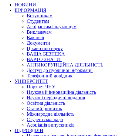
НОВИНИ
ІНФОРМАЦІЯ
Вступникам
Студентам
Аспірантам і науковцям
Викладачам
Вакансії
Документи
Цікаво про науку
ВАША БЕЗПЕКА
ВАРТО ЗНАТИ!
АНТИКОРУПЦІЙНА ДІЯЛЬНІСТЬ
Доступ до публічної інформації
Телефонний довідник
УНІВЕРСИТЕТ
Портрет ЧНУ
Наукова й інноваційна діяльність
Наукові періодичні видання
Освітня діяльність
Сталий розвиток
Міжнародна діяльність
Студентська рада
Асоціація випускників
ПІДРОЗДІЛИ
Навчально-наукові інститути та факультети