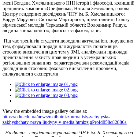
імені Богдана Хмельницького ННІ історії і філософії, колишній
працівник компанії «Орифлейм», Наталія Земзюліна, голова
Центру гендерних досліджень ЧНУ ім. Б. Хмельницького;
Варду Марутян і Світлана Мартиросян, представниці Союзу
вірменської молодів Черкаській області; Володимир Рашук,
людина з інвалідністю, філософ за фахом, та ін.
Під час тренінгів студенти доводили актуальність порушених
тем, формулювали поради для журналістів-початківців
стосовно висвітлення цих тем у ЗМІ, аналізували приклади
представлення захисту прав людини в усеукраїнських і
регіональних виданнях, характеризували рекомендації медіа
дослідників стосовно фахового висвітлення проблеми,
спілкувалися з експертами.
View the embedded image gallery online at:
https://cdu.edu.ua/news/maibutni-zhurnalisty-vchylysia-
zakhyshchaty-prava-liudyny-v-media.html#sigProId858c82886a
На фото – студенти-журналісти ЧНУ ім. Б. Хмельницького