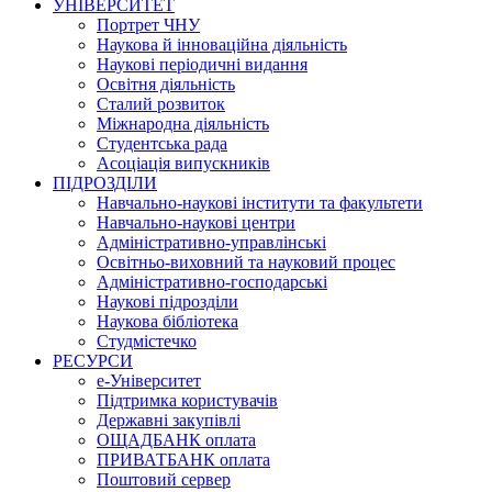
УНІВЕРСИТЕТ
Портрет ЧНУ
Наукова й інноваційна діяльність
Наукові періодичні видання
Освітня діяльність
Сталий розвиток
Міжнародна діяльність
Студентська рада
Асоціація випускників
ПІДРОЗДІЛИ
Навчально-наукові інститути та факультети
Навчально-наукові центри
Адміністративно-управлінські
Освітньо-виховний та науковий процес
Адміністративно-господарські
Наукові підрозділи
Наукова бібліотека
Студмістечко
РЕСУРСИ
е-Університет
Підтримка користувачів
Державні закупівлі
ОЩАДБАНК оплата
ПРИВАТБАНК оплата
Поштовий сервер