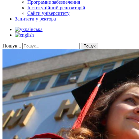
Програмне забезпечення
Інституційний репозитарій
Сайти університету
Запитати у ректора
Пошук...
Пошук