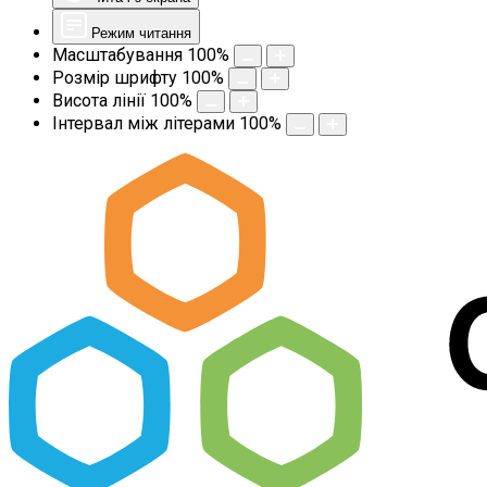
Режим читання
Масштабування
100
%
Розмір шрифту
100
%
Висота лінії
100
%
Інтервал між літерами
100
%