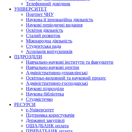
Телефонний довідник
УНІВЕРСИТЕТ
Портрет ЧНУ
Наукова й інноваційна діяльність
Наукові періодичні видання
Освітня діяльність
Сталий розвиток
Міжнародна діяльність
Студентська рада
Асоціація випускників
ПІДРОЗДІЛИ
Навчально-наукові інститути та факультети
Навчально-наукові центри
Адміністративно-управлінські
Освітньо-виховний та науковий процес
Адміністративно-господарські
Наукові підрозділи
Наукова бібліотека
Студмістечко
РЕСУРСИ
е-Університет
Підтримка користувачів
Державні закупівлі
ОЩАДБАНК оплата
ПРИВАТБАНК оплата