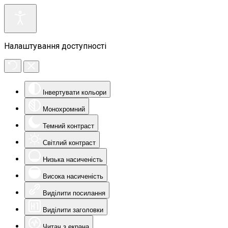
Налаштування доступності
Інвертувати кольори
Монохромний
Темний контраст
Світлий контраст
Низька насиченість
Висока насиченість
Виділити посилання
Виділити заголовки
Читач з екрана